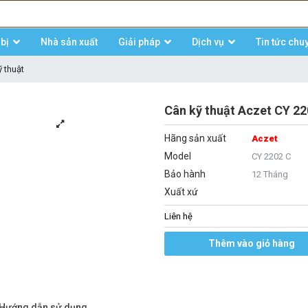
bị
Nhà sản xuất
Giải pháp
Dịch vụ
Tin tức chu
 thuật
Cân kỹ thuật Aczet CY 22
Hãng sản xuất
Aczet
Model
CY 2202 C
Bảo hành
12 Tháng
Xuất xứ
Liên hệ
Thêm vào giỏ hàng
/Hướng dẫn sử dụng