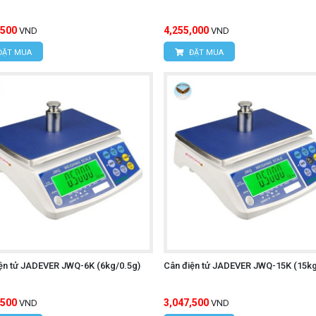
,500
4,255,000
VND
VND
ĐẶT MUA
ĐẶT MUA
ện tử JADEVER JWQ-6K (6kg/0.5g)
Cân điện tử JADEVER JWQ-15K (15kg
,500
3,047,500
VND
VND