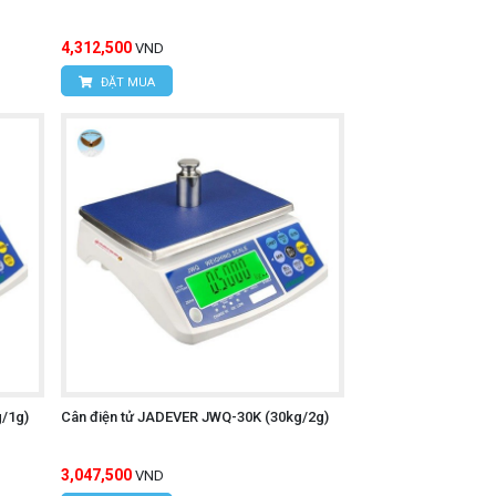
4,312,500
VND
ĐẶT MUA
/1g)
Cân điện tử JADEVER JWQ-30K (30kg/2g)
3,047,500
VND