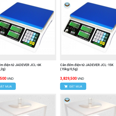
ếm điện tử JADEVER JCL-6K
Cân đếm điện tử JADEVER JCL-15K
,2g)
(15kg/0,5g)
,500
3,829,500
VND
VND
ĐẶT MUA
ĐẶT MUA