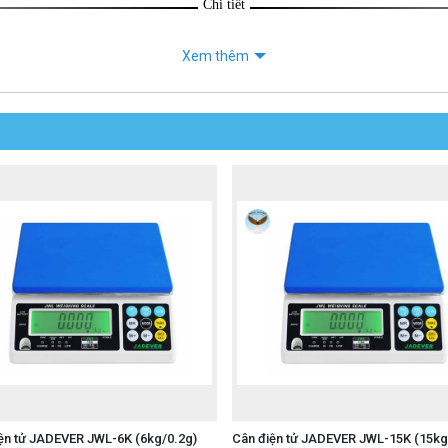
Chi tiết
Xem thêm
ện tử JADEVER JWL-6K (6kg/0.2g)
Cân điện tử JADEVER JWL-15K (15kg