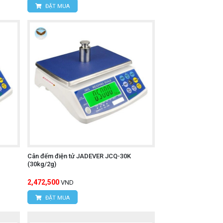
ĐẶT MUA
Cân đếm điện tử JADEVER JCQ-30K
(30kg/2g)
2,472,500
VND
ĐẶT MUA