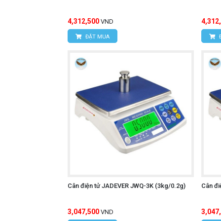
4,312,500
4,312
VND
ĐẶT MUA
Cân điện tử JADEVER JWQ-3K (3kg/0.2g)
Cân đi
3,047,500
3,047
VND