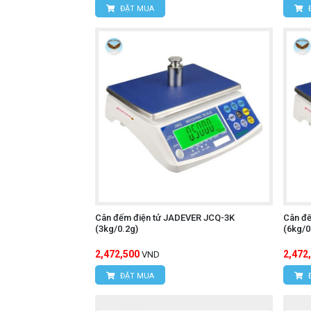
ĐẶT MUA
Cân đếm điện tử JADEVER JCQ-3K
Cân đ
(3kg/0.2g)
(6kg/0
2,472,500
2,472
VND
ĐẶT MUA