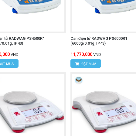
iện tử RADWAG PS4500R1
Cân điện tử RADWAG PS6000R1
/0.01g, IP43)
(6000g/0.01g, IP43)
0,000
11,770,000
VND
VND
ĐẶT MUA
ĐẶT MUA