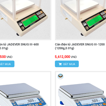
ện tử JADEVER SNUG III-600
Cân điện tử JADEVER SNUG III-1200
0.01g)
(1200g,0.01g)
,500
5,612,000
VND
VND
ĐẶT MUA
ĐẶT MUA