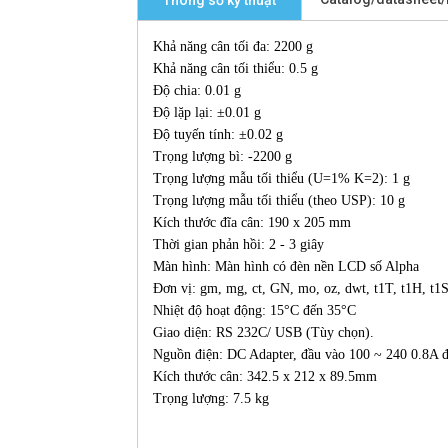
Thông số kỹ thuật
Khả năng cân tối đa: 2200 g
Khả năng cân tối thiểu: 0.5 g
Độ chia: 0.01 g
Độ lặp lại: ±0.01 g
Độ tuyến tính: ±0.02 g
Trọng lượng bì: -2200 g
Trọng lượng mẫu tối thiểu (U=1% K=2): 1 g
Trọng lượng mẫu tối thiểu (theo USP): 10 g
Kích thước đĩa cân: 190 x 205 mm
Thời gian phản hồi: 2 - 3 giây
Màn hình: Màn hình có đèn nền LCD số Alpha
Đơn vị: gm, mg, ct, GN, mo, oz, dwt, t1T, t1H, t
Nhiệt độ hoạt động: 15°C đến 35°C
Giao diện: RS 232C/ USB (Tùy chọn).
Nguồn điện: DC Adapter, đầu vào 100 ~ 240 0.8A 
Kích thước cân: 342.5 x 212 x 89.5mm
Trọng lượng: 7.5 kg