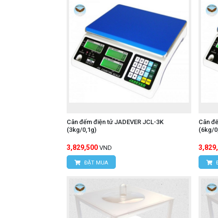
Cân đếm điện tử JADEVER JCL-3K
Cân đ
(3kg/0,1g)
(6kg/0
3,829,500
3,829
VND
ĐẶT MUA