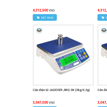
4,312,500
4,312
VND
ĐẶT MUA
Cân điện tử JADEVER JWQ-3K (3kg/0.2g)
Cân đi
3,047,500
3,047
VND