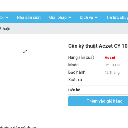
bị
Nhà sản xuất
Giải pháp
Dịch vụ
Tin tức chu
 thuật
Cân kỹ thuật Aczet CY 10
Hãng sản xuất
Aczet
Model
CY 1003C
Bảo hành
12 Tháng
Xuất xứ
Liên hệ
Thêm vào giỏ hàng
/Hướng dẫn sử dụng