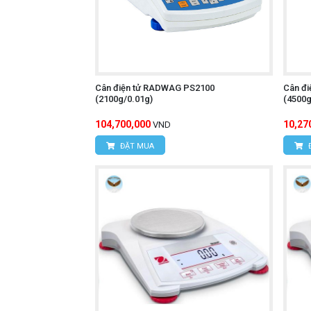
Cân điện tử RADWAG PS2100
Cân đ
(2100g/0.01g)
(4500g
104,700,000
10,27
VND
ĐẶT MUA