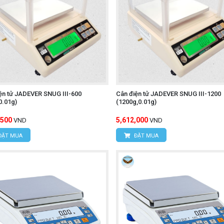
ện tử JADEVER SNUG III-600
Cân điện tử JADEVER SNUG III-1200
0.01g)
(1200g,0.01g)
,500
5,612,000
VND
VND
ĐẶT MUA
ĐẶT MUA