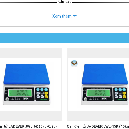
Chi tiết
Xem thêm
ện tử JADEVER JWL-6K (6kg/0.2g)
Cân điện tử JADEVER JWL-15K (15kg