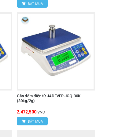
ĐẶT MUA
Cân đếm điện tử JADEVER JCQ-30K
(30kg/2g)
2,472,500
VND
ĐẶT MUA