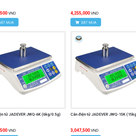
,500
4,255,000
VND
VND
ĐẶT MUA
ĐẶT MUA
ện tử JADEVER JWQ-6K (6kg/0.5g)
Cân điện tử JADEVER JWQ-15K (15kg
,500
3,047,500
VND
VND