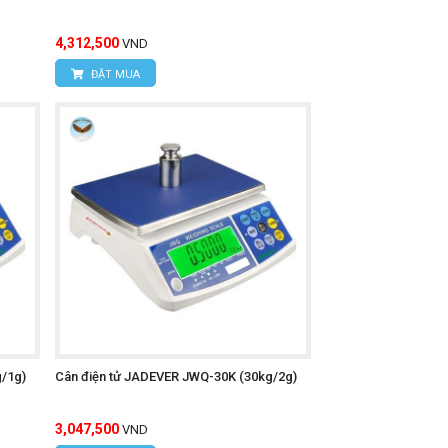
4,312,500
VND
ĐẶT MUA
/1g)
Cân điện tử JADEVER JWQ-30K (30kg/2g)
3,047,500
VND