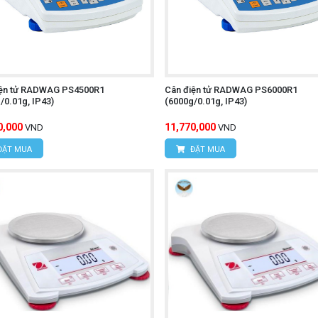
iện tử RADWAG PS4500R1
Cân điện tử RADWAG PS6000R1
/0.01g, IP43)
(6000g/0.01g, IP43)
0,000
11,770,000
VND
VND
ĐẶT MUA
ĐẶT MUA