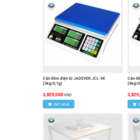
Cân đếm điện tử JADEVER JCL-3K
Cân đ
(3kg/0,1g)
(6kg/0
3,829,500
3,829
VND
ĐẶT MUA