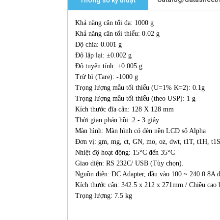
Thông số kỹ thuật
Khả năng cân tối đa: 1000 g
Khả năng cân tối thiểu: 0.02 g
Độ chia: 0.001 g
Độ lặp lại: ±0.002 g
Độ tuyến tính: ±0.005 g
Trừ bì (Tare): -1000 g
Trọng lượng mẫu tối thiểu (U=1% K=2): 0.1g
Trọng lượng mẫu tối thiểu (theo USP): 1 g
Kích thước đĩa cân: 128 X 128 mm
Thời gian phản hồi: 2 - 3 giây
Màn hình: Màn hình có đèn nền LCD số Alpha
Đơn vị: gm, mg, ct, GN, mo, oz, dwt, t1T, t1H, t
Nhiệt độ hoạt động: 15°C đến 35°C
Giao diện: RS 232C/ USB (Tùy chọn).
Nguồn điện: DC Adapter, đầu vào 100 ~ 240 0.8A 
Kích thước cân: 342.5 x 212 x 271mm / Chiều cao
Trọng lượng: 7.5 kg