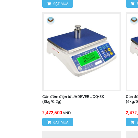
ĐẶT MUA
Cân đếm điện tử JADEVER JCQ-3K
Cân đ
(3kg/0.2g)
(6kg/0
2,472,500
2,472
VND
ĐẶT MUA