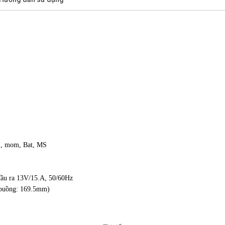
1S, mom, Bat, MS
đầu ra 13V/15.A, 50/60Hz
 buồng: 169.5mm)