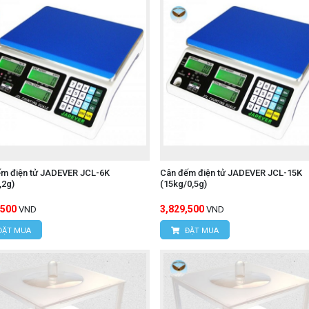
ếm điện tử JADEVER JCL-6K
Cân đếm điện tử JADEVER JCL-15K
,2g)
(15kg/0,5g)
,500
3,829,500
VND
VND
ĐẶT MUA
ĐẶT MUA