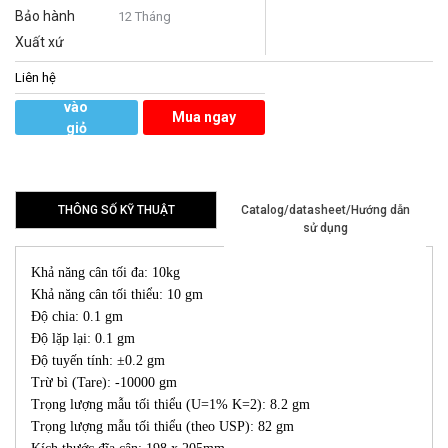
Bảo hành
12 Tháng
Xuất xứ
Liên hệ
Thêm
vào
Mua ngay
giỏ
hàng
THÔNG SỐ KỸ THUẬT
Catalog/datasheet/Hướng dẫn
sử dụng
Khả năng cân tối đa: 10kg
Khả năng cân tối thiểu: 10 gm
Độ chia: 0.1 gm
Độ lặp lại: 0.1 gm
Độ tuyến tính: ±0.2 gm
Trừ bì (Tare): -10000 gm
Trọng lượng mẫu tối thiểu (U=1% K=2): 8.2 gm
Trọng lượng mẫu tối thiểu (theo USP): 82 gm