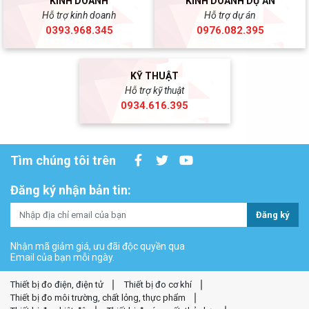
KINH DOANH
KINH DOANH DỰ ÁN
Hỗ trợ kinh doanh
Hỗ trợ dự án
0393.968.345
0976.082.395
KỸ THUẬT
Hỗ trợ kỹ thuật
0934.616.395
Tìm chúng tôi trên
Đăng ký nhận bản tin:
Đăng ký
Nhận mã giảm giá, ưu đãi độc quyền qua
Email của bạn mỗi ngày.
Thiết bị đo điện, điện tử
Thiết bị đo cơ khí
Thiết bị đo môi trường, chất lỏng, thực phẩm