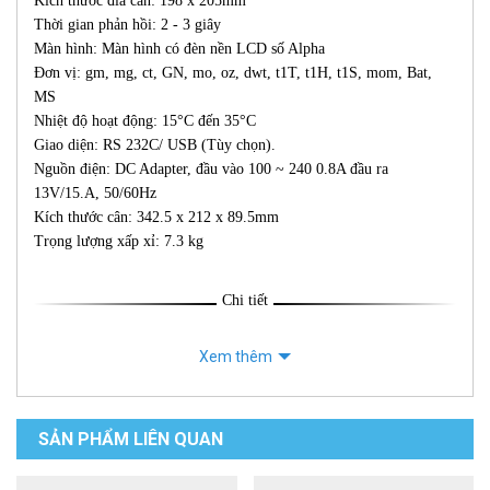
Kích thước đĩa cân: 198 x 205mm
Thời gian phản hồi: 2 - 3 giây
Màn hình: Màn hình có đèn nền LCD số Alpha
Đơn vị: gm, mg, ct, GN, mo, oz, dwt, t1T, t1H, t1S, mom, Bat,
MS
Nhiệt độ hoạt động: 15°C đến 35°C
Giao diện: RS 232C/ USB (Tùy chọn).
Nguồn điện: DC Adapter, đầu vào 100 ~ 240 0.8A đầu ra
13V/15.A, 50/60Hz
Kích thước cân: 342.5 x 212 x 89.5mm
Trọng lượng xấp xỉ: 7.3 kg
Chi tiết
Xem thêm
SẢN PHẨM LIÊN QUAN