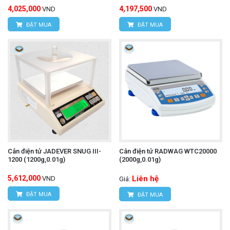
4,025,000
4,197,500
VND
VND
ĐẶT MUA
ĐẶT MUA
Cân điện tử JADEVER SNUG III-
Cân điện tử RADWAG WTC20000
1200 (1200g,0.01g)
(2000g,0.01g)
5,612,000
Liên hệ
VND
Giá:
ĐẶT MUA
ĐẶT MUA