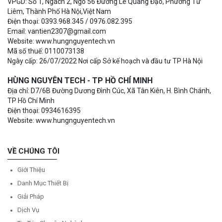
VPGD: Số 1, Ngách 2, Ngõ 56 Đường Lê Quang Đạo, Phường Từ
Liêm, Thành Phố Hà Nội,Việt Nam
Điện thoại: 0393.968.345 / 0976.082.395
Email: vantien2307@gmail.com
Website: www.hungnguyentech.vn
Mã số thuế: 0110073138
Ngày cấp: 26/07/2022 Nơi cấp Sở kế hoạch và đầu tư TP Hà Nội
HÙNG NGUYÊN TECH - TP HỒ CHÍ MINH
Địa chỉ: D7/6B Đường Dương Đình Cúc, Xã Tân Kiên, H. Bình Chánh,
TP Hồ Chí Minh
Điện thoại: 0934616395
Website: www.hungnguyentech.vn
VỀ CHÚNG TÔI
Giới Thiệu
Danh Mục Thiết Bị
Giải Pháp
Dịch Vụ