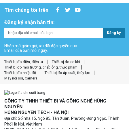
Tìm chúng tôi trên
Đăng ký nhận bản tin:
Đăng ký
Nhận mã giảm giá, ưu đãi độc quyền qua
Email của bạn mỗi ngày.
Thiết bị đo điện, điện tử
Thiết bị đo cơ khí
Thiết bị đo môi trường, chất lỏng, thực phẩm
Thiết bị đo nhiệt độ
Thiết bị đo áp suất, thủy lực
Máy nội soi, Camera
CÔNG TY TNHH THIẾT BỊ VÀ CÔNG NGHỆ HÙNG
NGUYÊN
HÙNG NGUYÊN TECH - HÀ NỘI
Địa chỉ: Số nhà 15, Ngõ 85, Tân Xuân, Phường Đông Ngạc, Thành
Phố Hà Nội, Việt Nam