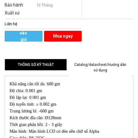
Bảo hành
12 Tháng
Xuất xứ
Liên hệ
Thêm
vào
Mua ngay
giỏ
hàng
THÔNG SỐ KỸ THUẬT
Catalog/datasheet/Hướng dẫn
sử dụng
Khả năng cân tối đa: 600 gm
Độ chia: 0.001 gm
Độ lặp lại: 0.001 gm
Độ tuyến tính: ± 0.002 gm
Trọng lượng bì: -600 gm
Kích thước đĩa cân: Ø128mm
Thời gian phản hồi: 2 - 3 giây
Màn hình: Màn hình LCD có đèn nền chữ số Alpha