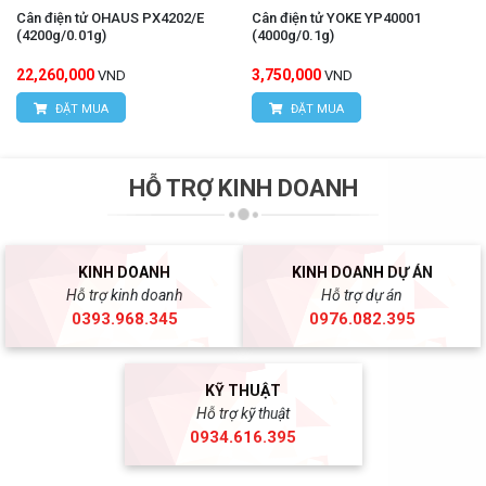
Cân điện tử OHAUS PX4202/E
Cân điện tử YOKE YP40001
(4200g/0.01g)
(4000g/0.1g)
22,260,000
3,750,000
VND
VND
ĐẶT MUA
ĐẶT MUA
HỖ TRỢ KINH DOANH
KINH DOANH
KINH DOANH DỰ ÁN
Hỗ trợ kinh doanh
Hỗ trợ dự án
0393.968.345
0976.082.395
KỸ THUẬT
Hỗ trợ kỹ thuật
0934.616.395