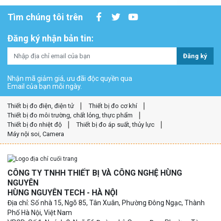
Tìm chúng tôi trên
Đăng ký nhận bản tin:
Đăng ký
Nhận mã giảm giá, ưu đãi độc quyền qua
Email của bạn mỗi ngày.
Thiết bị đo điện, điện tử
Thiết bị đo cơ khí
Thiết bị đo môi trường, chất lỏng, thực phẩm
Thiết bị đo nhiệt độ
Thiết bị đo áp suất, thủy lực
Máy nội soi, Camera
CÔNG TY TNHH THIẾT BỊ VÀ CÔNG NGHỆ HÙNG
NGUYÊN
HÙNG NGUYÊN TECH - HÀ NỘI
Địa chỉ: Số nhà 15, Ngõ 85, Tân Xuân, Phường Đông Ngạc, Thành
Phố Hà Nội, Việt Nam