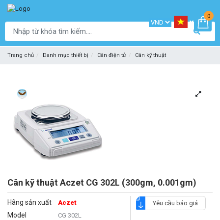
0
Trang chủ
Danh mục thiết bị
Cân điện tử
Cân kỹ thuật
Cân kỹ thuật Aczet CG 302L (300gm, 0.001gm)
Hãng sản xuất
Aczet
Yêu cầu báo giá
Model
CG 302L