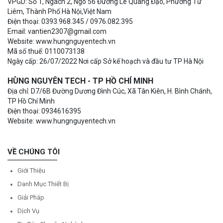
VPGD: Số 1, Ngách 2, Ngõ 56 Đường Lê Quang Đạo, Phường Từ
Liêm, Thành Phố Hà Nội,Việt Nam
Điện thoại: 0393.968.345 / 0976.082.395
Email: vantien2307@gmail.com
Website: www.hungnguyentech.vn
Mã số thuế: 0110073138
Ngày cấp: 26/07/2022 Nơi cấp Sở kế hoạch và đầu tư TP Hà Nội
HÙNG NGUYÊN TECH - TP HỒ CHÍ MINH
Địa chỉ: D7/6B Đường Dương Đình Cúc, Xã Tân Kiên, H. Bình Chánh,
TP Hồ Chí Minh
Điện thoại: 0934616395
Website: www.hungnguyentech.vn
VỀ CHÚNG TÔI
Giới Thiệu
Danh Mục Thiết Bị
Giải Pháp
Dịch Vụ