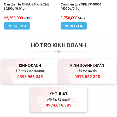
Cân điện tử OHAUS PX4202/E
Cân điện tử YOKE YP40001
(4200g/0.01g)
(4000g/0.1g)
22,260,000
3,750,000
VND
VND
ĐẶT MUA
ĐẶT MUA
HỖ TRỢ KINH DOANH
KINH DOANH
KINH DOANH DỰ ÁN
Hỗ trợ kinh doanh
Hỗ trợ dự án
0393.968.345
0976.082.395
KỸ THUẬT
Hỗ trợ kỹ thuật
0934.616.395