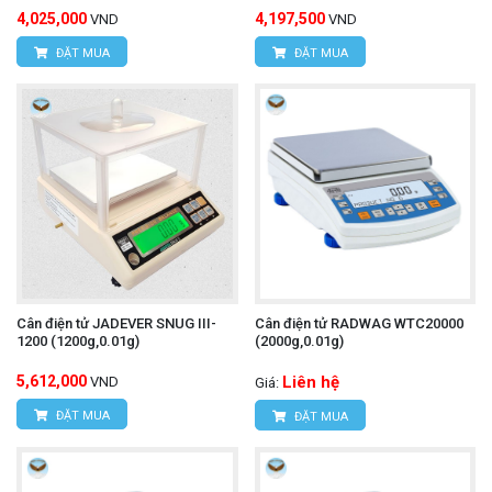
4,025,000
4,197,500
VND
VND
ĐẶT MUA
ĐẶT MUA
Cân điện tử JADEVER SNUG III-
Cân điện tử RADWAG WTC20000
1200 (1200g,0.01g)
(2000g,0.01g)
5,612,000
Liên hệ
VND
Giá:
ĐẶT MUA
ĐẶT MUA