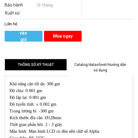
Bảo hành
12 Tháng
Xuất xứ
Liên hệ
Thêm
vào
Mua ngay
giỏ
hàng
THÔNG SỐ KỸ THUẬT
Catalog/datasheet/Hướng dẫn
sử dụng
Khả năng cân tối đa: 300 gm
Độ chia: 0.001 gm
Độ lặp lại: 0.001 gm
Độ tuyến tính: ± 0.002 gm
Trọng lượng bì: -300 gm
Kích thước đĩa cân: Ø128mm
Thời gian phản hồi: 2 - 3 giây
Màn hình: Màn hình LCD có đèn nền chữ số Alpha