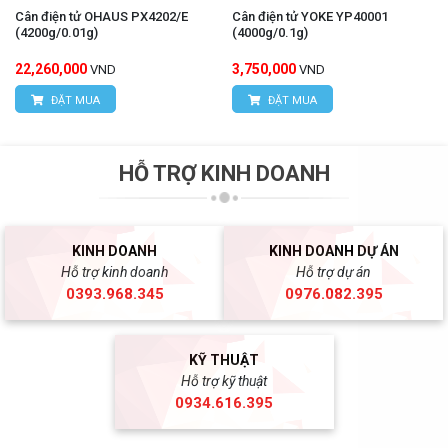
Cân điện tử OHAUS PX4202/E
Cân điện tử YOKE YP40001
(4200g/0.01g)
(4000g/0.1g)
22,260,000
3,750,000
VND
VND
ĐẶT MUA
ĐẶT MUA
HỖ TRỢ KINH DOANH
KINH DOANH
KINH DOANH DỰ ÁN
Hỗ trợ kinh doanh
Hỗ trợ dự án
0393.968.345
0976.082.395
KỸ THUẬT
Hỗ trợ kỹ thuật
0934.616.395