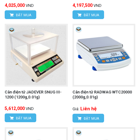
4,025,000
4,197,500
VND
VND
ĐẶT MUA
ĐẶT MUA
Cân điện tử JADEVER SNUG III-
Cân điện tử RADWAG WTC20000
1200 (1200g,0.01g)
(2000g,0.01g)
5,612,000
Liên hệ
VND
Giá:
ĐẶT MUA
ĐẶT MUA