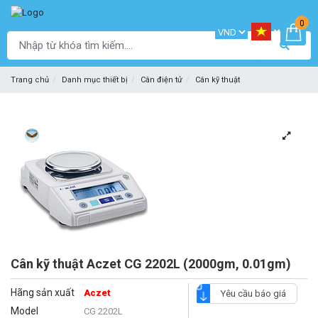
0
Trang chủ
Danh mục thiết bị
Cân điện tử
Cân kỹ thuật
Cân kỹ thuật Aczet CG 2202L (2000gm, 0.01gm)
Hãng sản xuất
Aczet
Yêu cầu báo giá
Model
CG 2202L