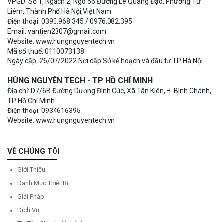
VPGD: Số 1, Ngách 2, Ngõ 56 Đường Lê Quang Đạo, Phường Từ
Liêm, Thành Phố Hà Nội,Việt Nam
Điện thoại: 0393.968.345 / 0976.082.395
Email: vantien2307@gmail.com
Website: www.hungnguyentech.vn
Mã số thuế: 0110073138
Ngày cấp: 26/07/2022 Nơi cấp Sở kế hoạch và đầu tư TP Hà Nội
HÙNG NGUYÊN TECH - TP HỒ CHÍ MINH
Địa chỉ: D7/6B Đường Dương Đình Cúc, Xã Tân Kiên, H. Bình Chánh,
TP Hồ Chí Minh
Điện thoại: 0934616395
Website: www.hungnguyentech.vn
VỀ CHÚNG TÔI
Giới Thiệu
Danh Mục Thiết Bị
Giải Pháp
Dịch Vụ