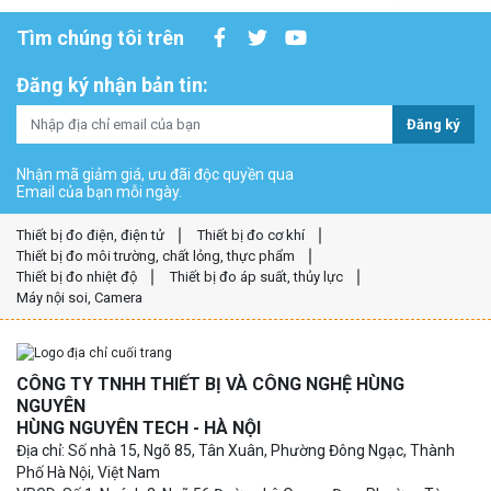
Tìm chúng tôi trên
Đăng ký nhận bản tin:
Đăng ký
Nhận mã giảm giá, ưu đãi độc quyền qua
Email của bạn mỗi ngày.
Thiết bị đo điện, điện tử
Thiết bị đo cơ khí
Thiết bị đo môi trường, chất lỏng, thực phẩm
Thiết bị đo nhiệt độ
Thiết bị đo áp suất, thủy lực
Máy nội soi, Camera
CÔNG TY TNHH THIẾT BỊ VÀ CÔNG NGHỆ HÙNG
NGUYÊN
HÙNG NGUYÊN TECH - HÀ NỘI
Địa chỉ: Số nhà 15, Ngõ 85, Tân Xuân, Phường Đông Ngạc, Thành
Phố Hà Nội, Việt Nam