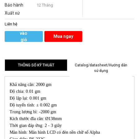
Bảo hành
12 Tháng
Xuất xứ
Liên hệ
Thêm
vào
Mua ngay
giỏ
hàng
THÔNG SỐ KỸ THUẬT
Catalog/datasheet/Hướng dẫn
sử dụng
Khả năng cân: 2000 gm
Độ chia: 0.01 gm
Độ lặp lại: 0.001 gm
Độ tuyến tính: ± 0.002 gm
Trọng lượng bì: -2000 gm
Kích thước đĩa cân: Ø138mm
Thời gian đáp ứng: 2 - 3 giây
Màn hình: Màn hình LCD có đèn nền chữ số Alpha