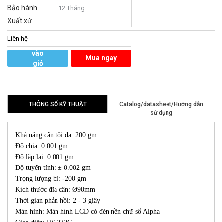
Bảo hành
12 Tháng
Xuất xứ
Liên hệ
Thêm
vào
Mua ngay
giỏ
hàng
THÔNG SỐ KỸ THUẬT
Catalog/datasheet/Hướng dẫn
sử dụng
Khả năng cân tối đa: 200 gm
Độ chia: 0.001 gm
Độ lặp lại: 0.001 gm
Độ tuyến tính: ± 0.002 gm
Trọng lượng bì: -200 gm
Kích thước đĩa cân: Ø90mm
Thời gian phản hồi: 2 - 3 giây
Màn hình: Màn hình LCD có đèn nền chữ số Alpha