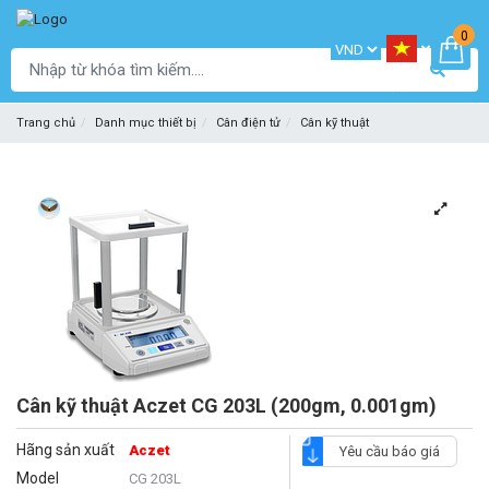
0
Trang chủ
Danh mục thiết bị
Cân điện tử
Cân kỹ thuật
Cân kỹ thuật Aczet CG 203L (200gm, 0.001gm)
Hãng sản xuất
Aczet
Yêu cầu báo giá
Model
CG 203L