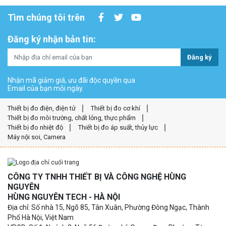
Tìm chúng tôi trên
Đăng ký nhận bản tin:
Đăng ký
Nhận mã giảm giá, ưu đãi độc quyền qua
Email của bạn mỗi ngày.
Thiết bị đo điện, điện tử
Thiết bị đo cơ khí
Thiết bị đo môi trường, chất lỏng, thực phẩm
Thiết bị đo nhiệt độ
Thiết bị đo áp suất, thủy lực
Máy nội soi, Camera
CÔNG TY TNHH THIẾT BỊ VÀ CÔNG NGHỆ HÙNG
NGUYÊN
HÙNG NGUYÊN TECH - HÀ NỘI
Địa chỉ: Số nhà 15, Ngõ 85, Tân Xuân, Phường Đông Ngạc, Thành
Phố Hà Nội, Việt Nam