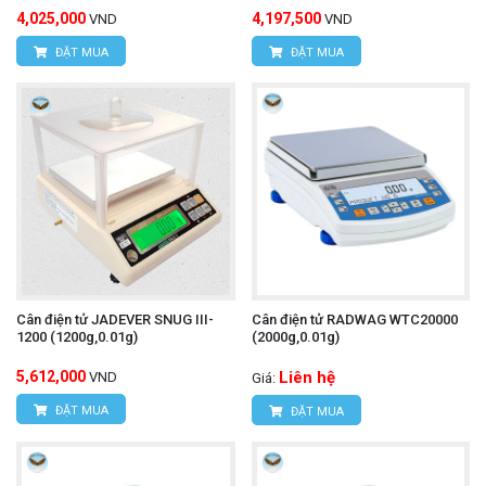
4,025,000
4,197,500
VND
VND
ĐẶT MUA
ĐẶT MUA
Cân điện tử JADEVER SNUG III-
Cân điện tử RADWAG WTC20000
1200 (1200g,0.01g)
(2000g,0.01g)
5,612,000
Liên hệ
VND
Giá:
ĐẶT MUA
ĐẶT MUA