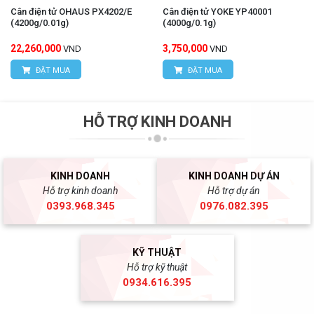
Cân điện tử OHAUS PX4202/E
Cân điện tử YOKE YP40001
(4200g/0.01g)
(4000g/0.1g)
22,260,000
3,750,000
VND
VND
ĐẶT MUA
ĐẶT MUA
HỖ TRỢ KINH DOANH
KINH DOANH
KINH DOANH DỰ ÁN
Hỗ trợ kinh doanh
Hỗ trợ dự án
0393.968.345
0976.082.395
KỸ THUẬT
Hỗ trợ kỹ thuật
0934.616.395