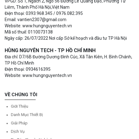
VPGD: Số 1, Ngách 2, Ngõ 56 Đường Lê Quang Đạo, Phường Từ
Liêm, Thành Phố Hà Nội,Việt Nam
Điện thoại: 0393.968.345 / 0976.082.395
Email: vantien2307@gmail.com
Website: www.hungnguyentech.vn
Mã số thuế: 0110073138
Ngày cấp: 26/07/2022 Nơi cấp Sở kế hoạch và đầu tư TP Hà Nội
HÙNG NGUYÊN TECH - TP HỒ CHÍ MINH
Địa chỉ: D7/6B Đường Dương Đình Cúc, Xã Tân Kiên, H. Bình Chánh,
TP Hồ Chí Minh
Điện thoại: 0934616395
Website: www.hungnguyentech.vn
VỀ CHÚNG TÔI
Giới Thiệu
Danh Mục Thiết Bị
Giải Pháp
Dịch Vụ