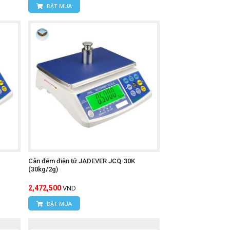
ĐẶT MUA
Cân đếm điện tử JADEVER JCQ-30K
(30kg/2g)
2,472,500
VND
ĐẶT MUA