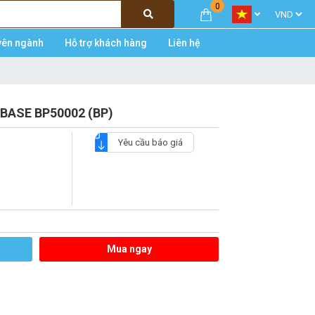
0
yên ngành
Hỗ trợ khách hàng
Liên hệ
IOBASE BP50002 (BP)
Yêu cầu báo giá
Mua ngay