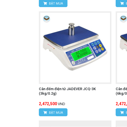
ĐẶT MUA
Cân đếm điện tử JADEVER JCQ-3K
Cân đ
(3kg/0.2g)
(6kg/0
2,472,500
2,472
VND
ĐẶT MUA