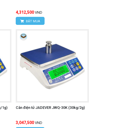
4,312,500
VND
ĐẶT MUA
/1g)
Cân điện tử JADEVER JWQ-30K (30kg/2g)
3,047,500
VND