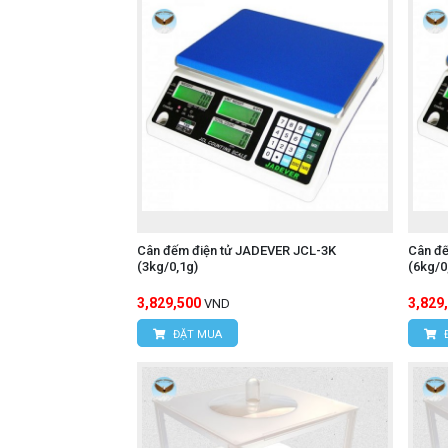
Cân đếm điện tử JADEVER JCL-3K
Cân đ
(3kg/0,1g)
(6kg/0
3,829,500
3,829
VND
ĐẶT MUA