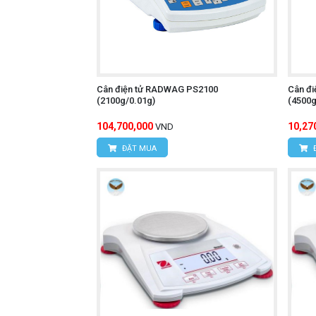
Cân điện tử RADWAG PS2100
Cân đ
(2100g/0.01g)
(4500g
104,700,000
10,27
VND
ĐẶT MUA