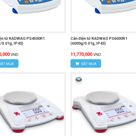
iện tử RADWAG PS4500R1
Cân điện tử RADWAG PS6000R1
/0.01g, IP43)
(6000g/0.01g, IP43)
0,000
11,770,000
VND
VND
ĐẶT MUA
ĐẶT MUA