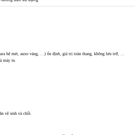
ra hệ mét, auxo vàng, …) ổn định, giá trị toàn thang, không lưu trữ, …
và máy in.
n vệ sinh và chổi.