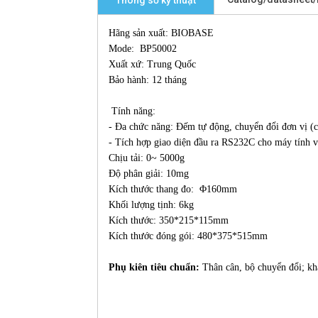
Thông số kỹ thuật
Hãng sản xuất: BIOBASE
Mode: BP50002
Xuất xứ: Trung Quốc
Bảo hành: 12 tháng
Tính năng:
- Đa chức năng: Đếm tự động, chuyển đổi đơn vị (ca
- Tích hợp giao diện đầu ra RS232C cho máy tính 
Chịu tải: 0~ 5000g
Độ phân giải: 10mg
Kích thước thang đo: Φ160mm
Khối lượng tịnh: 6kg
Kích thước: 350*215*115mm
Kích thước đóng gói: 480*375*515mm
Phụ kiên tiêu chuẩn:
Thân cân, bộ chuyển đổi; khă