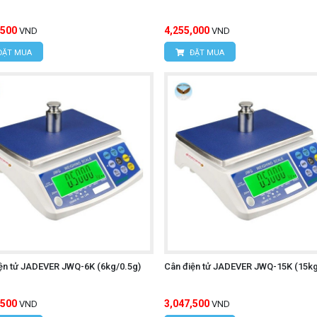
,500
4,255,000
VND
VND
ĐẶT MUA
ĐẶT MUA
ện tử JADEVER JWQ-6K (6kg/0.5g)
Cân điện tử JADEVER JWQ-15K (15kg
,500
3,047,500
VND
VND