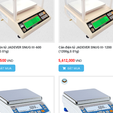
ện tử JADEVER SNUG III-600
Cân điện tử JADEVER SNUG III-1200
0.01g)
(1200g,0.01g)
,500
5,612,000
VND
VND
ĐẶT MUA
ĐẶT MUA