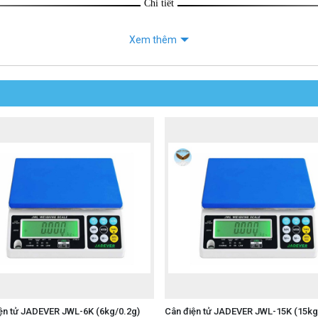
Chi tiết
Xem thêm
ện tử JADEVER JWL-6K (6kg/0.2g)
Cân điện tử JADEVER JWL-15K (15kg