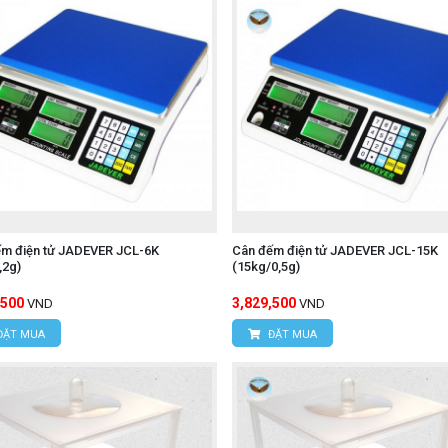
ếm điện tử JADEVER JCL-6K
Cân đếm điện tử JADEVER JCL-15K
,2g)
(15kg/0,5g)
,500
3,829,500
VND
VND
ĐẶT MUA
ĐẶT MUA