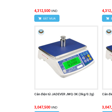
4,312,500
4,312
VND
ĐẶT MUA
Cân điện tử JADEVER JWQ-3K (3kg/0.2g)
Cân đi
3,047,500
3,047
VND