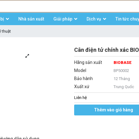
bị
Nhà sản xuất
Giải pháp
Dịch vụ
Tin tức chu
 thuật
Cân điện tử chính xác B
Hãng sản xuất
BIOBASE
Model
BP50002
Bảo hành
12 Tháng
Xuất xứ
Trung Quốc
Liên hệ
Thêm vào giỏ hàng
/Hướng dẫn sử dụng