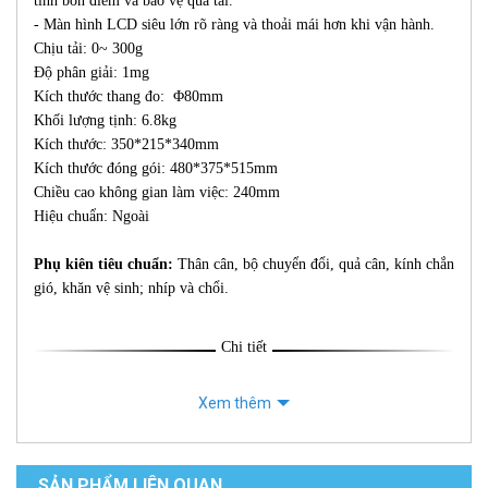
tính bốn điểm và bảo vệ quá tải.
- Màn hình LCD siêu lớn rõ ràng và thoải mái hơn khi vận hành.
Chịu tải: 0~ 300g
Độ phân giải: 1mg
Kích thước thang đo: Φ80mm
Khối lượng tịnh: 6.8kg
Kích thước: 350*215*340mm
Kích thước đóng gói: 480*375*515mm
Chiều cao không gian làm việc: 240mm
Hiệu chuẩn: Ngoài
Phụ kiên tiêu chuẩn:
Thân cân, bộ chuyển đổi, quả cân, kính chắn
gió, khăn vệ sinh; nhíp và chổi.
Chi tiết
Xem thêm
SẢN PHẨM LIÊN QUAN