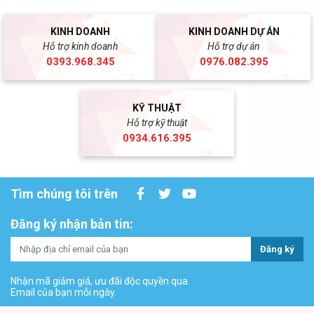
KINH DOANH
KINH DOANH DỰ ÁN
Hỗ trợ kinh doanh
Hỗ trợ dự án
0393.968.345
0976.082.395
KỸ THUẬT
Hỗ trợ kỹ thuật
0934.616.395
Tìm chúng tôi trên
Đăng ký nhận bản tin:
Đăng ký
Nhận mã giảm giá, ưu đãi độc quyền qua
Email của bạn mỗi ngày.