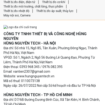
Thiết bị đo điện, điện tử
Thiết bị đo cơ khí
Thiết bị đo môi trường, chất lỏng, thực phẩm
Thiết bị đo nhiệt độ
Thiết bị đo áp suất, thủy lực
Máy nội soi, Camera
CÔNG TY TNHH THIẾT BỊ VÀ CÔNG NGHỆ HÙNG
NGUYÊN
HÙNG NGUYÊN TECH - HÀ NỘI
Địa chỉ: Số nhà 15, Ngõ 85, Tân Xuân, Phường Đông Ngạc, Thành
Phố Hà Nội, Việt Nam
VPGD: Số 1, Ngách 2, Ngõ 56 Đường Lê Quang Đạo, Phường Từ
Liêm, Thành Phố Hà Nội,Việt Nam
Điện thoại: 0393.968.345 / 0976.082.395
Email: vantien2307@gmail.com
Website: www.hungnguyentech.vn
Mã số thuế: 0110073138
Ngày cấp: 26/07/2022 Nơi cấp Sở kế hoạch và đầu tư TP Hà Nội
HÙNG NGUYÊN TECH - TP HỒ CHÍ MINH
Địa chỉ: D7/6B Đường Dương Đình Cúc, Xã Tân Kiên, H. Bình Chánh,
TP Hồ Chí Minh