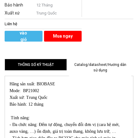
Bảo hành
12 Tháng
Xuất xứ
Trung Quốc
Liên hệ
Thêm
vào
Mua ngay
giỏ
hàng
THÔNG SỐ KỸ THUẬT
Catalog/datasheet/Hướng dẫn
sử dụng
Hãng sản xuất: BIOBASE
Mode: BP21002
Xuất xứ: Trung Quốc
Bảo hành: 12 tháng
Tính năng:
- Đa chức năng: Đếm tự động, chuyển đổi đơn vị (cara hệ mét,
auxo vàng, …) ổn định, giá trị toàn thang, không lưu trữ, …