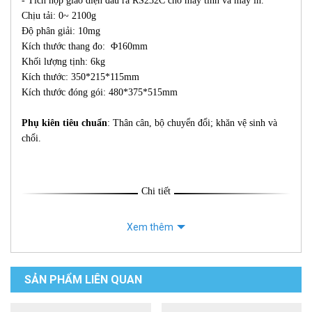
- Tích hợp giao diện đầu ra RS232C cho máy tính và máy in.
Chịu tải: 0~ 2100g
Độ phân giải: 10mg
Kích thước thang đo: Φ160mm
Khối lượng tịnh: 6kg
Kích thước: 350*215*115mm
Kích thước đóng gói: 480*375*515mm
Phụ kiên tiêu chuẩn
: Thân cân, bộ chuyển đổi; khăn vệ sinh và
chổi.
Chi tiết
Xem thêm
SẢN PHẨM LIÊN QUAN