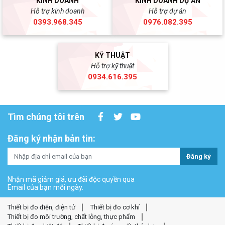
KINH DOANH
KINH DOANH DỰ ÁN
Hỗ trợ kinh doanh
Hỗ trợ dự án
0393.968.345
0976.082.395
KỸ THUẬT
Hỗ trợ kỹ thuật
0934.616.395
Tìm chúng tôi trên
Đăng ký nhận bản tin:
Đăng ký
Nhận mã giảm giá, ưu đãi độc quyền qua
Email của bạn mỗi ngày.
Thiết bị đo điện, điện tử
Thiết bị đo cơ khí
Thiết bị đo môi trường, chất lỏng, thực phẩm