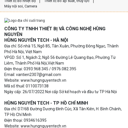
Thiết bị đo nhiệt độ
Thiết bị đo áp suất, thủy lực
Máy nội soi, Camera
CÔNG TY TNHH THIẾT BỊ VÀ CÔNG NGHỆ HÙNG
NGUYÊN
HÙNG NGUYÊN TECH - HÀ NỘI
Địa chỉ: Số nhà 15, Ngõ 85, Tân Xuân, Phường Đông Ngạc, Thành
Phố Hà Nội, Việt Nam
VPGD: Số 1, Ngách 2, Ngõ 56 Đường Lê Quang Đạo, Phường Từ
Liêm, Thành Phố Hà Nội,Việt Nam
Điện thoại: 0393.968.345 / 0976.082.395
Email: vantien2307@gmail.com
Website: www.hungnguyentech.vn
Mã số thuế: 0110073138
Ngày cấp: 26/07/2022 Nơi cấp Sở kế hoạch và đầu tư TP Hà Nội
HÙNG NGUYÊN TECH - TP HỒ CHÍ MINH
Địa chỉ: D7/6B Đường Dương Đình Cúc, Xã Tân Kiên, H. Bình Chánh,
TP Hồ Chí Minh
Điện thoại: 0934616395
Website: www.hungnguyentech.vn