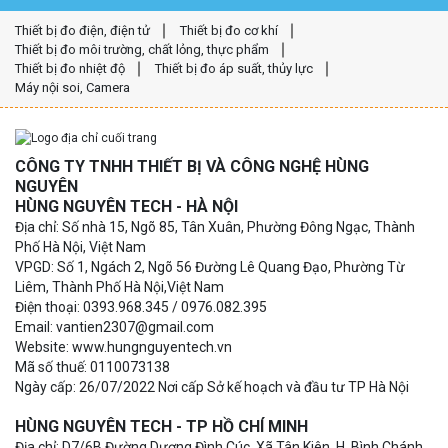
Thiết bị đo điện, điện tử
Thiết bị đo cơ khí
Thiết bị đo môi trường, chất lỏng, thực phẩm
Thiết bị đo nhiệt độ
Thiết bị đo áp suất, thủy lực
Máy nội soi, Camera
CÔNG TY TNHH THIẾT BỊ VÀ CÔNG NGHỆ HÙNG
NGUYÊN
HÙNG NGUYÊN TECH - HÀ NỘI
Địa chỉ: Số nhà 15, Ngõ 85, Tân Xuân, Phường Đông Ngạc, Thành
Phố Hà Nội, Việt Nam
VPGD: Số 1, Ngách 2, Ngõ 56 Đường Lê Quang Đạo, Phường Từ
Liêm, Thành Phố Hà Nội,Việt Nam
Điện thoại: 0393.968.345 / 0976.082.395
Email: vantien2307@gmail.com
Website: www.hungnguyentech.vn
Mã số thuế: 0110073138
Ngày cấp: 26/07/2022 Nơi cấp Sở kế hoạch và đầu tư TP Hà Nội
HÙNG NGUYÊN TECH - TP HỒ CHÍ MINH
Địa chỉ: D7/6B Đường Dương Đình Cúc, Xã Tân Kiên, H. Bình Chánh,