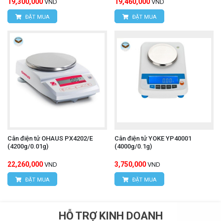
19,300,000
19,460,000
VND
VND
ĐẶT MUA
ĐẶT MUA
Cân điện tử OHAUS PX4202/E
Cân điện tử YOKE YP40001
(4200g/0.01g)
(4000g/0.1g)
22,260,000
3,750,000
VND
VND
ĐẶT MUA
ĐẶT MUA
HỖ TRỢ KINH DOANH