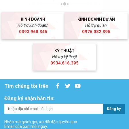
KINH DOANH
KINH DOANH DỰ ÁN
Hỗ trợ kinh doanh
Hỗ trợ dự án
0393.968.345
0976.082.395
KỸ THUẬT
Hỗ trợ kỹ thuật
0934.616.395
Tìm chúng tôi trên
Đăng ký nhận bản tin:
Đăng ký
Nhận mã giảm giá, ưu đãi độc quyền qua
Email của bạn mỗi ngày.