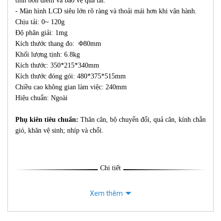
tính bốn điểm và bảo vệ quá tải.
- Màn hình LCD siêu lớn rõ ràng và thoải mái hơn khi vận hành.
Chịu tải: 0~ 120g
Độ phân giải: 1mg
Kích thước thang đo: Φ80mm
Khối lượng tịnh: 6.8kg
Kích thước: 350*215*340mm
Kích thước đóng gói: 480*375*515mm
Chiều cao không gian làm việc: 240mm
Hiệu chuẩn: Ngoài
Phụ kiên tiêu chuẩn:
Thân cân, bộ chuyển đổi, quả cân, kính chắn
gió, khăn vệ sinh; nhíp và chổi.
Chi tiết
Xem thêm