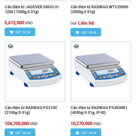
Cân điện tử JADEVER SNUG III-
Cân điện tử RADWAG WTC20000
1200 (1200g,0.01g)
(2000g,0.01g)
5,612,000
Liên hệ
VND
Giá:
ĐẶT MUA
ĐẶT MUA
Cân điện tử RADWAG PS2100
Cân điện tử RADWAG PS4500R1
(2100g/0.01g)
(4500g/0.01g, IP43)
104,700,000
10,270,000
VND
VND
ĐẶT MUA
ĐẶT MUA