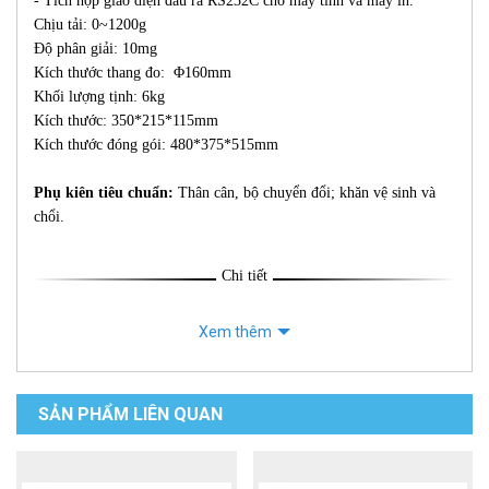
- Tích hợp giao diện đầu ra RS232C cho máy tính và máy in.
Chịu tải: 0~1200g
Độ phân giải: 10mg
Kích thước thang đo: Φ160mm
Khối lượng tịnh: 6kg
Kích thước: 350*215*115mm
Kích thước đóng gói: 480*375*515mm
Phụ kiên tiêu chuẩn:
Thân cân, bộ chuyển đổi; khăn vệ sinh và
chổi.
Chi tiết
Xem thêm
SẢN PHẨM LIÊN QUAN