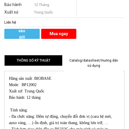
Bảo hành
12 Tháng
Xuất xứ
Trung Quốc
Liên hệ
Thêm
vào
Mua ngay
giỏ
hàng
THÔNG SỐ KỸ THUẬT
Catalog/datasheet/Hướng dẫn
sử dụng
Hãng sản xuất: BIOBASE
Mode: BP12002
Xuất xứ: Trung Quốc
Bảo hành: 12 tháng
Tính năng:
- Đa chức năng: Đếm tự động, chuyển đổi đơn vị (cara hệ mét,
auxo vàng, …) ổn định, giá trị toàn thang, không lưu trữ, …