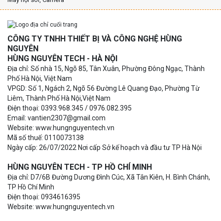
CÔNG TY TNHH THIẾT BỊ VÀ CÔNG NGHỆ HÙNG
NGUYÊN
HÙNG NGUYÊN TECH - HÀ NỘI
Địa chỉ: Số nhà 15, Ngõ 85, Tân Xuân, Phường Đông Ngạc, Thành
Phố Hà Nội, Việt Nam
VPGD: Số 1, Ngách 2, Ngõ 56 Đường Lê Quang Đạo, Phường Từ
Liêm, Thành Phố Hà Nội,Việt Nam
Điện thoại: 0393.968.345 / 0976.082.395
Email: vantien2307@gmail.com
Website: www.hungnguyentech.vn
Mã số thuế: 0110073138
Ngày cấp: 26/07/2022 Nơi cấp Sở kế hoạch và đầu tư TP Hà Nội
HÙNG NGUYÊN TECH - TP HỒ CHÍ MINH
Địa chỉ: D7/6B Đường Dương Đình Cúc, Xã Tân Kiên, H. Bình Chánh,
TP Hồ Chí Minh
Điện thoại: 0934616395
Website: www.hungnguyentech.vn