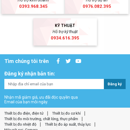
Hỗ trợ kinh doanh
Hỗ trợ dự án
0393.968.345
0976.082.395
KỸ THUẬT
Hỗ trợ kỹ thuật
0934.616.395
Tìm chúng tôi trên
Đăng ký nhận bản tin:
Đăng ký
Nhận mã giảm giá, ưu đãi độc quyền qua
Email của bạn mỗi ngày.
Thiết bị đo điện, điện tử
Thiết bị đo cơ khí
Thiết bị đo môi trường, chất lỏng, thực phẩm
Thiết bị đo nhiệt độ
Thiết bị đo áp suất, thủy lực
Máy nội soi, Camera