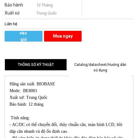
Bảo hành
12 Tháng
Xuất xứ
Trung Quốc
Liên hệ
Thêm
vào
Mua ngay
giỏ
hàng
THÔNG SỐ KỸ THUẬT
Catalog/datasheet/Hướng dẫn
sử dụng
Hãng sản xuất: BIOBASE
Mode: BE8001
Xuất xứ: Trung Quốc
Bảo hành: 12 tháng
Tính năng:
- AC/DC có thể chuyển đổi, thủy chuẩn cân, màn hình LCD, hồi
đáp cân nhanh và độ ổn định cao.