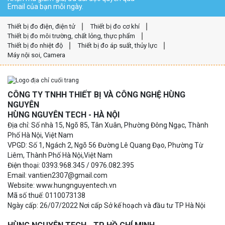
Email của bạn mỗi ngày.
Thiết bị đo điện, điện tử
Thiết bị đo cơ khí
Thiết bị đo môi trường, chất lỏng, thực phẩm
Thiết bị đo nhiệt độ
Thiết bị đo áp suất, thủy lực
Máy nội soi, Camera
CÔNG TY TNHH THIẾT BỊ VÀ CÔNG NGHỆ HÙNG
NGUYÊN
HÙNG NGUYÊN TECH - HÀ NỘI
Địa chỉ: Số nhà 15, Ngõ 85, Tân Xuân, Phường Đông Ngạc, Thành
Phố Hà Nội, Việt Nam
VPGD: Số 1, Ngách 2, Ngõ 56 Đường Lê Quang Đạo, Phường Từ
Liêm, Thành Phố Hà Nội,Việt Nam
Điện thoại: 0393.968.345 / 0976.082.395
Email: vantien2307@gmail.com
Website: www.hungnguyentech.vn
Mã số thuế: 0110073138
Ngày cấp: 26/07/2022 Nơi cấp Sở kế hoạch và đầu tư TP Hà Nội