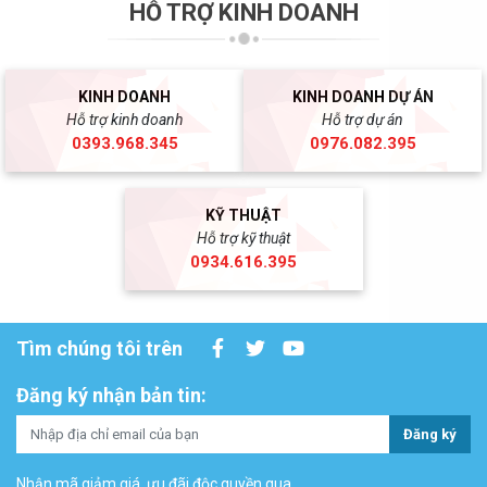
HỖ TRỢ KINH DOANH
KINH DOANH
KINH DOANH DỰ ÁN
Hỗ trợ kinh doanh
Hỗ trợ dự án
0393.968.345
0976.082.395
KỸ THUẬT
Hỗ trợ kỹ thuật
0934.616.395
Tìm chúng tôi trên
Đăng ký nhận bản tin:
Đăng ký
Nhận mã giảm giá, ưu đãi độc quyền qua