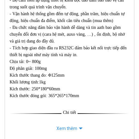
- Bộ cảm biến áp dụng thiết bị khóa độc đáo đảm bảo bảo vệ cân
trong suốt quá trình vận chuyển.
- Vận hành hệ thống gồm đếm tự động, phần trăm, hiệu chuẩn tự
động, hiệu chuẩn đa điểm, khối cân tiêu chuẩn (mua thêm)
- Đa chức năng đảm bảo vận hành dễ dàng và tin aath bao gồm
chuyển đổi đơn vị (cara hệ mét, auxo vàng, …) , ổn định, bộ nhớ
và giá trị đang đo đầy đủ.
- Tích hợp giao diện đầu ra RS232C đảm bảo kết nối trực tiếp đến
thiết bị ngoài như máy tính và máy in.
Chịu tải: 0~ 800g
Độ phân giải: 100mg
Kích thước thang đo: Φ125mm
Khối lượng tịnh:1kg
Kích thước: 250*180*60mm
Kích thước đóng gói: 365*265*170mm
Chi tiết
Xem thêm