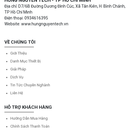
HÙNG NGUYÊN TECH - TP HỒ CHÍ MINH
Địa chỉ: D7/6B Đường Dương Đình Cúc, Xã Tân Kiên, H. Bình Chánh,
TP Hồ Chí Minh
Điện thoại: 0934616395
Website: www.hungnguyentech.vn
VỀ CHÚNG TÔI
Giới Thiệu
Danh Mục Thiết Bị
Giải Pháp
Dịch Vụ
Tin Tức Chuyên Nghành
Liên Hệ
HỖ TRỢ KHÁCH HÀNG
Hướng Dẫn Mua Hàng
Chính Sách Thanh Toán