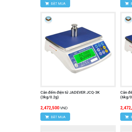
ĐẶT MUA
Cân đếm điện tử JADEVER JCQ-3K
Cân đ
(3kg/0.2g)
(6kg/0
2,472,500
2,472
VND
ĐẶT MUA