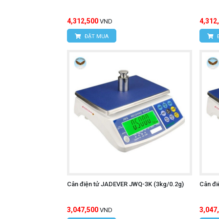
4,312,500
4,312
VND
ĐẶT MUA
Cân điện tử JADEVER JWQ-3K (3kg/0.2g)
Cân đi
3,047,500
3,047
VND