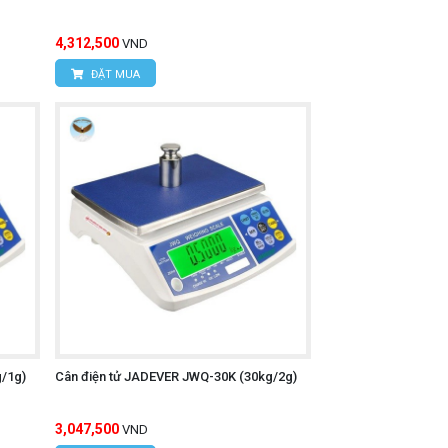
4,312,500
VND
ĐẶT MUA
/1g)
Cân điện tử JADEVER JWQ-30K (30kg/2g)
3,047,500
VND