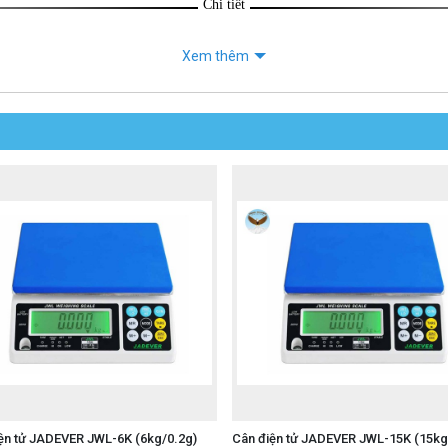
Chi tiết
Xem thêm
ện tử JADEVER JWL-6K (6kg/0.2g)
Cân điện tử JADEVER JWL-15K (15kg