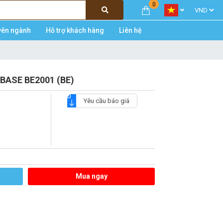
0
yên ngành
Hỗ trợ khách hàng
Liên hệ
IOBASE BE2001 (BE)
Yêu cầu báo giá
Mua ngay