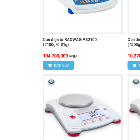
Cân điện tử RADWAG PS2100
Cân đ
(2100g/0.01g)
(4500g
104,700,000
10,27
VND
ĐẶT MUA