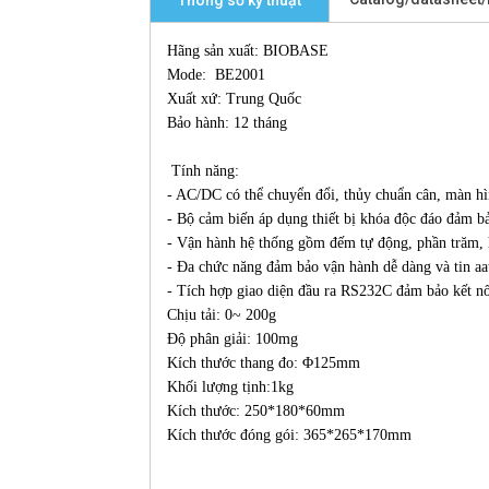
Thông số kỹ thuật
Hãng sản xuất: BIOBASE
Mode: BE2001
Xuất xứ: Trung Quốc
Bảo hành: 12 tháng
Tính năng:
- AC/DC có thể chuyển đổi, thủy chuẩn cân, màn h
- Bộ cảm biến áp dụng thiết bị khóa độc đáo đảm bả
- Vận hành hệ thống gồm đếm tự động, phần trăm, 
- Đa chức năng đảm bảo vận hành dễ dàng và tin aa
- Tích hợp giao diện đầu ra RS232C đảm bảo kết nối
Chịu tải: 0~ 200g
Độ phân giải: 100mg
Kích thước thang đo: Φ125mm
Khối lượng tịnh:1kg
Kích thước: 250*180*60mm
Kích thước đóng gói: 365*265*170mm