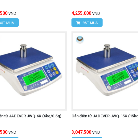
,500
4,255,000
VND
VND
ĐẶT MUA
ĐẶT MUA
ện tử JADEVER JWQ-6K (6kg/0.5g)
Cân điện tử JADEVER JWQ-15K (15kg
,500
3,047,500
VND
VND