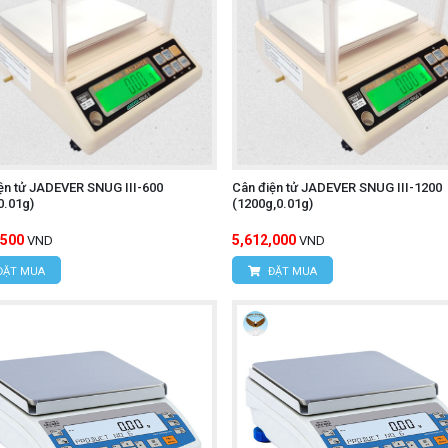
ện tử JADEVER SNUG III-600
Cân điện tử JADEVER SNUG III-1200
0.01g)
(1200g,0.01g)
,500
5,612,000
VND
VND
ĐẶT MUA
ĐẶT MUA