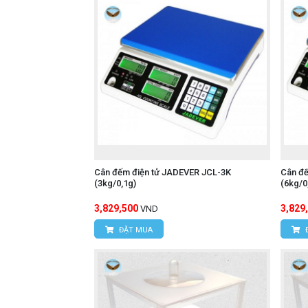
Cân đếm điện tử JADEVER JCL-3K
Cân đ
(3kg/0,1g)
(6kg/0
3,829,500
3,829
VND
ĐẶT MUA