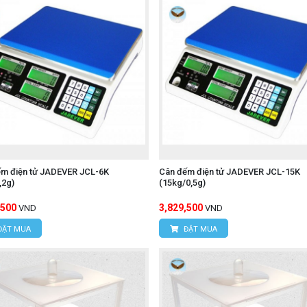
ếm điện tử JADEVER JCL-6K
Cân đếm điện tử JADEVER JCL-15K
,2g)
(15kg/0,5g)
,500
3,829,500
VND
VND
ĐẶT MUA
ĐẶT MUA