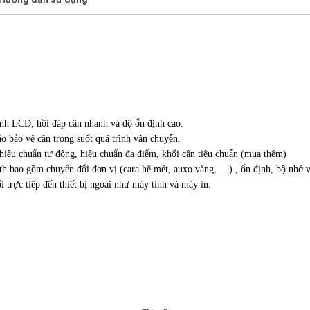
ình LCD, hồi đáp cân nhanh và độ ổn định cao.
o bảo vệ cân trong suốt quá trình vận chuyển.
hiệu chuẩn tự động, hiệu chuẩn đa điểm, khối cân tiêu chuẩn (mua thêm)
th bao gồm chuyển đổi đơn vị (cara hệ mét, auxo vàng, …) , ổn định, bộ nhớ v
 trực tiếp đến thiết bị ngoài như máy tính và máy in.