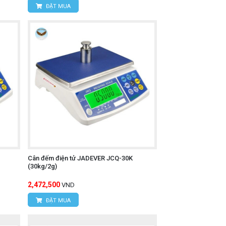
ĐẶT MUA
Cân đếm điện tử JADEVER JCQ-30K
(30kg/2g)
2,472,500
VND
ĐẶT MUA