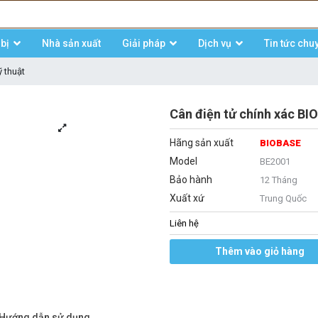
bị
Nhà sản xuất
Giải pháp
Dịch vụ
Tin tức chu
 thuật
Cân điện tử chính xác B
Hãng sản xuất
BIOBASE
Model
BE2001
Bảo hành
12 Tháng
Xuất xứ
Trung Quốc
Liên hệ
Thêm vào giỏ hàng
/Hướng dẫn sử dụng