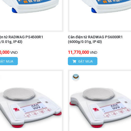
iện tử RADWAG PS4500R1
Cân điện tử RADWAG PS6000R1
/0.01g, IP43)
(6000g/0.01g, IP43)
0,000
11,770,000
VND
VND
ĐẶT MUA
ĐẶT MUA