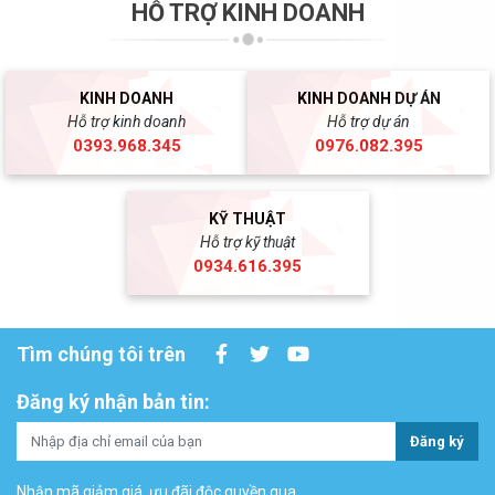
HỖ TRỢ KINH DOANH
KINH DOANH
KINH DOANH DỰ ÁN
Hỗ trợ kinh doanh
Hỗ trợ dự án
0393.968.345
0976.082.395
KỸ THUẬT
Hỗ trợ kỹ thuật
0934.616.395
Tìm chúng tôi trên
Đăng ký nhận bản tin:
Đăng ký
Nhận mã giảm giá, ưu đãi độc quyền qua