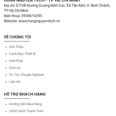
HÙNG NGUYÊN TECH - TP HỒ CHÍ MINH
Địa chỉ: D7/6B Đường Dương Đình Cúc, Xã Tân Kiên, H. Bình Chánh,
TP Hồ Chí Minh
Điện thoại: 0934616395
Website: www.hungnguyentech.vn
VỀ CHÚNG TÔI
Giới Thiệu
Danh Mục Thiết Bị
Giải Pháp
Dịch Vụ
Tin Tức Chuyên Nghành
Liên Hệ
HỖ TRỢ KHÁCH HÀNG
Hướng Dẫn Mua Hàng
Chính Sách Thanh Toán