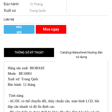
Bảo hành
12 Tháng
Xuất xứ
Trung Quốc
Liên hệ
Thêm
vào
Mua ngay
giỏ
hàng
THÔNG SỐ KỸ THUẬT
Catalog/datasheet/Hướng dẫn
sử dụng
Hãng sản xuất: BIOBASE
Mode: BE10001
Xuất xứ: Trung Quốc
Bảo hành: 12 tháng
Tính năng:
- AC/DC có thể chuyển đổi, thủy chuẩn cân, màn hình LCD, hồi
đáp cân nhanh và độ ổn định cao.