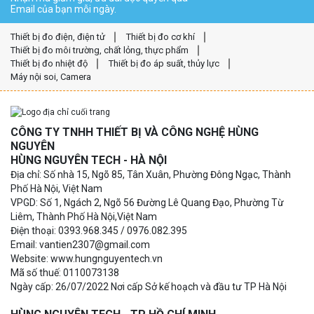
Email của bạn mỗi ngày.
Thiết bị đo điện, điện tử
Thiết bị đo cơ khí
Thiết bị đo môi trường, chất lỏng, thực phẩm
Thiết bị đo nhiệt độ
Thiết bị đo áp suất, thủy lực
Máy nội soi, Camera
CÔNG TY TNHH THIẾT BỊ VÀ CÔNG NGHỆ HÙNG
NGUYÊN
HÙNG NGUYÊN TECH - HÀ NỘI
Địa chỉ: Số nhà 15, Ngõ 85, Tân Xuân, Phường Đông Ngạc, Thành
Phố Hà Nội, Việt Nam
VPGD: Số 1, Ngách 2, Ngõ 56 Đường Lê Quang Đạo, Phường Từ
Liêm, Thành Phố Hà Nội,Việt Nam
Điện thoại: 0393.968.345 / 0976.082.395
Email: vantien2307@gmail.com
Website: www.hungnguyentech.vn
Mã số thuế: 0110073138
Ngày cấp: 26/07/2022 Nơi cấp Sở kế hoạch và đầu tư TP Hà Nội