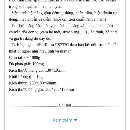
- Bộ cảm biến áp dụng thiết bị khóa độc đáo đảm bảo bảo vệ cân
trong suốt quá trình vận chuyển.
- Vận hành hệ thống gồm đếm tự động, phần trăm, hiệu chuẩn tự
động, hiệu chuẩn đa điểm, khối cân tiêu chuẩn (mua thêm)
- Đa chức năng đảm bảo vận hành dễ dàng và tin aath bao gồm
chuyển đổi đơn vị (cara hệ mét, auxo vàng, …) , ổn định, bộ nhớ
và giá trị đang đo đầy đủ.
- Tích hợp giao diện đầu ra RS232C đảm bảo kết nối trực tiếp đến
thiết bị ngoài như máy tính và máy in.
Chịu tải: 0~ 1000g
Độ phân giải: 100mg
Kích thước thang đo: 130*130mm
Khối lượng tịnh:1kg
Kích thước: 250*180*60mm
Kích thước đóng gói: 365*265*170mm
Chi tiết
Xem thêm