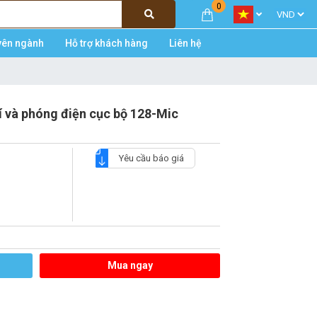
0
yên ngành
Hỗ trợ khách hàng
Liên hệ
hí và phóng điện cục bộ 128-Mic
Yêu cầu báo giá
Mua ngay