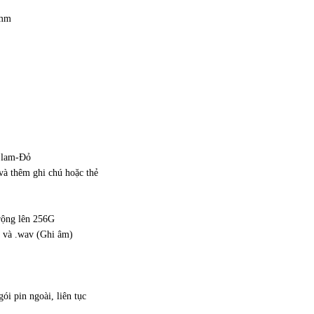
4mm
 lam-Đỏ
và thêm ghi chú hoặc thẻ
rộng lên 256G
) và .wav (Ghi âm)
 pin ngoài, liên tục