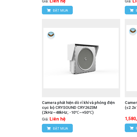
Liên hệ
L
Giá:
Giá:
ĐẶT MUA
Camera phát hiện dò rỉ khí và phóng điện
Camera
cục bộ CRYSOUND CRY2623M
(≤2.2
(2kHz~48kHz; -10℃~+50℃)
Liên hệ
1,580
Giá:
ĐẶT MUA