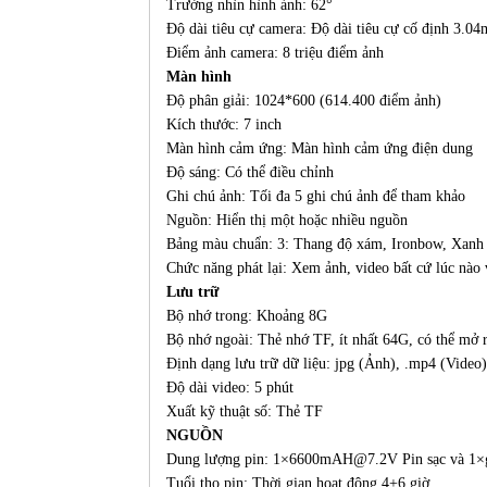
Trường nhìn hình ảnh: 62°
Độ dài tiêu cự camera: Độ dài tiêu cự cố định 3.0
Điểm ảnh camera: 8 triệu điểm ảnh
Màn hình
Độ phân giải: 1024*600 (614.400 điểm ảnh)
Kích thước: 7 inch
Màn hình cảm ứng: Màn hình cảm ứng điện dung
Độ sáng: Có thể điều chỉnh
Ghi chú ảnh: Tối đa 5 ghi chú ảnh để tham khảo
Nguồn: Hiển thị một hoặc nhiều nguồn
Bảng màu chuẩn: 3: Thang độ xám, Ironbow, Xanh
Chức năng phát lại: Xem ảnh, video bất cứ lúc nào 
Lưu trữ
Bộ nhớ trong: Khoảng 8G
Bộ nhớ ngoài: Thẻ nhớ TF, ít nhất 64G, có thể mở 
Định dạng lưu trữ dữ liệu: jpg (Ảnh), .mp4 (Video
Độ dài video: 5 phút
Xuất kỹ thuật số: Thẻ TF
NGUỒN
Dung lượng pin: 1×6600mAH@7.2V Pin sạc và 1×gói
Tuổi thọ pin: Thời gian hoạt động 4+6 giờ