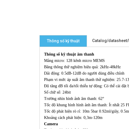
Catalog/datasheet
Thông số kỹ thuật
Thông số kỹ thuật âm thanh
Mảng micro: 128 kênh micro MEMS
Băng thông thử nghiệm hiệu quả: 2kHz-48kHz
Dải động: 0.5dB-12dB do người dùng điều chỉnh
Phạm vi mức áp suất âm thanh thử nghiệm: 25.7-
Độ tăng dB tối đa/tối thiểu tự động: Có thể cài đặ
Số chữ số: 24bit
Trường nhìn hình ảnh âm thanh: 62°
Tốc độ khung hình hình ảnh âm thanh: Ít nhất 25 
Tốc độ phát hiện rò rỉ: 10m 5bar 0.92ml/giây, 0.5
Khoảng cách phát hiện: 0,3m-120m
Camera