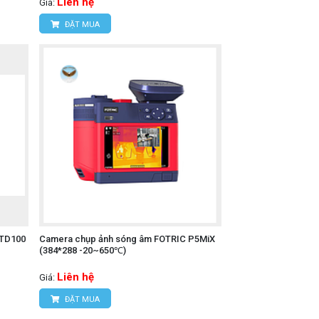
Liên hệ
Giá:
ĐẶT MUA
 TD100
Camera chụp ảnh sóng âm FOTRIC P5MiX
(384*288 -20~650℃)
Liên hệ
Giá:
ĐẶT MUA