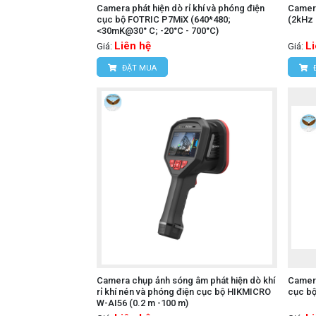
Camera phát hiện dò rỉ khí và phóng điện
Camer
cục bộ FOTRIC P7MiX (640*480;
(2kHz 
<30mK@30° C; -20°C - 700°C)
Liên hệ
L
Giá:
Giá:
ĐẶT MUA
Camera chụp ảnh sóng âm phát hiện dò khí
Camera
rỉ khí nén và phóng điện cục bộ HIKMICRO
cục b
W-AI56 (0.2 m -100 m)