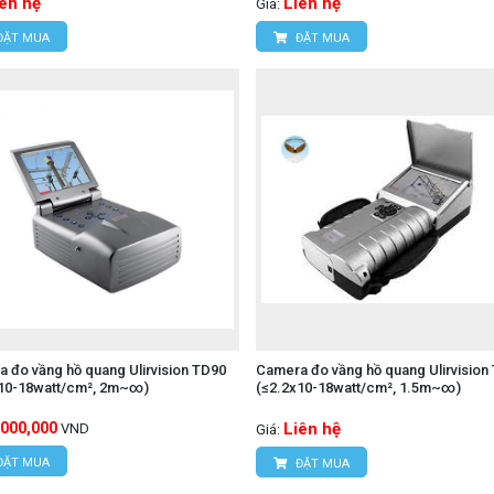
iên hệ
Liên hệ
Giá:
ĐẶT MUA
ĐẶT MUA
 đo vầng hồ quang Ulirvision TD90
Camera đo vầng hồ quang Ulirvision
x10-18watt/cm², 2m~∞)
(≤2.2x10-18watt/cm², 1.5m~∞)
,000,000
Liên hệ
VND
Giá:
ĐẶT MUA
ĐẶT MUA