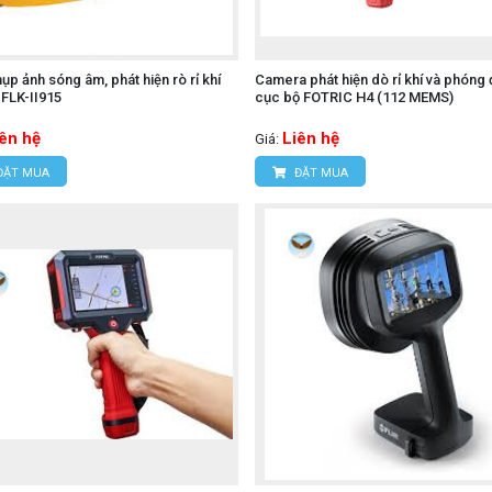
ụp ảnh sóng âm, phát hiện rò rỉ khí
Camera phát hiện dò rỉ khí và phóng 
FLK-II915
cục bộ FOTRIC H4 (112 MEMS)
iên hệ
Liên hệ
Giá:
ĐẶT MUA
ĐẶT MUA