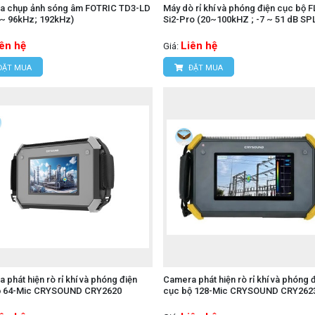
a chụp ảnh sóng âm FOTRIC TD3-LD
Máy dò rỉ khí và phóng điện cục bộ F
~ 96kHz; 192kHz)
Si2-Pro (20~100kHZ ; -7 ~ 51 dB SP
iên hệ
Liên hệ
Giá:
ĐẶT MUA
ĐẶT MUA
 phát hiện rò rỉ khí và phóng điện
Camera phát hiện rò rỉ khí và phóng 
ộ 64-Mic CRYSOUND CRY2620
cục bộ 128-Mic CRYSOUND CRY262