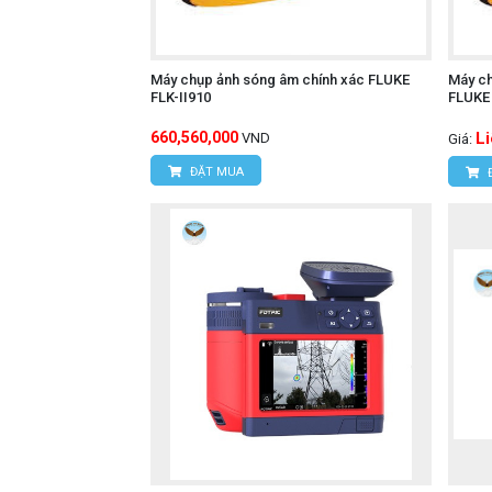
Máy chụp ảnh sóng âm chính xác FLUKE
Máy ch
FLK-II910
FLUKE 
660,560,000
L
VND
Giá:
ĐẶT MUA