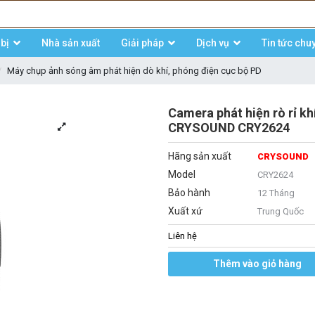
bị
Nhà sản xuất
Giải pháp
Dịch vụ
Tin tức chu
Máy chụp ảnh sóng âm phát hiện dò khí, phóng điện cục bộ PD
Camera phát hiện rò rỉ k
CRYSOUND CRY2624
Hãng sản xuất
CRYSOUND
Model
CRY2624
Bảo hành
12 Tháng
Xuất xứ
Trung Quốc
Liên hệ
Thêm vào giỏ hàng