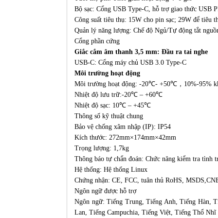
Bộ sạc: Cổng USB Type-C, hỗ trợ giao thức USB 
Công suất tiêu thụ: 15W cho pin sạc; 29W để tiêu th
Quản lý năng lượng: Chế độ Ngủ/Tự động tắt nguồ
Cổng phần cứng
Giắc cắm âm thanh 3,5 mm: Đầu ra tai nghe
USB-C: Cổng máy chủ USB 3.0 Type-C
Môi trường hoạt động
Môi trường hoạt động: -20℃- +50℃，10%-95% kh
Nhiệt độ lưu trữ:-20℃ – +60℃
Nhiệt độ sạc: 10℃ – +45℃
Thông số kỹ thuật chung
Bảo vệ chống xâm nhập (IP): IP54
Kích thước: 272mm×174mm×42mm
Trọng lượng: 1,7kg
Thông báo tự chẩn đoán: Chức năng kiểm tra tình 
Hệ thống: Hệ thống Linux
Chứng nhận: CE, FCC, tuân thủ RoHS, MSDS,C
Ngôn ngữ được hỗ trợ
Ngôn ngữ: Tiếng Trung, Tiếng Anh, Tiếng Hàn, T
Lan, Tiếng Campuchia, Tiếng Việt, Tiếng Thổ Nhĩ