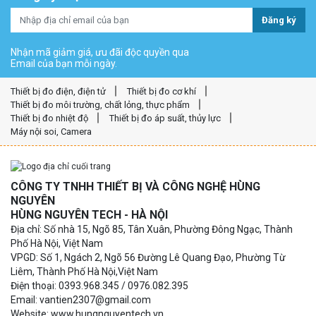
Đăng ký
Nhận mã giảm giá, ưu đãi độc quyền qua
Email của bạn mỗi ngày.
Thiết bị đo điện, điện tử
Thiết bị đo cơ khí
Thiết bị đo môi trường, chất lỏng, thực phẩm
Thiết bị đo nhiệt độ
Thiết bị đo áp suất, thủy lực
Máy nội soi, Camera
CÔNG TY TNHH THIẾT BỊ VÀ CÔNG NGHỆ HÙNG
NGUYÊN
HÙNG NGUYÊN TECH - HÀ NỘI
Địa chỉ: Số nhà 15, Ngõ 85, Tân Xuân, Phường Đông Ngạc, Thành
Phố Hà Nội, Việt Nam
VPGD: Số 1, Ngách 2, Ngõ 56 Đường Lê Quang Đạo, Phường Từ
Liêm, Thành Phố Hà Nội,Việt Nam
Điện thoại: 0393.968.345 / 0976.082.395
Email: vantien2307@gmail.com
Website: www.hungnguyentech.vn