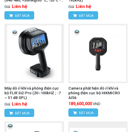
(640*480; <30mK@30° C; -20°C -
192kHz)
700°C)
Liên hệ
Liên hệ
Giá:
Giá:
ĐẶT MUA
ĐẶT MUA
Máy dò rỉ khí và phóng điện cục
Camera phát hiện dò rỉ khí và
bộ FLIR Si2-Pro (20~100kHZ ; -7
phóng điện cục bộ HIKMICRO
~ 51 dB SPL)
AI56
Liên hệ
189,600,000
VND
Giá:
ĐẶT MUA
ĐẶT MUA