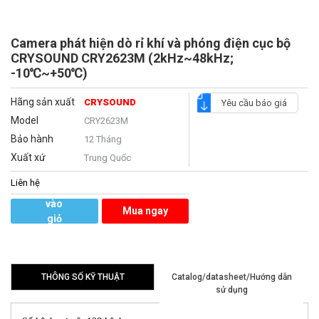
Camera phát hiện dò rỉ khí và phóng điện cục bộ
CRYSOUND CRY2623M (2kHz~48kHz;
-10℃~+50℃)
Hãng sản xuất
CRYSOUND
Yêu cầu báo giá
Model
CRY2623M
Bảo hành
12 Tháng
Xuất xứ
Trung Quốc
Liên hệ
Thêm
vào
Mua ngay
giỏ
hàng
THÔNG SỐ KỸ THUẬT
Catalog/datasheet/Hướng dẫn
sử dụng