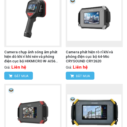
Camera chụp ảnh sóng âm phát
Camera phát hiện rò rỉ khí và
hiện dò khí rỉ khí nén và phóng
phóng điện cục bộ 64-Mic
điện cục bộ HIKMICRO W-AI56
CRYSOUND CRY2620
(0.2 m -100 m)
Liên hệ
Liên hệ
Giá:
Giá:
ĐẶT MUA
ĐẶT MUA