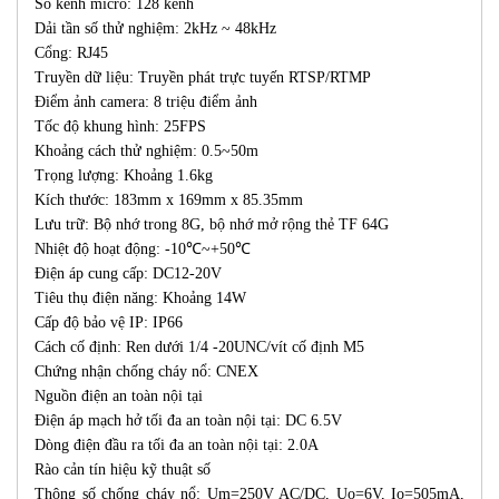
Số kênh micrô: 128 kênh
Dải tần số thử nghiệm: 2kHz ~ 48kHz
Cổng: RJ45
Truyền dữ liệu: Truyền phát trực tuyến RTSP/RTMP
Điểm ảnh camera: 8 triệu điểm ảnh
Tốc độ khung hình: 25FPS
Khoảng cách thử nghiệm: 0.5~50m
Trọng lượng: Khoảng 1.6kg
Kích thước: 183mm x 169mm x 85.35mm
Lưu trữ: Bộ nhớ trong 8G, bộ nhớ mở rộng thẻ TF 64G
Nhiệt độ hoạt động: -10℃~+50℃
Điện áp cung cấp: DC12-20V
Tiêu thụ điện năng: Khoảng 14W
Cấp độ bảo vệ IP: IP66
Cách cố định: Ren dưới 1/4 -20UNC/vít cố định M5
Chứng nhận chống cháy nổ: CNEX
Nguồn điện an toàn nội tại
Điện áp mạch hở tối đa an toàn nội tại: DC 6.5V
Dòng điện đầu ra tối đa an toàn nội tại: 2.0A
Rào cản tín hiệu kỹ thuật số
Thông số chống cháy nổ: Um=250V AC/DC, Uo=6V, Io=505mA,