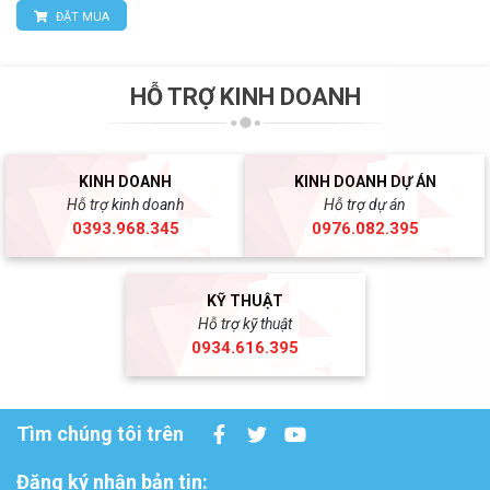
ĐẶT MUA
HỖ TRỢ KINH DOANH
KINH DOANH
KINH DOANH DỰ ÁN
Hỗ trợ kinh doanh
Hỗ trợ dự án
0393.968.345
0976.082.395
KỸ THUẬT
Hỗ trợ kỹ thuật
0934.616.395
Tìm chúng tôi trên
Đăng ký nhận bản tin: