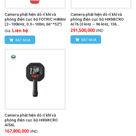
Camera phát hiện dò rỉ khí và
Camera phát hiện dò rỉ khí và
phóng điện cục bộ FOTRIC H4Mini
phóng điện cục bộ HIKMICRO
(2~100kHz, 0.3~100m, 66° *52°)
AI76 (0 kHz ~ 96 kHz, 136
Microphones)
Liên hệ
291,500,000
VND
Giá:
ĐẶT MUA
ĐẶT MUA
Camera phát hiện dò rỉ khí và
phóng điện cục bộ HIKMICRO
AI56L
167,800,000
VND