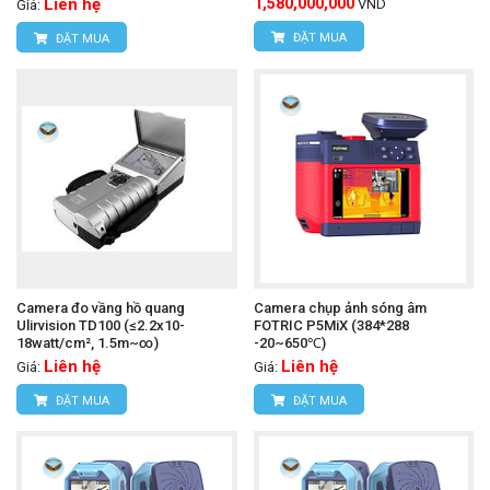
Liên hệ
1,580,000,000
VND
Giá:
ĐẶT MUA
ĐẶT MUA
Camera đo vầng hồ quang
Camera chụp ảnh sóng âm
Ulirvision TD100 (≤2.2x10-
FOTRIC P5MiX (384*288
18watt/cm², 1.5m~∞)
-20~650℃)
Liên hệ
Liên hệ
Giá:
Giá:
ĐẶT MUA
ĐẶT MUA