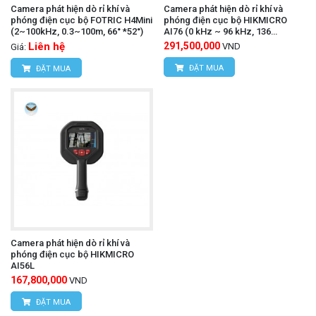
Camera phát hiện dò rỉ khí và
Camera phát hiện dò rỉ khí và
phóng điện cục bộ FOTRIC H4Mini
phóng điện cục bộ HIKMICRO
(2~100kHz, 0.3~100m, 66° *52°)
AI76 (0 kHz ~ 96 kHz, 136
Microphones)
Liên hệ
291,500,000
VND
Giá:
ĐẶT MUA
ĐẶT MUA
Camera phát hiện dò rỉ khí và
phóng điện cục bộ HIKMICRO
AI56L
167,800,000
VND
ĐẶT MUA