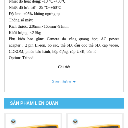
Nhiệt độ hoạt động: -10 ℃~+50℃
Nhiệt độ lưu trữ: -25 ℃~+60℃
Độ ẩm: ≤95% không ngưng tụ
Thông số máy:
Kích thước: 238mm×165mm×91mm
Khối lượng: ≤2.5kg
Phụ kiện bao gồm: Camera đo vầng quang học, AC power
adapter，2 pin Li-ion, bộ sạc, thẻ SD, đầu đọc thẻ SD, cáp video,
CDROM, phiếu bảo hành, hộp đựng, cáp USB, bản lề
Option: Tripod
Chi tiết
Xem thêm
SẢN PHẨM LIÊN QUAN