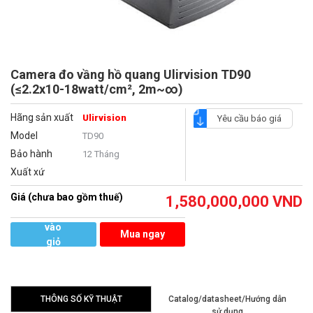
Camera đo vầng hồ quang Ulirvision TD90
(≤2.2x10-18watt/cm², 2m~∞)
Hãng sản xuất
Ulirvision
Yêu cầu báo giá
Model
TD90
Bảo hành
12 Tháng
Xuất xứ
Giá (chưa bao gồm thuế)
1,580,000,000
VND
Thêm
vào
Mua ngay
giỏ
hàng
THÔNG SỐ KỸ THUẬT
Catalog/datasheet/Hướng dẫn
sử dụng