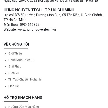
Ngày cấp: 26/07/2022 Nơi cấp Sở kế hoạch và đầu tư TP Hà Nội
HÙNG NGUYÊN TECH - TP HỒ CHÍ MINH
Địa chỉ: D7/6B Đường Dương Đình Cúc, Xã Tân Kiên, H. Bình Chánh,
TP Hồ Chí Minh
Điện thoại: 0934616395
Website: www.hungnguyentech.vn
VỀ CHÚNG TÔI
Giới Thiệu
Danh Mục Thiết Bị
Giải Pháp
Dịch Vụ
Tin Tức Chuyên Nghành
Liên Hệ
HỖ TRỢ KHÁCH HÀNG
Hướng Dẫn Mua Hàng