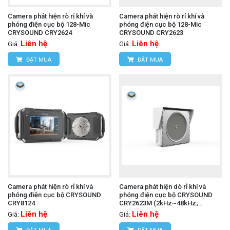
Camera phát hiện rò rỉ khí và
Camera phát hiện rò rỉ khí và
phóng điện cục bộ 128-Mic
phóng điện cục bộ 128-Mic
CRYSOUND CRY2624
CRYSOUND CRY2623
Liên hệ
Liên hệ
Giá:
Giá:
ĐẶT MUA
ĐẶT MUA
Camera phát hiện rò rỉ khí và
Camera phát hiện dò rỉ khí và
phóng điện cục bộ CRYSOUND
phóng điện cục bộ CRYSOUND
CRY8124
CRY2623M (2kHz~48kHz;
-10℃~+50℃)
Liên hệ
Liên hệ
Giá:
Giá: