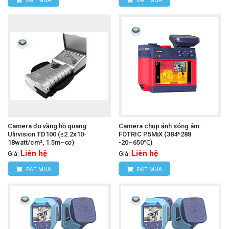
ĐẶT MUA
ĐẶT MUA
Camera đo vầng hồ quang
Camera chụp ảnh sóng âm
Ulirvision TD100 (≤2.2x10-
FOTRIC P5MiX (384*288
18watt/cm², 1.5m~∞)
-20~650℃)
Liên hệ
Liên hệ
Giá:
Giá:
ĐẶT MUA
ĐẶT MUA