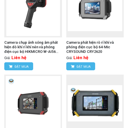
Camera chụp ảnh sóng âm phát
Camera phát hiện rò rỉ khí và
hiện dò khí rỉ khí nén và phóng
phóng điện cục bộ 64-Mic
điện cục bộ HIKMICRO W-AI56
CRYSOUND CRY2620
(0.2 m -100 m)
Liên hệ
Liên hệ
Giá:
Giá:
ĐẶT MUA
ĐẶT MUA