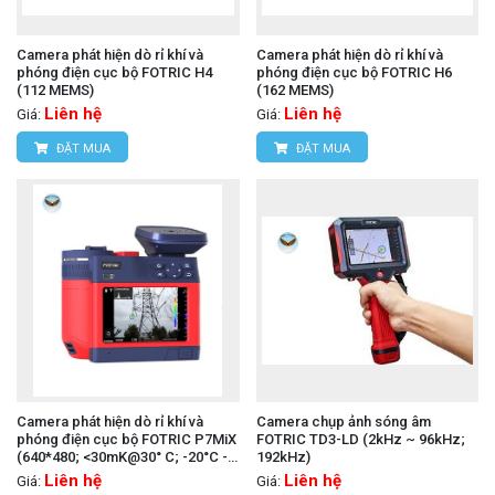
Camera phát hiện dò rỉ khí và
Camera phát hiện dò rỉ khí và
phóng điện cục bộ FOTRIC H4
phóng điện cục bộ FOTRIC H6
(112 MEMS)
(162 MEMS)
Liên hệ
Liên hệ
Giá:
Giá:
ĐẶT MUA
ĐẶT MUA
Camera phát hiện dò rỉ khí và
Camera chụp ảnh sóng âm
phóng điện cục bộ FOTRIC P7MiX
FOTRIC TD3-LD (2kHz ~ 96kHz;
(640*480; <30mK@30° C; -20°C -
192kHz)
700°C)
Liên hệ
Liên hệ
Giá:
Giá: