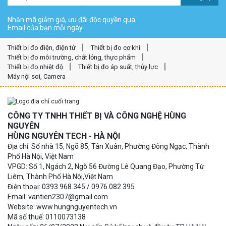
Nhận mã giảm giá, ưu đãi độc quyền qua
Email của bạn mỗi ngày.
Thiết bị đo điện, điện tử
Thiết bị đo cơ khí
Thiết bị đo môi trường, chất lỏng, thực phẩm
Thiết bị đo nhiệt độ
Thiết bị đo áp suất, thủy lực
Máy nội soi, Camera
CÔNG TY TNHH THIẾT BỊ VÀ CÔNG NGHỆ HÙNG
NGUYÊN
HÙNG NGUYÊN TECH - HÀ NỘI
Địa chỉ: Số nhà 15, Ngõ 85, Tân Xuân, Phường Đông Ngạc, Thành
Phố Hà Nội, Việt Nam
VPGD: Số 1, Ngách 2, Ngõ 56 Đường Lê Quang Đạo, Phường Từ
Liêm, Thành Phố Hà Nội,Việt Nam
Điện thoại: 0393.968.345 / 0976.082.395
Email: vantien2307@gmail.com
Website: www.hungnguyentech.vn
Mã số thuế: 0110073138