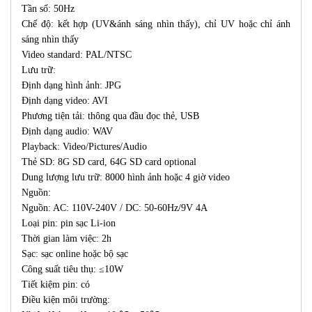
Tần số: 50Hz
Chế độ: kết hợp (UV&ánh sáng nhìn thấy), chỉ UV hoặc chỉ ánh
sáng nhìn thấy
Video standard: PAL/NTSC
Lưu trữ:
Định dạng hình ảnh: JPG
Định dạng video: AVI
Phương tiện tải: thông qua đầu đọc thẻ, USB
Định dạng audio: WAV
Playback: Video/Pictures/Audio
Thẻ SD: 8G SD card, 64G SD card optional
Dung lượng lưu trữ: 8000 hình ảnh hoặc 4 giờ video
Nguồn:
Nguồn: AC: 110V-240V / DC: 50-60Hz/9V 4A
Loại pin: pin sạc Li-ion
Thời gian làm việc: 2h
Sạc: sạc online hoặc bộ sạc
Công suất tiêu thụ: ≤10W
Tiết kiệm pin: có
Điều kiện môi trường: