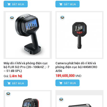
ĐẶT MUA
ĐẶT MUA
Máy dò rỉ khí và phóng điện cục
Camera phát hiện dò rỉ khí và
bộ FLIR Si2-Pro (20~100kHZ ; -7
phóng điện cục bộ HIKMICRO
~ 51 dB SPL)
AI56
Liên hệ
189,600,000
VND
Giá:
ĐẶT MUA
ĐẶT MUA