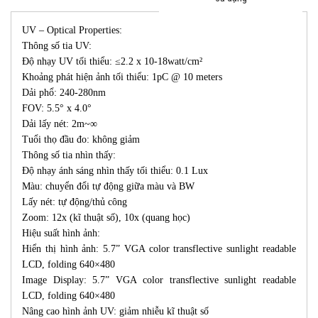
UV – Optical Properties:
Thông số tia UV:
Độ nhạy UV tối thiểu: ≤2.2 x 10-18watt/cm²
Khoảng phát hiện ảnh tối thiểu: 1pC @ 10 meters
Dải phổ: 240-280nm
FOV: 5.5° x 4.0°
Dải lấy nét: 2m~∞
Tuổi thọ đầu đo: không giảm
Thông số tia nhìn thấy:
Độ nhạy ánh sáng nhìn thấy tối thiểu: 0.1 Lux
Màu: chuyển đổi tự động giữa màu và BW
Lấy nét: tự động/thủ công
Zoom: 12x (kĩ thuật số), 10x (quang học)
Hiệu suất hình ảnh:
Hiển thị hình ảnh: 5.7” VGA color transflective sunlight readable
LCD, folding 640×480
Image Display: 5.7” VGA color transflective sunlight readable
LCD, folding 640×480
Nâng cao hình ảnh UV: giảm nhiễu kĩ thuật số