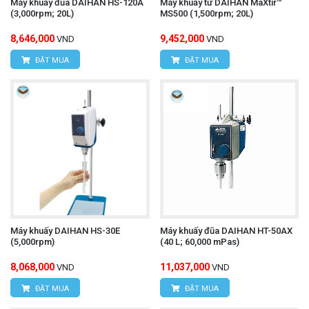
Máy khuấy đũa DAIHAN HS-120A
Máy khuấy từ DAIHAN MaXtir™
(3,000rpm; 20L)
MS500 (1,500rpm; 20L)
Ampe kìm UNI-T UT208B
Tham khảo thêm:
8,646,000
9,452,000
VND
VND
ĐẶT MUA
ĐẶT MUA
Máy khuấy DAIHAN HS-30E
Máy khuấy đũa DAIHAN HT-50AX
(5,000rpm)
(40 L; 60,000 mPas)
8,068,000
11,037,000
VND
VND
ĐẶT MUA
ĐẶT MUA