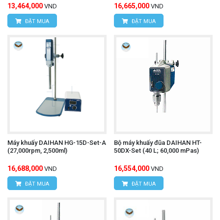
13,464,000
16,665,000
VND
VND
ĐẶT MUA
ĐẶT MUA
Máy khuấy DAIHAN HG-15D-Set-A
Bộ máy khuấy đũa DAIHAN HT-
(27,000rpm, 2,500ml)
50DX-Set (40 L; 60,000 mPas)
16,688,000
16,554,000
VND
VND
ĐẶT MUA
ĐẶT MUA