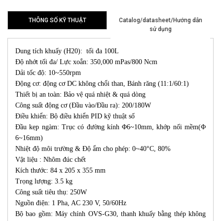
THÔNG SỐ KỸ THUẬT
Catalog/datasheet/Hướng dẫn
sử dụng
Dung tích khuấy (H20): tối đa 100L
Độ nhớt tối đa/ Lực xoắn: 350,000 mPas/800 Ncm
Dải tốc độ: 10~550rpm
Động cơ: động cơ DC không chổi than, Bánh răng (11:1/60:1)
Thiết bị an toàn: Bảo vệ quá nhiệt & quá dòng
Công suất động cơ (Đầu vào/Đầu ra): 200/180W
Điều khiển: Bộ điều khiển PID kỹ thuật số
Đầu kẹp ngàm: Trục có đường kính Φ6~10mm, khớp nối mềm(Φ
6~16mm)
Nhiệt độ môi trường & Độ ẩm cho phép: 0~40°C, 80%
Vật liệu : Nhôm đúc chết
Kích thước: 84 x 205 x 355 mm
Trọng lượng: 3.5 kg
Công suất tiêu thụ: 250W
Nguồn điện: 1 Pha, AC 230 V, 50/60Hz
Bộ bao gồm: Máy chính OVS-G30, thanh khuấy bằng thép không