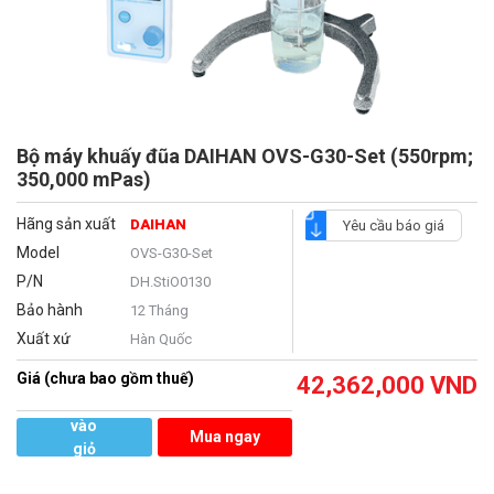
Bộ máy khuấy đũa DAIHAN OVS-G30-Set (550rpm;
350,000 mPas)
Hãng sản xuất
DAIHAN
Yêu cầu báo giá
Model
OVS-G30-Set
P/N
DH.StiO0130
Bảo hành
12 Tháng
Xuất xứ
Hàn Quốc
Giá (chưa bao gồm thuế)
42,362,000
VND
Thêm
vào
Mua ngay
giỏ
hàng