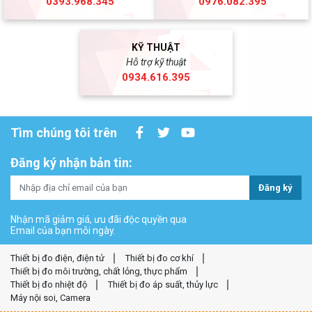
0393.968.345
0976.082.395
KỸ THUẬT
Hỗ trợ kỹ thuật
0934.616.395
Tìm chúng tôi trên
Đăng ký nhận bản tin:
Đăng ký
Nhận mã giảm giá, ưu đãi độc quyền qua
Email của bạn mỗi ngày.
Thiết bị đo điện, điện tử
Thiết bị đo cơ khí
Thiết bị đo môi trường, chất lỏng, thực phẩm
Thiết bị đo nhiệt độ
Thiết bị đo áp suất, thủy lực
Máy nội soi, Camera