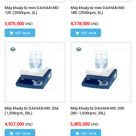
nghiệm chất lượng.
Máy khuấy từ mini DAIHAN MS-
Máy khuấy từ mini DAIHAN MS-
12D (2500rpm, 2L)
18D (2500rpm, 5L)
✔ Trong pilot và sản xuất nhỏ ngành hoá chất, mỹ
3,875,000
4,378,000
VND
VND
phẩm, dược phẩm, thực phẩm.
ĐẶT MUA
ĐẶT MUA
✔ Điều kiện cần ổn định tốc độ và độ lặp lại cao
cho quy trình khuấy.
Bộ DAIHAN OVS-G30-Set là giải pháp khuấy đũa
toàn diện – mạnh mẽ, chính xác và bền bỉ – cho
những công việc khuấy trộn đòi hỏi độ nhớt cao và
thể tích lớn trong các môi trường chuyên nghiệp.
Máy khuấy từ DAIHAN MS-20A
Máy khuấy từ DAIHAN MS-20D
(1,500rpm, 20L)
(80~1,500rpm; 20L)
Với động cơ BLDC, điều khiển PID kỹ thuật số và
4,927,000
5,855,000
VND
VND
bộ phụ kiện đi kèm đầy đủ, đây là lựa chọn lý tưởng
ĐẶT MUA
ĐẶT MUA