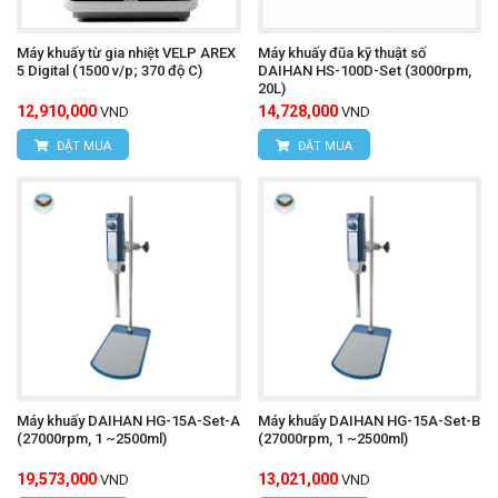
Dải tốc độ 10 – 550 vòng/phút linh hoạt, giúp dễ
Máy khuấy từ gia nhiệt VELP AREX
Máy khuấy đũa kỹ thuật số
dàng điều chỉnh theo quy trình khuấy trộn cần thiết.
5 Digital (1500 v/p; 370 độ C)
DAIHAN HS-100D-Set (3000rpm,
20L)
12,910,000
14,728,000
VND
VND
Động cơ BLDC chất lượng cao
ĐẶT MUA
ĐẶT MUA
Động cơ DC không chổi than (Brushless DC) với
thiết kế bánh răng hành tinh giúp tăng mô-men
xoắn và ổn định tốc độ.
Mô-men xoắn tối đa ~800 N·cm, đảm bảo khả
năng khuấy tải nặng mà không bị quá tải.
Máy khuấy DAIHAN HG-15A-Set-A
Máy khuấy DAIHAN HG-15A-Set-B
Điều khiển kỹ thuật số chính xác
(27000rpm, 1 ~2500ml)
(27000rpm, 1 ~2500ml)
Bộ điều khiển PID kỹ thuật số giúp duy trì tốc độ
19,573,000
13,021,000
VND
VND