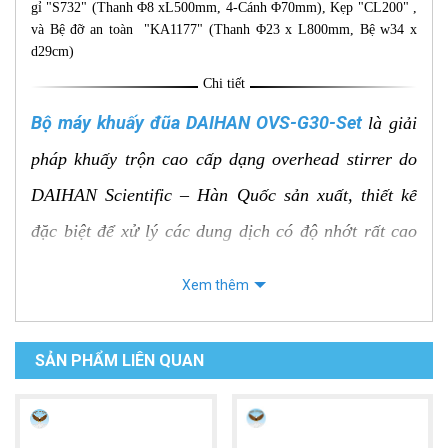
gỉ "S732" (Thanh Φ8 xL500mm, 4-Cánh Φ70mm), Kẹp "CL200" ,
và Bệ đỡ an toàn "KA1177" (Thanh Φ23 x L800mm, Bệ w34 x
d29cm)
Chi tiết
Bộ máy khuấy đũa DAIHAN OVS-G30-Set
là giải
pháp khuấy trộn cao cấp dạng overhead stirrer do
DAIHAN Scientific – Hàn Quốc sản xuất, thiết kế
đặc biệt để xử lý các dung dịch có độ nhớt rất cao
và thể tích lớn lên tới 100 L. Đây là lựa chọn hoàn
Xem thêm
chỉnh cho các ứng dụng phòng thí nghiệm, nghiên
cứu phát triển và sản xuất pilot trong ngành hoá
SẢN PHẨM LIÊN QUAN
chất, dược phẩm, mỹ phẩm, thực phẩm và nhiều lĩnh
vực công nghiệp khác.