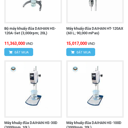
Bộ máy khuấy đũa DAIHAN HS-
Máy khuấy đũa DAIHAN HT-120AX
120A-Set (3,000rpm; 20L)
(60 L; 90,000 mPas)
11,363,000
15,017,000
VND
VND
ĐẶT MUA
ĐẶT MUA
Máy khuấy đũa DAIHAN HS-30D
Máy khuấy đũa DAIHAN HS-100D
(3000rpm, 10L)
(3000rpm, 20L)