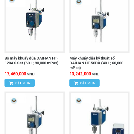
Bộ máy khuấy đũa DAIHAN HT-
Máy khuấy đũa kỹ thuật số
120AX-Set (60 L; 90,000 mPas)
DAIHAN HT-50DX (40 L; 60,000
mPas)
17,460,000
13,242,000
VND
VND
ĐẶT MUA
ĐẶT MUA