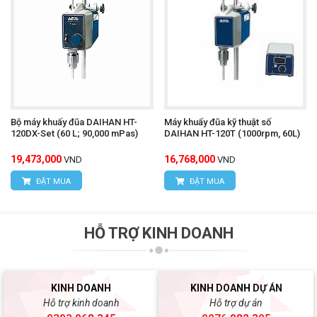
Bộ máy khuấy đũa DAIHAN HT-
Máy khuấy đũa kỹ thuật số
120DX-Set (60 L; 90,000 mPas)
DAIHAN HT-120T (1000rpm, 60L)
19,473,000
16,768,000
VND
VND
ĐẶT MUA
ĐẶT MUA
HỖ TRỢ KINH DOANH
KINH DOANH
KINH DOANH DỰ ÁN
Hỗ trợ kinh doanh
Hỗ trợ dự án