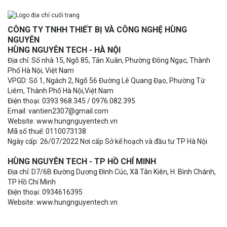
CÔNG TY TNHH THIẾT BỊ VÀ CÔNG NGHỆ HÙNG
NGUYÊN
HÙNG NGUYÊN TECH - HÀ NỘI
Địa chỉ: Số nhà 15, Ngõ 85, Tân Xuân, Phường Đông Ngạc, Thành
Phố Hà Nội, Việt Nam
VPGD: Số 1, Ngách 2, Ngõ 56 Đường Lê Quang Đạo, Phường Từ
Liêm, Thành Phố Hà Nội,Việt Nam
Điện thoại: 0393.968.345 / 0976.082.395
Email: vantien2307@gmail.com
Website: www.hungnguyentech.vn
Mã số thuế: 0110073138
Ngày cấp: 26/07/2022 Nơi cấp Sở kế hoạch và đầu tư TP Hà Nội
HÙNG NGUYÊN TECH - TP HỒ CHÍ MINH
Địa chỉ: D7/6B Đường Dương Đình Cúc, Xã Tân Kiên, H. Bình Chánh,
TP Hồ Chí Minh
Điện thoại: 0934616395
Website: www.hungnguyentech.vn