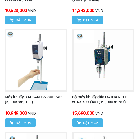
10,523,000
11,343,000
VND
VND
ĐẶT MUA
ĐẶT MUA
Máy khuấy DAIHAN HS-30E-Set
Bộ máy khuấy đũa DAIHAN HT-
(5,000rpm, 10L)
50AX-Set (40 L; 60,000 mPas)
10,949,000
15,690,000
VND
VND
ĐẶT MUA
ĐẶT MUA