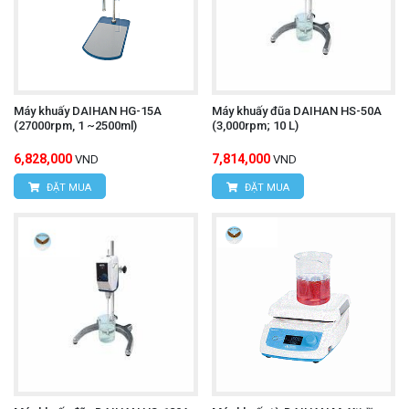
VPDG:
Số 20D, ngõ 16/28 Đỗ Xuân Hợp, P.Mỹ
Đình 1, Q.Nam Từ Liêm, TP.Hà Nội
Hotline: 0393.968.345 / 0976.082.395
Máy khuấy DAIHAN HG-15A
Máy khuấy đũa DAIHAN HS-50A
Email:
vantien2307@gmail.com
(27000rpm, 1 ~2500ml)
(3,000rpm; 10 L)
Website:
www.hungnguyentech.vn
6,828,000
7,814,000
VND
VND
ĐẶT MUA
ĐẶT MUA
HÙNG NGUYÊN TECH - TP HỒ CHÍ MINH
Địa chỉ:
D7/6B đường Dương Đình Cúc, Xã Tân
Kiên, Huyện Bình Chánh, Tp.Hồ Chí Minh.
Hotline: 0934.616.395
Email:
vantien2307@gmail.com
Website:
www.hungnguyentech.vn