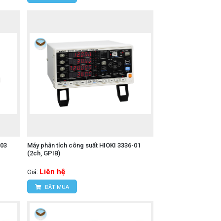
-03
Máy phân tích công suất HIOKI 3336-01
(2ch, GPIB)
Liên hệ
Giá:
ĐẶT MUA