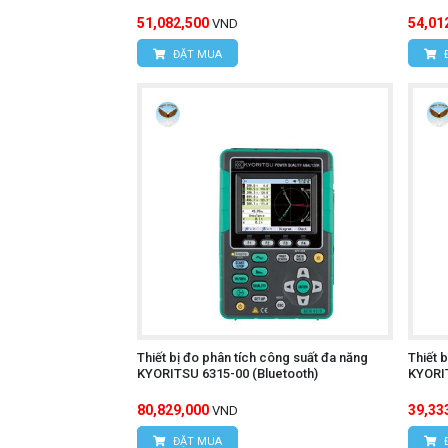
51,082,500
54,01
VND
ĐẶT MUA
Thiết bị đo phân tích công suất đa năng
Thiết 
KYORITSU 6315-00 (Bluetooth)
KYORI
80,829,000
39,33
VND
ĐẶT MUA