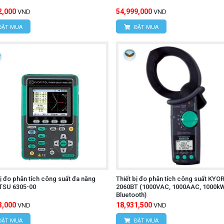
2,000
54,999,000
VND
VND
ĐẶT MUA
ĐẶT MUA
bị đo phân tích công suất đa năng
Thiết bị đo phân tích công suất KYO
TSU 6305-00
2060BT (1000VAC, 1000AAC, 1000kW
Bluetooth)
3,000
18,931,500
VND
VND
ĐẶT MUA
ĐẶT MUA