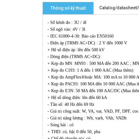
Catalog/datasheet
Thông số kỹ thuật
- Số kênh đo : 3U / 4I
- Số ngõ vào: 4V / 3I
- IEC 61000-4-30: Báo cáo EN50160
- Điện áp (TRMS AC+DC) : 2 V đến 1000 V
+ Hệ số điện áp: lên đến 500 kV
- Dòng điện (TRMS AC+DC):
+ Kẹp đo MN: MN93 : 500 MA đến 200 AAC ; MN
+ Kẹp đo C193: 1 A đến 1 000 AAC (Mua thêm)
+ Kẹp đo AmpFlex®hoặc MA: 100 mA to 10 000 
+ Kẹp đo PAC93: 100 MA đến 10 000 AAC (Mua t
+ Kẹp đo E3N: 50 MA đến 100 AAC/DC (Mua thê
+ Hệ số dòng điện: lên đến 60 kA
- Tần số: 40 Hz đến 69 Hz
- Giá trị công suất: W, VA, var, VAD, PF, DPF, cos 
- Giá trị năng lượng : Wh, varh, VAh, VADh
- Sóng hài : có
+ THD: có, bậc 0 đến 50, pha
+ Chế độ chuyên gia: có