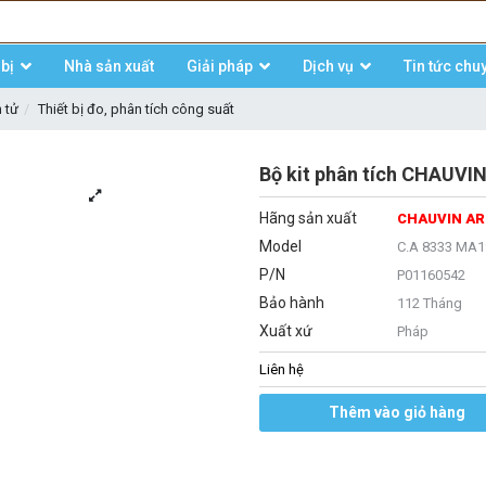
bị
Nhà sản xuất
Giải pháp
Dịch vụ
Tin tức chu
n tử
Thiết bị đo, phân tích công suất
Bộ kit phân tích CHAUV
Hãng sản xuất
CHAUVIN A
Model
C.A 8333 MA1
P/N
P01160542
Bảo hành
112 Tháng
Xuất xứ
Pháp
Liên hệ
Thêm vào giỏ hàng