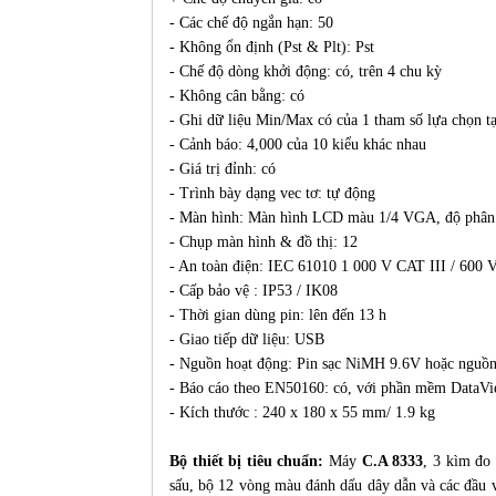
- Các chế độ ngắn hạn: 50
- Không ổn định (Pst & Plt): Pst
- Chế độ dòng khởi động: có, trên 4 chu kỳ
- Không cân bằng: có
- Ghi dữ liệu Min/Max có của 1 tham số lựa chọn tạ
- Cảnh báo: 4,000 của 10 kiểu khác nhau
- Giá trị đỉnh: có
- Trình bày dạng vec tơ: tự động
- Màn hình: Màn hình LCD màu 1/4 VGA, độ phân
- Chụp màn hình & đồ thị: 12
- An toàn điện: IEC 61010 1 000 V CAT III / 600
- Cấp bảo vệ : IP53 / IK08
- Thời gian dùng pin: lên đến 13 h
- Giao tiếp dữ liệu: USB
- Nguồn hoạt động: Pin sạc NiMH 9.6V hoặc nguồn
- Báo cáo theo EN50160: có, với phần mềm DataV
- Kích thước : 240 x 180 x 55 mm/ 1.9 kg
Bộ thiết bị tiêu chuẩn:
Máy
C.A 8333
, 3 kìm đo
sấu, bộ 12 vòng màu đánh dấu dây dẫn và các đầu 