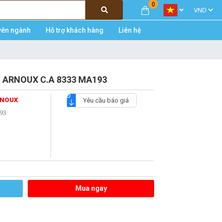
0
yên ngành
Hỗ trợ khách hàng
Liên hệ
IN ARNOUX C.A 8333 MA193
RNOUX
Yêu cầu báo giá
93
Mua ngay