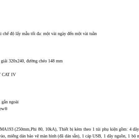
i chế độ lấy mẫu tối đa: một vài ngày đến một vài tuần
 giải 320x240, đường chéo 148 mm
 V CAT IV
 gắn ngoài
iew®
 MA193 (250mm,Phi 80, 10kA), Thiết bị kèm theo 1 túi phụ kiện gồm: 4 dây
vào, miếng dán bảo vệ màn hình (đã dán sẵn), 1 cáp USB, 1 dây nguồn, 1 bộ 