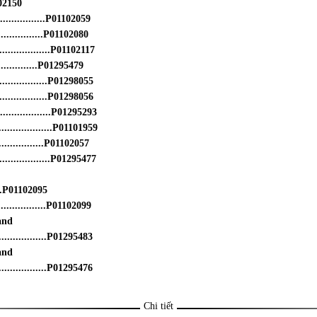
102150
..................P01102059
..................P01102080
...................P01102117
............P01295479
...................P01298055
...................P01298056
...................P01295293
......................P01101959
..............P01102057
..................P01295477
......P01102095
.................P01102099
and
...................P01295483
s and
...................P01295476
Chi tiết