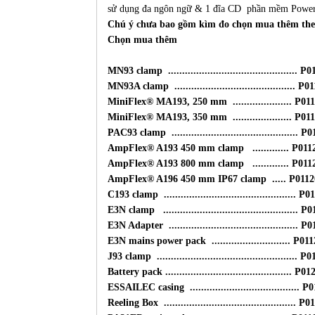
sử dụng đa ngôn ngữ & 1 đĩa CD phần mềm Power 
Chú ý chưa bao gồm kìm đo chọn mua thêm thee
Chọn mua thêm
MN93 clamp ..............................................
MN93A clamp ........................................... 
MiniFlex® MA193, 250 mm ..................... P01
MiniFlex® MA193, 350 mm ..................... P01
PAC93 clamp .............................................
AmpFlex® A193 450 mm clamp ............. P01
AmpFlex® A193 800 mm clamp ............. P01
AmpFlex® A196 450 mm IP67 clamp ..... P0112
C193 clamp ............................................... 
E3N clamp ................................................
E3N Adapter .............................................. 
E3N mains power pack ............................ P01
J93 clamp .................................................. 
Battery pack ............................................. P
ESSAILEC casing ....................................... 
Reeling Box ............................................... 