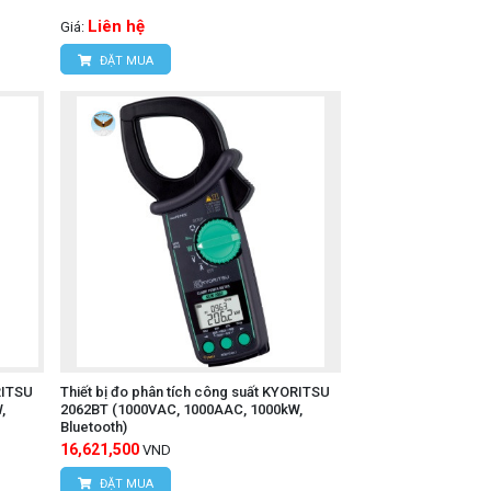
Liên hệ
Giá:
ĐẶT MUA
RITSU
Thiết bị đo phân tích công suất KYORITSU
,
2062BT (1000VAC, 1000AAC, 1000kW,
Bluetooth)
16,621,500
VND
ĐẶT MUA