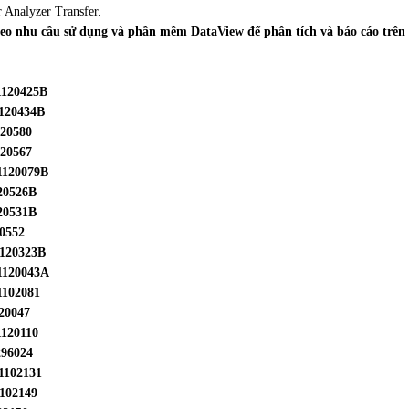
Analyzer Transfer.
o nhu cầu sử dụng và phần mềm DataView để phân tích và báo cáo trên
 P01120425B
P01120434B
120580
120567
 P01120079B
120526B
120531B
0552
P01120323B
 P01120043A
P01102081
120047
P01120110
01296024
P01102131
P01102149