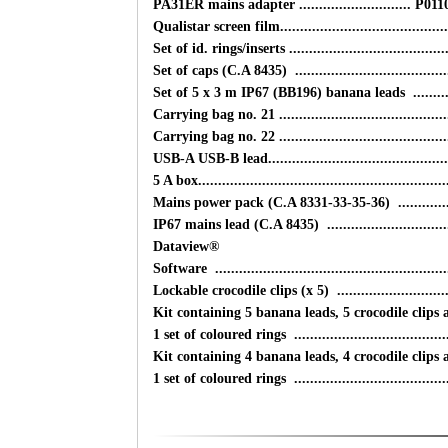
PA31ER mains adapter ............................ P01
Qualistar screen film........................................
Set of id. rings/inserts .....................................
Set of caps (C.A 8435) .....................................
Set of 5 x 3 m IP67 (BB196) banana leads ..........
Carrying bag no. 21 ........................................
Carrying bag no. 22 ........................................
USB-A USB-B lead............................................
5 A box...........................................................
Mains power pack (C.A 8331-33-35-36) ..............
IP67 mains lead (C.A 8435) ..............................
Dataview®
Software .....................................................
Lockable crocodile clips (x 5) ...........................
Kit containing 5 banana leads, 5 crocodile clips 
1 set of coloured rings ....................................
Kit containing 4 banana leads, 4 crocodile clip
1 set of coloured rings ....................................