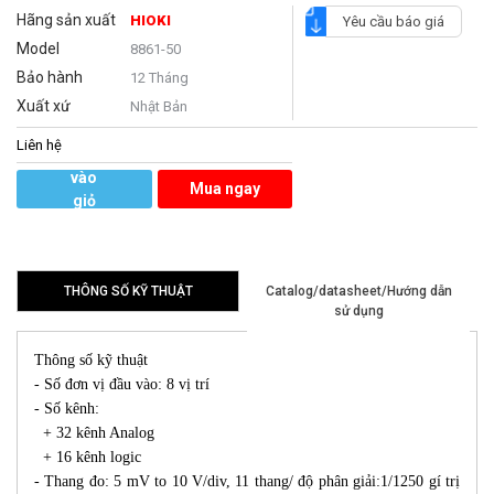
Hãng sản xuất
HIOKI
Yêu cầu báo giá
Model
8861-50
Bảo hành
12 Tháng
Xuất xứ
Nhật Bản
Liên hệ
Thêm
vào
Mua ngay
giỏ
hàng
THÔNG SỐ KỸ THUẬT
Catalog/datasheet/Hướng dẫn
sử dụng
Thông số kỹ thuật
- Số đơn vị đầu vào: 8 vị trí
- Số kênh:
+ 32 kênh Analog
+ 16 kênh logic
- Thang đo: 5 mV to 10 V/div, 11 thang/ độ phân giải:1/1250 gí trị