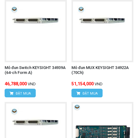
Mô đun Switch KEYSIGHT 34939A
Mô đun MUX KEYSIGHT 34922A
(64-ch Form A)
(70Ch)
46,788,000
51,154,000
VND
VND
ĐẶT MUA
ĐẶT MUA