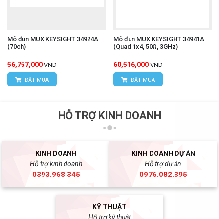
Mô đun MUX KEYSIGHT 34924A
Mô đun MUX KEYSIGHT 34941A
(70ch)
(Quad 1x4, 50Ω, 3GHz)
56,757,000
60,516,000
VND
VND
ĐẶT MUA
ĐẶT MUA
HỖ TRỢ KINH DOANH
KINH DOANH
KINH DOANH DỰ ÁN
Hỗ trợ kinh doanh
Hỗ trợ dự án
0393.968.345
0976.082.395
KỸ THUẬT
Hỗ trợ kỹ thuật