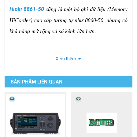
Hioki 8861-50
cũng là một bộ ghi dữ liệu (Memory
HiCorder) cao cấp tương tự như 8860-50, nhưng có
khả năng mở rộng và số kênh lớn hơn.
Các Đặc Điểm & Tính Năng Nổi Bật
Xem thêm
Của HIOKI 8861-50
Bộ ghi dạng sóng tốc độ cao và Bộ ghi dữ liệu đa
SẢN PHẨM LIÊN QUAN
kênh: Kết hợp chức năng của máy hiện sóng và
bộ ghi dữ liệu trong một thiết bị.
Thiết kế mô-đun linh hoạt: Hỗ trợ tối đa 8 mô-
đun đầu vào cho phép đo đồng thời nhiều loại tín
hiệu (điện áp, dòng điện, nhiệt độ, biến dạng,