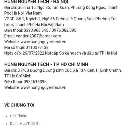
HÙNG NGUYÊN TECH - HÀ NỘI
Địa chỉ: Số nhà 15, Ngõ 85, Tân Xuân, Phường Đông Ngạc, Thành
Phố Hà Nội, Việt Nam
VPGD: Số 1, Ngách 2, Ngõ 56 Đường Lê Quang Đạo, Phường Từ
Liêm, Thành Phố Hà Nội,Việt Nam
Điện thoại: 0393.968.345 / 0976.082.395
Email: vantien2307@gmail.com
Website: www.hungnguyentech.vn
Mã số thuế: 0110073138
Ngày cấp: 26/07/2022 Nơi cấp Sở kế hoạch và đầu tư TP Hà Nội
HÙNG NGUYÊN TECH - TP HỒ CHÍ MINH
Địa chỉ: D7/6B Đường Dương Đình Cúc, Xã Tân Kiên, H. Bình Chánh,
TP Hồ Chí Minh
Điện thoại: 0934616395
Website: www.hungnguyentech.vn
VỀ CHÚNG TÔI
Giới Thiệu
Danh Mục Thiết Bị