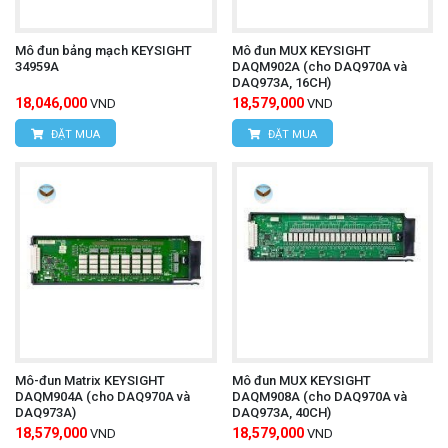
nhà máy sản xuất phức tạp.
Mô đun bảng mạch KEYSIGHT
Mô đun MUX KEYSIGHT
Phân tích chi tiết các hệ thống điện tử công suất
34959A
DAQM902A (cho DAQ970A và
DAQ973A, 16CH)
với nhiều điểm đo đồng bộ.
18,046,000
18,579,000
VND
VND
Các nghiên cứu và phát triển yêu cầu thu thập
ĐẶT MUA
ĐẶT MUA
lượng lớn dữ liệu từ nhiều cảm biến khác nhau.
Hioki 8861-50
Để mua được
chính hãng hãy liên
hệ trực tiếp với chúng tôi:
CÔNG TY TNHH THIẾT BỊ VÀ CÔNG NGHỆ
Mô-đun Matrix KEYSIGHT
Mô đun MUX KEYSIGHT
HÙNG NGUYÊN
DAQM904A (cho DAQ970A và
DAQM908A (cho DAQ970A và
DAQ973A)
DAQ973A, 40CH)
18,579,000
18,579,000
VND
VND