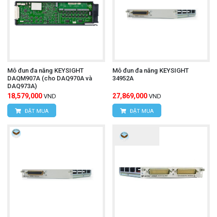
Hotline: 0934.616.395
Email:
vantien2307@gmail.com
Website:
www.hungnguyentech.vn
Mô đun đa năng KEYSIGHT
Mô đun đa năng KEYSIGHT
DAQM907A (cho DAQ970A và
34952A
Ampe kìm đo và tạo dòng
Tham khảo thêm:
DAQ973A)
18,579,000
27,869,000
VND
VND
FLUKE 773
ĐẶT MUA
ĐẶT MUA