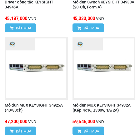
Driver công tắc KEYSIGHT
Mô đun Switch KEYSIGHT 34938A
34945A
(20-Ch, Form A)
45,187,000
45,333,000
VND
VND
ĐẶT MUA
ĐẶT MUA
Mô đun MUX KEYSIGHT 34925A
Mô đun MUX KEYSIGHT 34932A
(40/80ch)
(Kép 4x16, ±300V, 1A/2A)
47,200,000
59,546,000
VND
VND
ĐẶT MUA
ĐẶT MUA