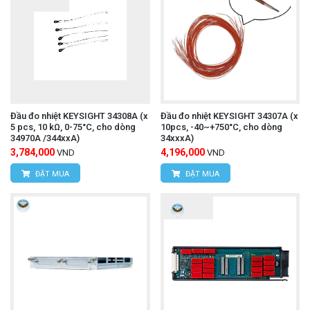
Camera đo nhiệt độ FLUKE
Tìm hiểu thêm:
TIS55+
Đầu đo nhiệt KEYSIGHT 34308A (x
Đầu đo nhiệt KEYSIGHT 34307A (x
Ứng Dụng
5 pcs, 10 kΩ, 0-75°C, cho dòng
10pcs, -40~+750°C, cho dòng
34970A /344xxA)
34xxxA)
3,784,000
Với số lượng kênh lớn hơn và khả năng mở rộng
4,196,000
VND
VND
ĐẶT MUA
ĐẶT MUA
mạnh mẽ, HIOKI 8861-50 đặc biệt phù hợp cho các
ứng dụng yêu cầu giám sát nhiều điểm đo cùng lúc
hoặc các hệ thống phức tạp hơn, ví dụ:
Thử nghiệm và đánh giá trên các hệ thống điện
lớn, động cơ đa pha.
Kiểm tra hiệu suất và khắc phục sự cố trong các