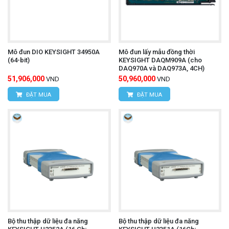
Mô đun DIO KEYSIGHT 34950A
Mô đun lấy mẫu đồng thời
(64-bit)
KEYSIGHT DAQM909A (cho
DAQ970A và DAQ973A, 4CH)
51,906,000
50,960,000
VND
VND
ĐẶT MUA
ĐẶT MUA
Bộ thu thập dữ liệu đa năng
Bộ thu thập dữ liệu đa năng