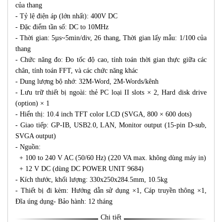
của thang
- Tỷ lệ điện áp (lớn nhất): 400V DC
- Đặc điểm tần số: DC to 10MHz
- Thời gian: 5µs~5min/div, 26 thang, Thời gian lấy mẫu: 1/100 của
thang
- Chức năng đo: Đo tốc độ cao, tính toán thời gian thực giữa các
chân, tính toán FFT, và các chức năng khác
- Dung lượng bộ nhớ: 32M-Word, 2M-Words/kênh
- Lưu trữ thiết bị ngoài: thẻ PC loại II slots × 2, Hard disk drive
(option) × 1
- Hiển thị: 10.4 inch TFT color LCD (SVGA, 800 × 600 dots)
- Giao tiếp: GP-IB, USB2.0, LAN, Monitor output (15-pin D-sub,
SVGA output)
- Nguồn:
+ 100 to 240 V AC (50/60 Hz) (220 VA max. không dùng máy in)
+ 12 V DC (dùng DC POWER UNIT 9684)
- Kích thước, khối lượng: 330x250x284.5mm, 10.5kg
- Thiết bị đi kèm: Hướng dẫn sử dụng ×1, Cáp truyền thông ×1,
Đĩa úng dụng- Bảo hành: 12 tháng
Chi tiết