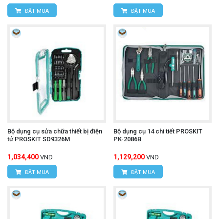
ĐẶT MUA
ĐẶT MUA
Bộ dụng cụ sửa chữa thiết bị điện
Bộ dụng cụ 14 chi tiết PROSKIT
tử PROSKIT SD9326M
PK-2086B
1,034,400
1,129,200
VND
VND
ĐẶT MUA
ĐẶT MUA