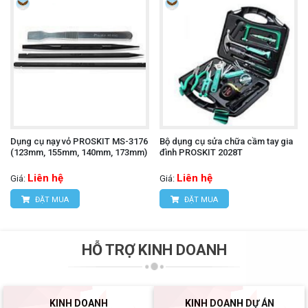
Dụng cụ nạy vỏ PROSKIT MS-3176
Bộ dụng cụ sửa chữa cầm tay gia
(123mm, 155mm, 140mm, 173mm)
đình PROSKIT 2028T
Liên hệ
Liên hệ
Giá:
Giá:
ĐẶT MUA
ĐẶT MUA
HỖ TRỢ KINH DOANH
KINH DOANH
KINH DOANH DỰ ÁN