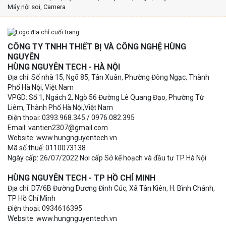
Máy nội soi, Camera
CÔNG TY TNHH THIẾT BỊ VÀ CÔNG NGHỆ HÙNG
NGUYÊN
HÙNG NGUYÊN TECH - HÀ NỘI
Địa chỉ: Số nhà 15, Ngõ 85, Tân Xuân, Phường Đông Ngạc, Thành
Phố Hà Nội, Việt Nam
VPGD: Số 1, Ngách 2, Ngõ 56 Đường Lê Quang Đạo, Phường Từ
Liêm, Thành Phố Hà Nội,Việt Nam
Điện thoại: 0393.968.345 / 0976.082.395
Email: vantien2307@gmail.com
Website: www.hungnguyentech.vn
Mã số thuế: 0110073138
Ngày cấp: 26/07/2022 Nơi cấp Sở kế hoạch và đầu tư TP Hà Nội
HÙNG NGUYÊN TECH - TP HỒ CHÍ MINH
Địa chỉ: D7/6B Đường Dương Đình Cúc, Xã Tân Kiên, H. Bình Chánh,
TP Hồ Chí Minh
Điện thoại: 0934616395
Website: www.hungnguyentech.vn