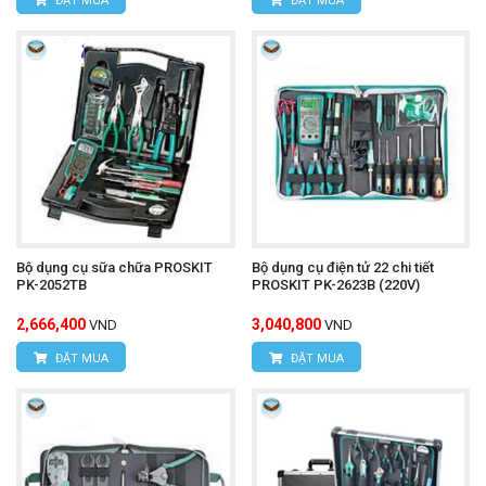
ĐẶT MUA
ĐẶT MUA
Bộ dụng cụ sữa chữa PROSKIT
Bộ dụng cụ điện tử 22 chi tiết
PK-2052TB
PROSKIT PK-2623B (220V)
2,666,400
3,040,800
VND
VND
ĐẶT MUA
ĐẶT MUA