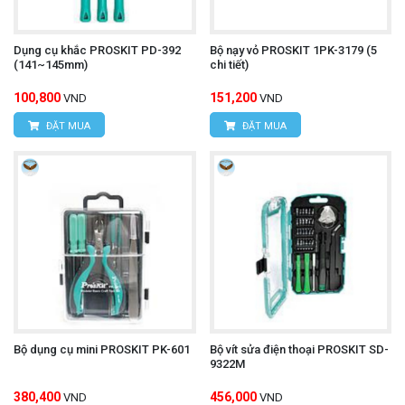
Dụng cụ khắc PROSKIT PD-392
Bộ nạy vỏ PROSKIT 1PK-3179 (5
(141~145mm)
chi tiết)
100,800
151,200
VND
VND
ĐẶT MUA
ĐẶT MUA
Bộ dụng cụ mini PROSKIT PK-601
Bộ vít sửa điện thoại PROSKIT SD-
9322M
380,400
456,000
VND
VND