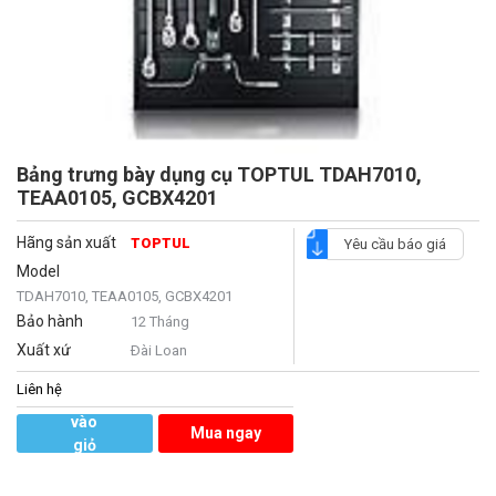
Bảng trưng bày dụng cụ TOPTUL TDAH7010,
TEAA0105, GCBX4201
Hãng sản xuất
TOPTUL
Yêu cầu báo giá
Model
TDAH7010, TEAA0105, GCBX4201
Bảo hành
12 Tháng
Xuất xứ
Ðài Loan
Liên hệ
Thêm
vào
Mua ngay
giỏ
hàng