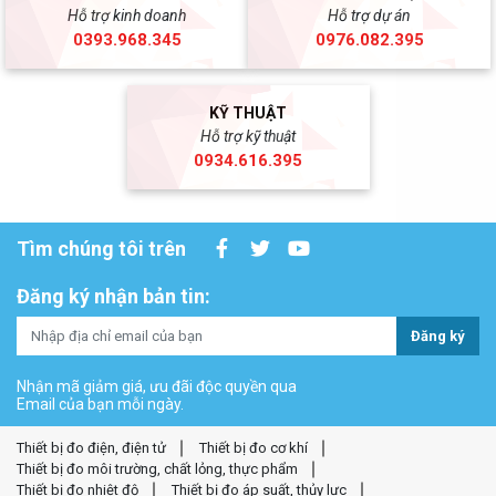
Hỗ trợ kinh doanh
Hỗ trợ dự án
0393.968.345
0976.082.395
KỸ THUẬT
Hỗ trợ kỹ thuật
0934.616.395
Tìm chúng tôi trên
Đăng ký nhận bản tin:
Đăng ký
Nhận mã giảm giá, ưu đãi độc quyền qua
Email của bạn mỗi ngày.
Thiết bị đo điện, điện tử
Thiết bị đo cơ khí
Thiết bị đo môi trường, chất lỏng, thực phẩm
Thiết bị đo nhiệt độ
Thiết bị đo áp suất, thủy lực