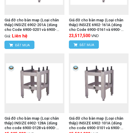
Giá đỡ cho bàn map (Loại chân
Giá đỡ cho bàn map (Loại chân
thấp) INSIZE 6902-201A (dùng
thấp) INSIZE 6902-161A (dùng
cho Code 6900-0201 và 6900-
cho Code 6900-0161 và 6900-
1201)
1161)
Liên hệ
23,517,500
VND
Giá:
ĐẶT MUA
ĐẶT MUA
Giá đỡ cho bàn map (Loại chân
Giá đỡ cho bàn map (Loại chân
thấp) INSIZE 6902-128A (dùng
thấp) INSIZE 6902-101A (dùng
cho code 6900-0128 và 6900-
cho code 6900-0101 và 6900-
1128)
1101)