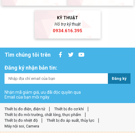
KỸ THUẬT
Hỗ trợ kỹ thuật
0934.616.395
Tìm chúng tôi trên
Đăng ký nhận bản tin:
Đăng ký
Nhận mã giảm giá, ưu đãi độc quyền qua
Email của bạn mỗi ngày.
Thiết bị đo điện, điện tử
Thiết bị đo cơ khí
Thiết bị đo môi trường, chất lỏng, thực phẩm
Thiết bị đo nhiệt độ
Thiết bị đo áp suất, thủy lực
Máy nội soi, Camera