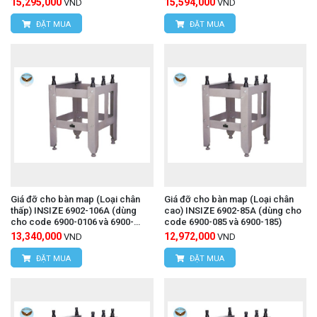
15,295,000
15,594,000
VND
VND
ĐẶT MUA
ĐẶT MUA
Giá đỡ cho bàn map (Loại chân
Giá đỡ cho bàn map (Loại chân
thấp) INSIZE 6902-106A (dùng
cao) INSIZE 6902-85A (dùng cho
cho code 6900-0106 và 6900-
code 6900-085 và 6900-185)
1106)
13,340,000
12,972,000
VND
VND
ĐẶT MUA
ĐẶT MUA