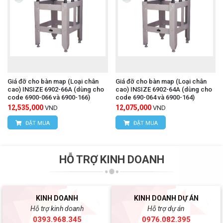
Giá đỡ cho bàn map (Loại chân
Giá đỡ cho bàn map (Loại chân
cao) INSIZE 6902-66A (dùng cho
cao) INSIZE 6902-64A (dùng cho
code 6900-066 và 6900-166)
code 690-064 và 6900-164)
12,535,000
12,075,000
VND
VND
ĐẶT MUA
ĐẶT MUA
HỖ TRỢ KINH DOANH
KINH DOANH
KINH DOANH DỰ ÁN
Hỗ trợ kinh doanh
Hỗ trợ dự án
0393.968.345
0976.082.395