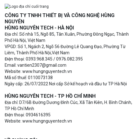
CÔNG TY TNHH THIẾT BỊ VÀ CÔNG NGHỆ HÙNG
NGUYÊN
HÙNG NGUYÊN TECH - HÀ NỘI
Địa chỉ: Số nhà 15, Ngõ 85, Tân Xuân, Phường Đông Ngạc, Thành
Phố Hà Nội, Việt Nam
VPGD: Số 1, Ngách 2, Ngõ 56 Đường Lê Quang Đạo, Phường Từ
Liêm, Thành Phố Hà Nội,Việt Nam
Điện thoại: 0393.968.345 / 0976.082.395
Email: vantien2307@gmail.com
Website: www.hungnguyentech.vn
Mã số thuế: 0110073138
Ngày cấp: 26/07/2022 Nơi cấp Sở kế hoạch và đầu tư TP Hà Nội
HÙNG NGUYÊN TECH - TP HỒ CHÍ MINH
Địa chỉ: D7/6B Đường Dương Đình Cúc, Xã Tân Kiên, H. Bình Chánh,
TP Hồ Chí Minh
Điện thoại: 0934616395
Website: www.hungnguyentech.vn