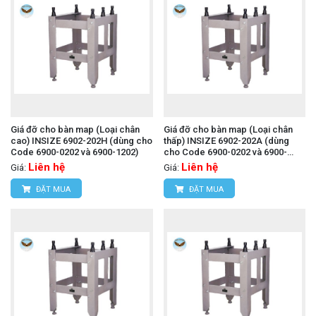
Giá đỡ cho bàn map (Loại chân
Giá đỡ cho bàn map (Loại chân
cao) INSIZE 6902-202H (dùng cho
thấp) INSIZE 6902-202A (dùng
Code 6900-0202 và 6900-1202)
cho Code 6900-0202 và 6900-
1202)
Liên hệ
Liên hệ
Giá:
Giá:
ĐẶT MUA
ĐẶT MUA