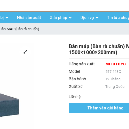
bị
Nhà sản xuất
Giải pháp
Dịch vụ
Tin tức chu
Bàn MAP (Bàn rà chuẩn)
Bàn máp (Bàn rà chuẩn) 
1500×1000×200mm)
Hãng sản xuất
MITUTOYO
Model
517-113C
Bảo hành
12 Tháng
Xuất xứ
Trung Quốc
Liên hệ
Thêm vào giỏ hàng