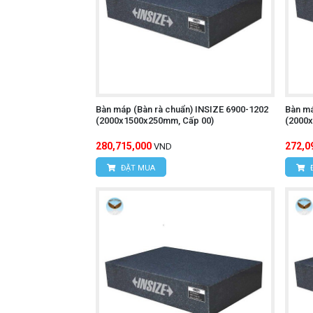
Bàn máp (Bàn rà chuẩn) INSIZE 6900-1202
Bàn má
(2000x1500x250mm, Cấp 00)
(2000
280,715,000
272,0
VND
ĐẶT MUA