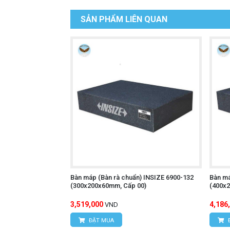
SẢN PHẨM LIÊN QUAN
Bàn máp (Bàn rà chuẩn) INSIZE 6900-132
Bàn má
(300x200x60mm, Cấp 00)
(400x
3,519,000
4,186
VND
ĐẶT MUA