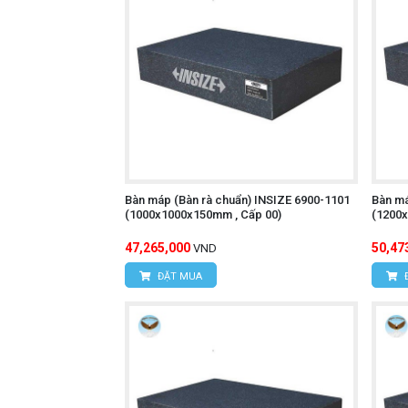
Bàn máp (Bàn rà chuẩn) INSIZE 6900-1101
Bàn má
(1000x1000x150mm , Cấp 00)
(1200x
47,265,000
50,47
VND
ĐẶT MUA