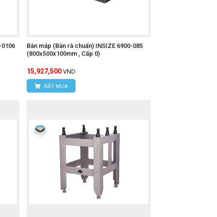
-0106
Bàn máp (Bàn rà chuẩn) INSIZE 6900-085
(800x500x100mm , Cấp 0)
15,927,500
VND
ĐẶT MUA