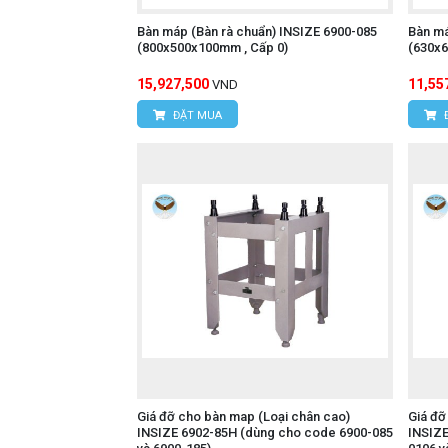
Bàn máp (Bàn rà chuẩn) INSIZE 6900-085
Bàn má
(800x500x100mm , Cấp 0)
(630x6
15,927,500
11,55
VND
ĐẶT MUA
Giá đỡ cho bàn map (Loại chân cao)
Giá đỡ
INSIZE 6902-85H (dùng cho code 6900-085
INSIZE