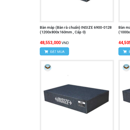
Bàn máp (Bàn rà chuẩn) INSIZE 6900-0128
Bàn má
(1200x800x160mm , Cấp 0)
(1000x
48,553,000
44,50
VND
ĐẶT MUA