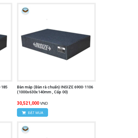
-185
Bàn máp (Bàn rà chuẩn) INSIZE 6900-1106
(1000x630x140mm , Cấp 00)
30,521,000
VND
ĐẶT MUA