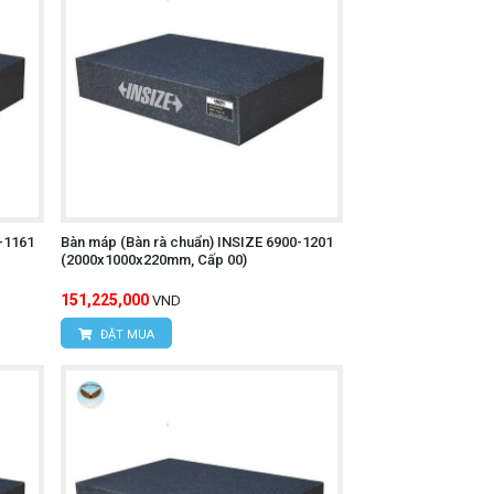
-1161
Bàn máp (Bàn rà chuẩn) INSIZE 6900-1201
(2000x1000x220mm, Cấp 00)
151,225,000
VND
ĐẶT MUA