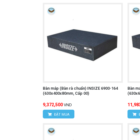
Bàn máp (Bàn rà chuẩn) INSIZE 6900-164
Bàn má
(630x400x80mm, Cấp 00)
(630x6
9,372,500
11,98
VND
ĐẶT MUA