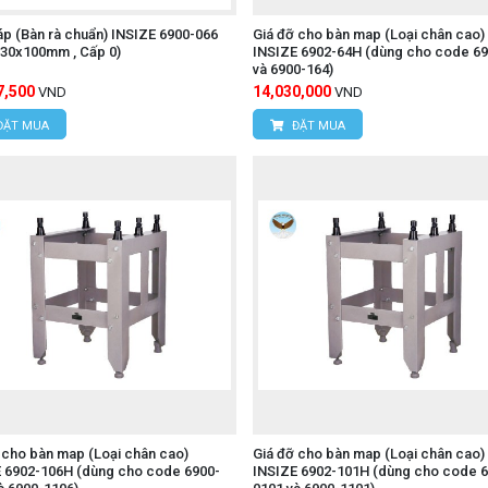
p (Bàn rà chuẩn) INSIZE 6900-066
Giá đỡ cho bàn map (Loại chân cao)
30x100mm , Cấp 0)
INSIZE 6902-64H (dùng cho code 69
và 6900-164)
7,500
14,030,000
VND
VND
ĐẶT MUA
ĐẶT MUA
 cho bàn map (Loại chân cao)
Giá đỡ cho bàn map (Loại chân cao)
 6902-106H (dùng cho code 6900-
INSIZE 6902-101H (dùng cho code 6