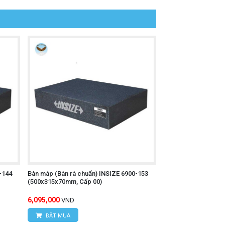
-144
Bàn máp (Bàn rà chuẩn) INSIZE 6900-153
(500x315x70mm, Cấp 00)
6,095,000
VND
ĐẶT MUA