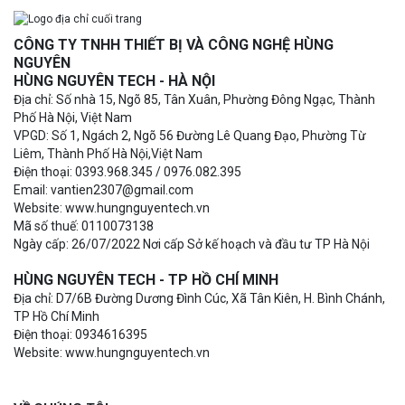
CÔNG TY TNHH THIẾT BỊ VÀ CÔNG NGHỆ HÙNG
NGUYÊN
HÙNG NGUYÊN TECH - HÀ NỘI
Địa chỉ: Số nhà 15, Ngõ 85, Tân Xuân, Phường Đông Ngạc, Thành
Phố Hà Nội, Việt Nam
VPGD: Số 1, Ngách 2, Ngõ 56 Đường Lê Quang Đạo, Phường Từ
Liêm, Thành Phố Hà Nội,Việt Nam
Điện thoại: 0393.968.345 / 0976.082.395
Email: vantien2307@gmail.com
Website: www.hungnguyentech.vn
Mã số thuế: 0110073138
Ngày cấp: 26/07/2022 Nơi cấp Sở kế hoạch và đầu tư TP Hà Nội
HÙNG NGUYÊN TECH - TP HỒ CHÍ MINH
Địa chỉ: D7/6B Đường Dương Đình Cúc, Xã Tân Kiên, H. Bình Chánh,
TP Hồ Chí Minh
Điện thoại: 0934616395
Website: www.hungnguyentech.vn