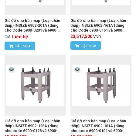
Giá đỡ cho bàn map (Loại chân
Giá đỡ cho bàn map (Loại chân
thấp) INSIZE 6902-201A (dùng
thấp) INSIZE 6902-161A (dùng
cho Code 6900-0201 và 6900-
cho Code 6900-0161 và 6900-
1201)
1161)
Liên hệ
23,517,500
VND
Giá:
ĐẶT MUA
ĐẶT MUA
Giá đỡ cho bàn map (Loại chân
Giá đỡ cho bàn map (Loại chân
thấp) INSIZE 6902-128A (dùng
thấp) INSIZE 6902-101A (dùng
cho code 6900-0128 và 6900-
cho code 6900-0101 và 6900-
1128)
1101)