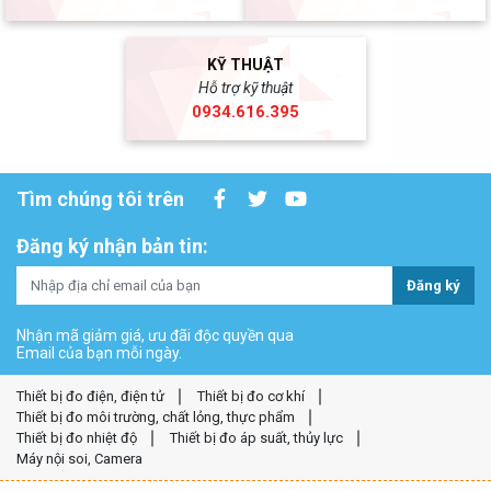
KỸ THUẬT
Hỗ trợ kỹ thuật
0934.616.395
Tìm chúng tôi trên
Đăng ký nhận bản tin:
Đăng ký
Nhận mã giảm giá, ưu đãi độc quyền qua
Email của bạn mỗi ngày.
Thiết bị đo điện, điện tử
Thiết bị đo cơ khí
Thiết bị đo môi trường, chất lỏng, thực phẩm
Thiết bị đo nhiệt độ
Thiết bị đo áp suất, thủy lực
Máy nội soi, Camera