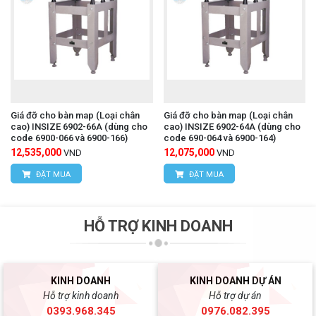
Giá đỡ cho bàn map (Loại chân
Giá đỡ cho bàn map (Loại chân
cao) INSIZE 6902-66A (dùng cho
cao) INSIZE 6902-64A (dùng cho
code 6900-066 và 6900-166)
code 690-064 và 6900-164)
12,535,000
12,075,000
VND
VND
ĐẶT MUA
ĐẶT MUA
HỖ TRỢ KINH DOANH
KINH DOANH
KINH DOANH DỰ ÁN
Hỗ trợ kinh doanh
Hỗ trợ dự án
0393.968.345
0976.082.395