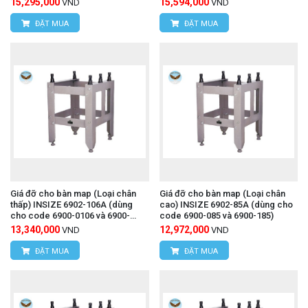
15,295,000
15,594,000
VND
VND
ĐẶT MUA
ĐẶT MUA
Giá đỡ cho bàn map (Loại chân
Giá đỡ cho bàn map (Loại chân
thấp) INSIZE 6902-106A (dùng
cao) INSIZE 6902-85A (dùng cho
cho code 6900-0106 và 6900-
code 6900-085 và 6900-185)
1106)
13,340,000
12,972,000
VND
VND
ĐẶT MUA
ĐẶT MUA