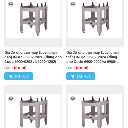
Giá đỡ cho bàn map (Loại chân
Giá đỡ cho bàn map (Loại chân
cao) INSIZE 6902-202H (dùng cho
thấp) INSIZE 6902-202A (dùng
Code 6900-0202 và 6900-1202)
cho Code 6900-0202 và 6900-
1202)
Liên hệ
Liên hệ
Giá:
Giá:
ĐẶT MUA
ĐẶT MUA