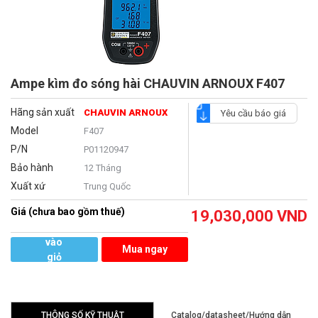
Ampe kìm đo sóng hài CHAUVIN ARNOUX F407
Hãng sản xuất
CHAUVIN ARNOUX
Yêu cầu báo giá
Model
F407
P/N
P01120947
Bảo hành
12 Tháng
Xuất xứ
Trung Quốc
Giá (chưa bao gồm thuế)
19,030,000
VND
Thêm
vào
Mua ngay
giỏ
hàng
THÔNG SỐ KỸ THUẬT
Catalog/datasheet/Hướng dẫn