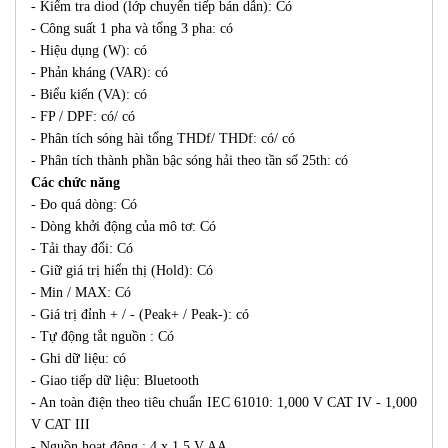
- Kiểm tra diod (lớp chuyển tiếp bán dẫn): Có
- Công suất 1 pha và tổng 3 pha: có
- Hiệu dụng (W): có
- Phản kháng (VAR): có
- Biểu kiến (VA): có
- FP / DPF: có/ có
- Phân tích sóng hài tổng THDf/ THDf: có/ có
- Phân tích thành phần bậc sóng hải theo tần số 25th: có
Các chức năng
- Đo quá dòng: Có
- Dòng khởi động của mô tơ: Có
- Tải thay đổi: Có
- Giữ giá trị hiển thị (Hold): Có
- Min / MAX: Có
- Giá trị đỉnh + / - (Peak+ / Peak-): có
- Tự động tắt nguồn : Có
- Ghi dữ liệu: có
- Giao tiếp dữ liệu: Bluetooth
- An toàn điện theo tiêu chuẩn IEC 61010: 1,000 V CAT IV - 1,000
V CAT III
- Nguồn hoạt động : 4 x 1.5 V AA