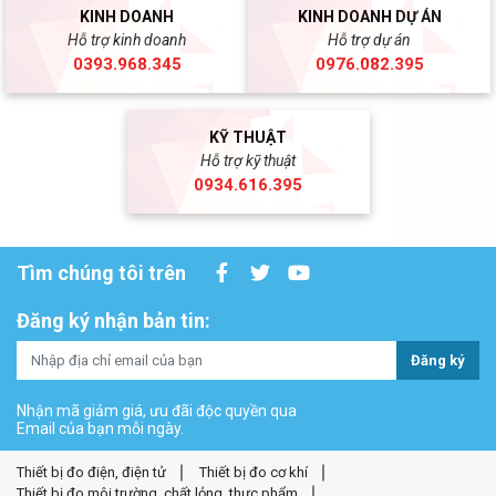
KINH DOANH
KINH DOANH DỰ ÁN
Hỗ trợ kinh doanh
Hỗ trợ dự án
0393.968.345
0976.082.395
KỸ THUẬT
Hỗ trợ kỹ thuật
0934.616.395
Tìm chúng tôi trên
Đăng ký nhận bản tin:
Đăng ký
Nhận mã giảm giá, ưu đãi độc quyền qua
Email của bạn mỗi ngày.
Thiết bị đo điện, điện tử
Thiết bị đo cơ khí
Thiết bị đo môi trường, chất lỏng, thực phẩm