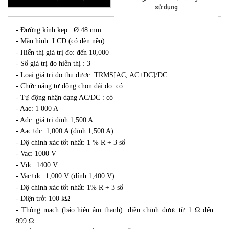
sử dụng
- Đường kính kẹp : Ø 48 mm
- Màn hình: LCD (có đèn nền)
- Hiển thị giá trị đo: đến 10,000
- Số giá trị đo hiển thị : 3
- Loại giá trị đo thu được: TRMS[AC, AC+DC]/DC
- Chức năng tự động chọn dải đo: có
- Tự động nhận dạng AC/DC : có
- Aac: 1 000 A
- Adc: giá trị đỉnh 1,500 A
- Aac+dc: 1,000 A (đỉnh 1,500 A)
- Độ chính xác tốt nhất: 1 % R + 3 số
- Vac: 1000 V
- Vdc: 1400 V
- Vac+dc: 1,000 V (đỉnh 1,400 V)
- Độ chính xác tốt nhất: 1% R + 3 số
- Điện trở: 100 kΩ
- Thông mạch (báo hiệu âm thanh): điều chỉnh được từ 1 Ω đến
999 Ω