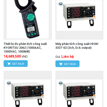
Thiết bị đo phân tích công suất
Máy phân tích công suất HIOKI
KYORITSU 2062 (1000AAC,
3337-02 (3ch, D/A output)
1000VAC, 1000kW)
14,689,500
Liên hệ
VND
Giá:
ĐẶT MUA
ĐẶT MUA