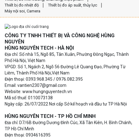
Thiết bị đo nhiệt độ
Thiết bị đo áp suất, thủy lực
Máy nội soi, Camera
CÔNG TY TNHH THIẾT BỊ VÀ CÔNG NGHỆ HÙNG
NGUYÊN
HÙNG NGUYÊN TECH - HÀ NỘI
Địa chỉ: Số nhà 15, Ngõ 85, Tân Xuân, Phường Đông Ngạc, Thành
Phố Hà Nội, Việt Nam
VPGD: Số 1, Ngách 2, Ngõ 56 Đường Lê Quang Đạo, Phường Từ
Liêm, Thành Phố Hà Nội,Việt Nam
Điện thoại: 0393.968.345 / 0976.082.395
Email: vantien2307@gmail.com
Website: www.hungnguyentech.vn
Mã số thuế: 0110073138
Ngày cấp: 26/07/2022 Nơi cấp Sở kế hoạch và đầu tư TP Hà Nội
HÙNG NGUYÊN TECH - TP HỒ CHÍ MINH
Địa chỉ: D7/6B Đường Dương Đình Cúc, Xã Tân Kiên, H. Bình Chánh,
TP Hồ Chí Minh
Điện thoại: 0934616395