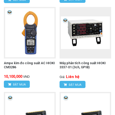
Ampe kìm đo công suất AC HIOKI
Máy phân tích công suất HIOKI
CM3286
3337-01 (3ch, GPIB)
10,100,000
Liên hệ
VND
Giá:
ĐẶT MUA
ĐẶT MUA