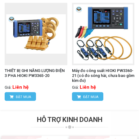
THIẾT BỊ GHI NĂNG LƯỢNG ĐIỆN
Máy đo công suất HIOKI PW3360-
3 PHA HIOKI PW3365-20
21 (có đo sóng hài, chưa bao gồm
kìm đo)
Liên hệ
Liên hệ
Giá:
Giá:
ĐẶT MUA
ĐẶT MUA
HỖ TRỢ KINH DOANH