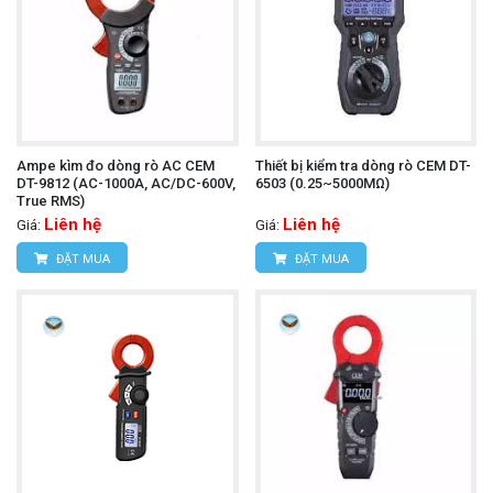
Tiêu chuẩn an toàn:
Đạt các tiêu chuẩn an toàn
quốc tế nghiêm ngặt như IEC 61010-1 CAT III
300V Pollution Degree 2, IEC 61010-2-032, đảm
bảo an toàn cho người sử dụng khi làm việc với hệ
thống điện.
Ampe kìm đo dòng rò AC CEM
Thiết bị kiểm tra dòng rò CEM DT-
DT-9812 (AC-1000A, AC/DC-600V,
6503 (0.25~5000MΩ)
Phụ kiện đi kèm
True RMS)
Liên hệ
Liên hệ
Giá:
Giá:
Thông thường, bộ Kyoritsu 2431 sẽ đi kèm với:
ĐẶT MUA
ĐẶT MUA
Pin AAA (R03 1.5V) x 2 viên.
Túi đựng mềm Kyoritsu 9097.
Sách hướng dẫn sử dụng.
Ampe kìm UNI-T UT208B
Tìm hiểu thêm:
Ứng dụng phổ biến
Kyoritsu 2431 là một công cụ không thể thiếu cho