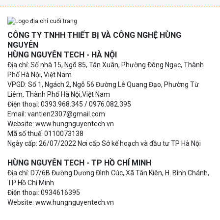
CÔNG TY TNHH THIẾT BỊ VÀ CÔNG NGHỆ HÙNG
NGUYÊN
HÙNG NGUYÊN TECH - HÀ NỘI
Địa chỉ: Số nhà 15, Ngõ 85, Tân Xuân, Phường Đông Ngạc, Thành
Phố Hà Nội, Việt Nam
VPGD: Số 1, Ngách 2, Ngõ 56 Đường Lê Quang Đạo, Phường Từ
Liêm, Thành Phố Hà Nội,Việt Nam
Điện thoại: 0393.968.345 / 0976.082.395
Email: vantien2307@gmail.com
Website: www.hungnguyentech.vn
Mã số thuế: 0110073138
Ngày cấp: 26/07/2022 Nơi cấp Sở kế hoạch và đầu tư TP Hà Nội
HÙNG NGUYÊN TECH - TP HỒ CHÍ MINH
Địa chỉ: D7/6B Đường Dương Đình Cúc, Xã Tân Kiên, H. Bình Chánh,
TP Hồ Chí Minh
Điện thoại: 0934616395
Website: www.hungnguyentech.vn