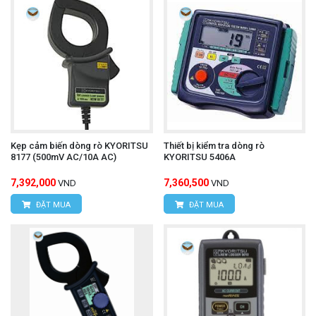
Kẹp cảm biến dòng rò KYORITSU
Thiết bị kiểm tra dòng rò
8177 (500mV AC/10A AC)
KYORITSU 5406A
7,392,000
7,360,500
VND
VND
ĐẶT MUA
ĐẶT MUA