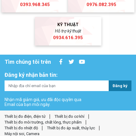
0393.968.345
0976.082.395
KỸ THUẬT
Hỗ trợ kỹ thuật
0934.616.395
Tìm chúng tôi trên
Đăng ký nhận bản tin:
Đăng ký
Nhận mã giảm giá, ưu đãi độc quyền qua
Email của bạn mỗi ngày.
Thiết bị đo điện, điện tử
Thiết bị đo cơ khí
Thiết bị đo môi trường, chất lỏng, thực phẩm
Thiết bị đo nhiệt độ
Thiết bị đo áp suất, thủy lực
Máy nội soi, Camera