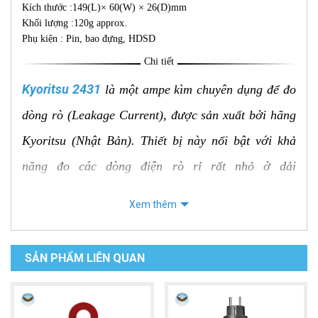
Kích thước :149(L)× 60(W) × 26(D)mm
Khối lượng :120g approx.
Phụ kiện : Pin, bao đựng, HDSD
Chi tiết
Kyoritsu 2431
là một ampe kìm chuyên dụng để đo
dòng rò (Leakage Current), được sản xuất bởi hãng
Kyoritsu (Nhật Bản). Thiết bị này nổi bật với khả
năng đo các dòng điện rò rỉ rất nhỏ ở dải
milliampere, đồng thời vẫn có thể đo dòng tải lớn
Xem thêm
hơn, là một công cụ quan trọng để đảm bảo an toàn
điện và chẩn đoán sự cố
.
SẢN PHẨM LIÊN QUAN
Đặc điểm nổi bật và tính năng chính
Chuyên dụng đo dòng rò với độ nhạy cao
: