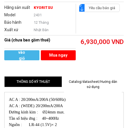
Hãng sản xuất
KYORITSU
Yêu cầu báo giá
Model
2431
Bảo hành
12 Tháng
Xuất xứ
Nhật Bản
Giá (chưa bao gồm thuế)
6,930,000
VND
Thêm
vào
Mua ngay
giỏ
hàng
THÔNG SỐ KỸ THUẬT
Catalog/datasheet/Hướng dẫn
sử dụng
AC A : 20/200mA/200A (50/60Hz)
AC A : (WIDE) 20/200mA/200A
Đường kính kìm : Ø24mm max.
Tần số hiệu ứng : 40~400Hz
Nguồn : LR-44 (1.5V)× 2