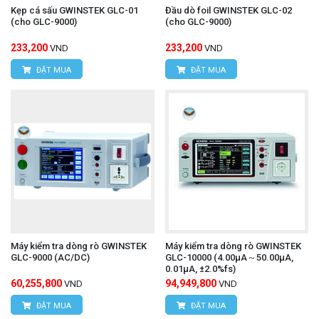
Kẹp cá sấu GWINSTEK GLC-01
Đầu dò foil GWINSTEK GLC-02
Email:
vantien2307@gmail.com
(cho GLC-9000)
(cho GLC-9000)
Website:
www.hungnguyentech.vn
233,200
233,200
VND
VND
HÙNG NGUYÊN TECH - TP HỒ CHÍ MINH
ĐẶT MUA
ĐẶT MUA
Địa chỉ:
D7/6B đường Dương Đình Cúc, Xã Tân
Kiên, Huyện Bình Chánh, TP. Hồ Chí Minh.
Hotline: 0934.616.395
Email:
vantien2307@gmail.com
Website:
www.hungnguyentech.vn
Camera nhiệt độ UNI-T UTi716S
Xem thêm:
Máy kiểm tra dòng rò GWINSTEK
Máy kiểm tra dòng rò GWINSTEK
GLC-9000 (AC/DC)
GLC-10000 (4.00µA～50.00µA,
0.01µA, ±2.0%fs)
60,255,800
94,949,800
VND
VND
ĐẶT MUA
ĐẶT MUA