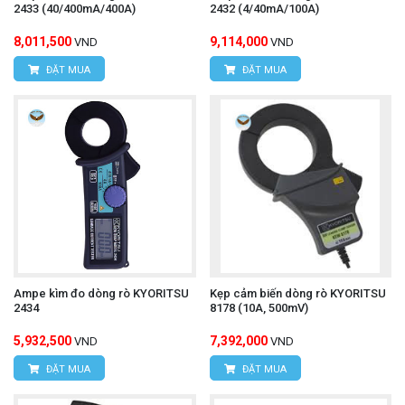
2433 (40/400mA/400A)
2432 (4/40mA/100A)
8,011,500
9,114,000
VND
VND
ĐẶT MUA
ĐẶT MUA
Ampe kìm đo dòng rò KYORITSU
Kẹp cảm biến dòng rò KYORITSU
2434
8178 (10A, 500mV)
5,932,500
7,392,000
VND
VND
ĐẶT MUA
ĐẶT MUA