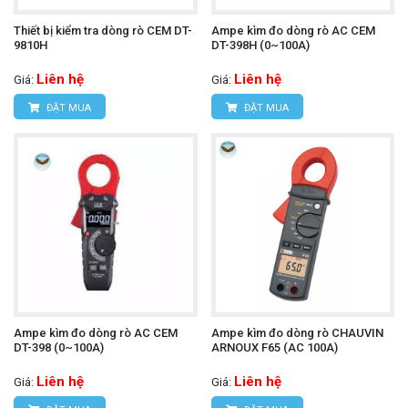
các ứng dụng:
Thiết bị kiểm tra dòng rò CEM DT-
Ampe kìm đo dòng rò AC CEM
9810H
DT-398H (0~100A)
Kiểm tra an toàn điện: Phát hiện dòng rò trong
Liên hệ
Liên hệ
Giá:
Giá:
các hệ thống dây điện, thiết bị điện, máy móc
ĐẶT MUA
ĐẶT MUA
công nghiệp và dân dụng để ngăn ngừa nguy cơ
điện giật và cháy nổ.
Chẩn đoán sự cố RCD/ELCB: Xác định nguyên
nhân gây ra việc aptomat chống rò nhảy liên tục.
Dòng rò thường là nguyên nhân chính.
Bảo trì phòng ngừa: Đo dòng rò định kỳ để đánh
giá tình trạng cách điện của thiết bị, phát hiện
Ampe kìm đo dòng rò AC CEM
Ampe kìm đo dòng rò CHAUVIN
DT-398 (0~100A)
ARNOUX F65 (AC 100A)
sớm các dấu hiệu xuống cấp của cách điện trước
Liên hệ
Liên hệ
Giá:
Giá:
khi xảy ra sự cố nghiêm trọng.