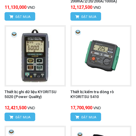
200mA/2/20/200A/1000A)
11,130,000
12,127,500
VND
VND
ĐẶT MUA
ĐẶT MUA
Thiết bị ghi dữ liệu KYORITSU
Thiết bị kiểm tra dòng rò
5020 (Power Quality)
KYORITSU 5410
12,421,500
17,700,900
VND
VND
ĐẶT MUA
ĐẶT MUA