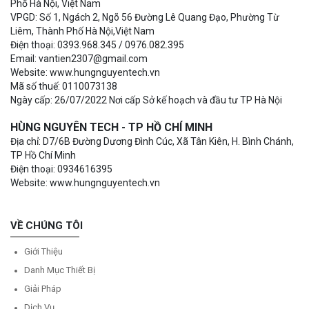
Phố Hà Nội, Việt Nam
VPGD: Số 1, Ngách 2, Ngõ 56 Đường Lê Quang Đạo, Phường Từ
Liêm, Thành Phố Hà Nội,Việt Nam
Điện thoại: 0393.968.345 / 0976.082.395
Email: vantien2307@gmail.com
Website: www.hungnguyentech.vn
Mã số thuế: 0110073138
Ngày cấp: 26/07/2022 Nơi cấp Sở kế hoạch và đầu tư TP Hà Nội
HÙNG NGUYÊN TECH - TP HỒ CHÍ MINH
Địa chỉ: D7/6B Đường Dương Đình Cúc, Xã Tân Kiên, H. Bình Chánh,
TP Hồ Chí Minh
Điện thoại: 0934616395
Website: www.hungnguyentech.vn
VỀ CHÚNG TÔI
Giới Thiệu
Danh Mục Thiết Bị
Giải Pháp
Dịch Vụ