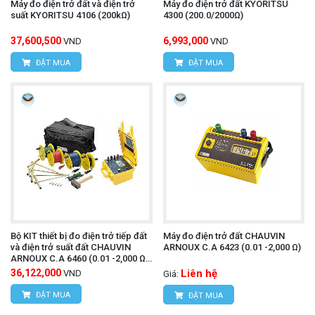
Máy đo điện trở đất và điện trở
Máy đo điện trở đất KYORITSU
suất KYORITSU 4106 (200kΩ)
4300 (200.0/2000Ω)
UNI-T UT278D
là một công cụ đo điện trở đất
37,600,500
6,993,000
VND
VND
chuyên nghiệp, chính xác và dễ sử dụng. Với nhiều
ĐẶT MUA
ĐẶT MUA
tính năng ưu việt và dải đo rộng, thiết bị này là lựa
chọn hàng đầu cho các kỹ sư điện, nhà thầu xây
ampe
dựng và các đơn vị kiểm định. Để mua được
kìm đo điện trở đất UNI-T UT278D
chính hãng,
quý khách hãy liên hệ trực tiếp với chúng tôi:
CÔNG TY TNHH THIẾT BỊ VÀ CÔNG NGHỆ
HÙNG NGUYÊN
Bộ KIT thiết bị đo điện trở tiếp đất
Máy đo điện trở đất CHAUVIN
và điện trở suất đất CHAUVIN
ARNOUX C.A 6423 (0.01 -2,000 Ω)
HÙNG NGUYÊN TECH - HÀ NỘI
ARNOUX C.A 6460 (0.01 -2,000 Ω,
0,01 - 99,9 kΩ)
36,122,000
Liên hệ
VND
Giá:
Địa chỉ:
Số 15, ngõ 85 Tân Xuân, P.Xuân Đỉnh,
ĐẶT MUA
ĐẶT MUA
Q.Bắc Từ Liêm, TP.Hà Nội.