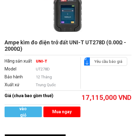
Ampe kìm đo điện trở đất UNI-T UT278D (0.00Ω -
2000Ω)
Hãng sản xuất
UNI-T
Yêu cầu báo giá
Model
UT278D
Bảo hành
12 Tháng
Xuất xứ
Trung Quốc
Giá (chưa bao gồm thuế)
17,115,000
VND
Thêm
vào
Mua ngay
giỏ
hàng