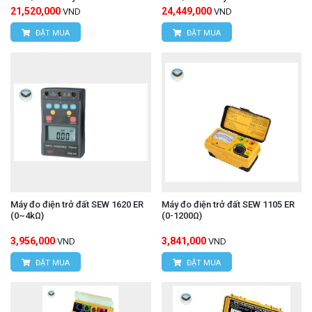
ARNOUX P01102024 (100m)
ARNOUX P01102025 (150m)
21,520,000
24,449,000
VND
VND
ĐẶT MUA
ĐẶT MUA
Máy đo điện trở đất SEW 1620 ER
Máy đo điện trở đất SEW 1105 ER
(0~4kΩ)
(0-1200Ω)
3,956,000
3,841,000
VND
VND
ĐẶT MUA
ĐẶT MUA