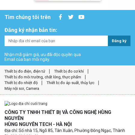
Tìm chúng tôi trên
Đăng ký nhận bản tin:
Đăng ký
Nhận mã giảm giá, ưu đãi độc quyền qua
Email của bạn mỗi ngày.
Thiết bị đo điện, điện tử
Thiết bị đo cơ khí
Thiết bị đo môi trường, chất lỏng, thực phẩm
Thiết bị đo nhiệt độ
Thiết bị đo áp suất, thủy lực
Máy nội soi, Camera
CÔNG TY TNHH THIẾT BỊ VÀ CÔNG NGHỆ HÙNG
NGUYÊN
HÙNG NGUYÊN TECH - HÀ NỘI
Địa chỉ: Số nhà 15, Ngõ 85, Tân Xuân, Phường Đông Ngạc, Thành