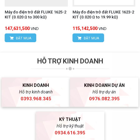
Máy đo điện trở đất FLUKE 1625-2
Máy đo điện trở đất FLUKE 1623-2
KIT (0.020 Ω to 300 kΩ)
KIT (0.020 Ω to 19.99 kΩ)
147,631,500
115,142,500
VND
VND
ĐẶT MUA
ĐẶT MUA
HỖ TRỢ KINH DOANH
KINH DOANH
KINH DOANH DỰ ÁN
Hỗ trợ kinh doanh
Hỗ trợ dự án
0393.968.345
0976.082.395
KỸ THUẬT
Hỗ trợ kỹ thuật
0934.616.395