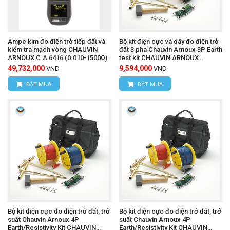
Ampe kìm đo điện trở tiếp đất và
Bộ kit điện cực và dây đo điện trở
kiểm tra mạch vòng CHAUVIN
đất 3 pha Chauvin Arnoux 3P Earth
ARNOUX C.A 6416 (0.010-1500Ω)
test kit CHAUVIN ARNOUX
P01102021 (50m)
49,732,000
9,594,000
VND
VND
ĐẶT MUA
ĐẶT MUA
Bộ kit điện cực đo điện trở đất, trở
Bộ kit điện cực đo điện trở đất, trở
suất Chauvin Arnoux 4P
suất Chauvin Arnoux 4P
Earth/Resistivity Kit CHAUVIN
Earth/Resistivity Kit CHAUVIN