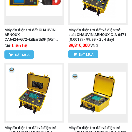
UT89X
Máy đo điện trở đất CHAUVIN
Máy đo điện trở đất và điện trở
ARNOUX
suất CHAUVIN ARNOUX C.A 6471
CA6424+G72+kitEarth3P(50m
(0.001 Ω - 99.99 kΩ , 4 dây)
(0.05-50.00 kΩ)
Liên hệ
89,810,000
VND
Giá:
ĐẶT MUA
ĐẶT MUA
Máy đo điện trở đất và điện trở
Máy đo điện trở đất và điện trở