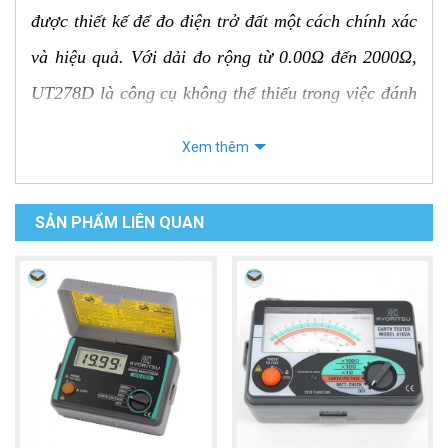
được thiết kế để đo điện trở đất một cách chính xác
và hiệu quả. Với dải đo rộng từ 0.00Ω đến 2000Ω,
UT278D là công cụ không thể thiếu trong việc đánh
giá chất lượng hệ thống tiếp đất, đảm bảo an toàn
Xem thêm
cho các công trình xây dựng, nhà máy và các thiết
bị điện.
SẢN PHẨM LIÊN QUAN
Đặc điểm nổi bật
Đo điện trở đất chính xác:
Đo điện trở đất với
độ chính xác cao, đáp ứng các tiêu chuẩn kỹ
thuật.
Đo dòng rò:
Đo dòng rò để đánh giá tình trạng
cách điện của hệ thống.