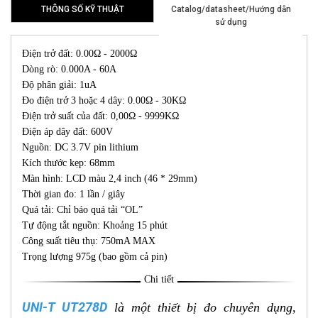
THÔNG SỐ KỸ THUẬT
Catalog/datasheet/Hướng dẫn
sử dụng
Điện trở đất: 0.00Ω - 2000Ω
Dòng rò: 0.000A - 60A
Độ phân giải: 1uA
Đo điện trở 3 hoặc 4 dây: 0.00Ω - 30KΩ
Điện trở suất của đất: 0,00Ω - 9999KΩ
Điện áp dây đất: 600V
Nguồn: DC 3.7V pin lithium
Kích thước kẹp: 68mm
Màn hình: LCD màu 2,4 inch (46 * 29mm)
Thời gian đo: 1 lần / giây
Quá tải: Chỉ báo quá tải “OL”
Tự động tắt nguồn: Khoảng 15 phút
Công suất tiêu thụ: 750mA MAX
Trọng lượng 975g (bao gồm cả pin)
Chi tiết
UNI-T UT278D
là một thiết bị đo chuyên dụng,