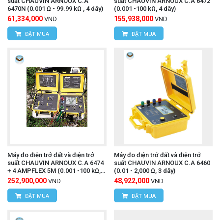
suất CHAUVIN ARNOUX C.A
suất CHAUVIN ARNOUX C.A 6472
6470N (0.001 Ω - 99.99 kΩ , 4 dây)
(0.001 -100 kΩ, 4 dây)
61,334,000
155,938,000
VND
VND
ĐẶT MUA
ĐẶT MUA
Máy đo điện trở đất và điện trở
Máy đo điện trở đất và điện trở
suất CHAUVIN ARNOUX C.A 6474
suất CHAUVIN ARNOUX C.A 6460
+ 4 AMPFLEX 5M (0.001 -100 kΩ, 4
(0.01 - 2,000 Ω, 3 dây)
dây)
252,900,000
48,922,000
VND
VND
ĐẶT MUA
ĐẶT MUA