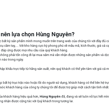
n nên lựa chọn Hùng Nguyên?
ợc bất kỳ sản phẩm mình mong muốn trên trang web của chúng tôi với đầy đủ c
 cụ cầm tay,.... Với kho hàng cực kỳ phong phú về mẫu mã, kích thước, giá cả c
n đáp ứng được mọi nhu cầu của quý khách hàng.
hông phải tốn công đi lại mua sắm mà vẫn nhận được những sản phẩm và dịc
an nào trong ngày.
ập khẩu trực tiếp từ hãng sản xuất, nên quý khách có thể yên tâm với giá cả 
p bất kỳ trục trặc nào hoặc lỗi do người sử dụng, khách hàng có thể liên hệ trự
óc khách hàng của công ty chúng tôi để được trợ giúp một cách tận tình nhất
ủa khách hàng hiệu quả hơn,
Hùng Nguyên
đã, đang và sẽ luôn nỗ lực hết mìn
ọng nhận được cộng tác với Quý khách trong tương lai.