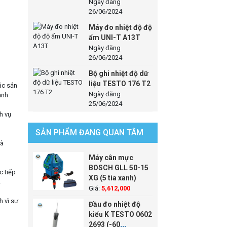
Ngày đăng
26/06/2024
Máy đo nhiệt độ độ
ẩm UNI-T A13T
Ngày đăng
26/06/2024
Bộ ghi nhiệt độ dữ
liệu TESTO 176 T2
ác sản
Ngày đăng
ạnh
25/06/2024
h vụ
SẢN PHẨM ĐANG QUAN TÂM
mà
Máy cân mực
BOSCH GLL 50-15
c tiếp
XG (5 tia xanh)
.
Giá:
5,612,000
h vì sự
Đầu đo nhiệt độ
kiểu K TESTO 0602
2693 (-60