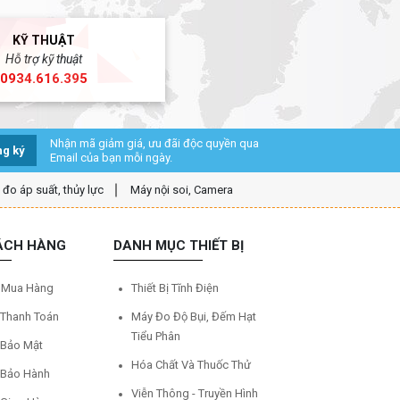
KỸ THUẬT
Hỗ trợ kỹ thuật
0934.616.395
Nhận mã giảm giá, ưu đãi độc quyền qua
g ký
Email của bạn mỗi ngày.
ị đo áp suất, thủy lực
Máy nội soi, Camera
ÁCH HÀNG
DANH MỤC THIẾT BỊ
 Mua Hàng
Thiết Bị Tĩnh Điện
 Thanh Toán
Máy Đo Độ Bụi, Đếm Hạt
Tiểu Phân
 Bảo Mật
Hóa Chất Và Thuốc Thử
 Bảo Hành
Viễn Thông - Truyền Hình