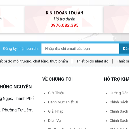
KINH DOANH DỰ ÁN
h
Hỗ trợ dự án
5
0976.082.395
Đăng ký nhận bản tin:
Đăn
ết bị đo môi trường, chất lỏng, thực phẩm
Thiết bị đo nhiệt độ
Thiết b
VỀ CHÚNG TÔI
HỖ TRỢ KH
Ệ HÙNG NGUYÊN
Giới Thiệu
Hướng Dẫn
ng Ngạc, Thành Phố
Danh Mục Thiết Bị
Chính Sách
o, Phường Từ Liêm,
Giải Pháp
Chính Sách
Dịch Vụ
Chính Sách