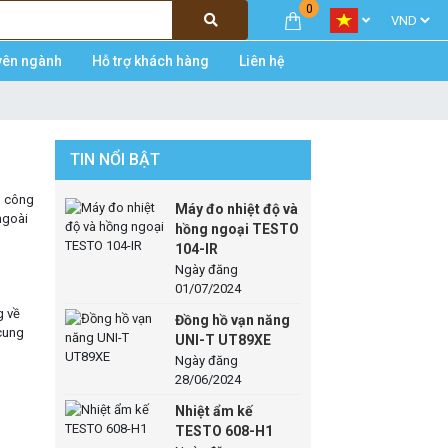
0
yên ngành
Hỗ trợ khách hàng
Liên hệ
TIN NỔI BẬT
, công
Máy đo nhiệt độ và
ngoài
hồng ngoại TESTO
104-IR
Ngày đăng
01/07/2024
g về
Đồng hồ vạn năng
 cung
UNI-T UT89XE
Ngày đăng
28/06/2024
Nhiệt ẩm kế
TESTO 608-H1