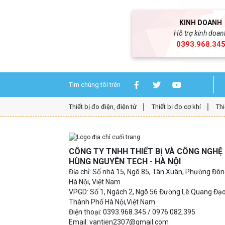
KINH DOANH
Hỗ trợ kinh doan
0393.968.34
Tìm chúng tôi trên
Thiết bị đo điện, điện tử
Thiết bị đo cơ khí
Thi
CÔNG TY TNHH THIẾT BỊ VÀ CÔNG NGH
HÙNG NGUYÊN TECH - HÀ NỘI
Địa chỉ: Số nhà 15, Ngõ 85, Tân Xuân, Phường Đô
Hà Nội, Việt Nam
VPGD: Số 1, Ngách 2, Ngõ 56 Đường Lê Quang Đạ
Thành Phố Hà Nội,Việt Nam
Điện thoại: 0393.968.345 / 0976.082.395
Email: vantien2307@gmail.com