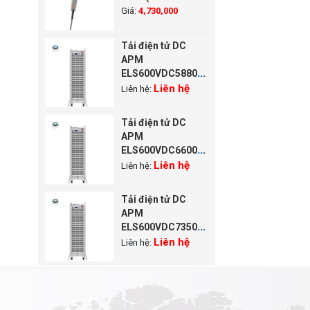
~800°C,1.2 m)
Giá:
4,730,000
Tải điện tử DC
APM
ELS600VDC58800W-
7-36 (600V, 3000A,
Liên hệ
Liên hệ:
58800W)
Tải điện tử DC
APM
ELS600VDC66000W-
7-42 (600V, 3000A,
Liên hệ
Liên hệ:
66000W)
Tải điện tử DC
APM
ELS600VDC73500W-
7-42 (600V, 3000A,
Liên hệ
Liên hệ:
73500W)