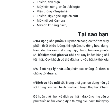
Thiết bị tĩnh điện
Máy hiện sóng, phân tích logic
Viễn thông - Truyền hình
Thiết bị dạy nghề, nghiên cứu
Máy nội soi, Camera
Máy đo khoảng cách,.......
Tại sao bạ
✅Đa dạng sản phẩm
: Quý khách hàng có thể tìm đư
phẩm thiết bị đo lường, thí nghiệm, tự động hóa, dụng
tranh do nhà sản xuất cung cấp, chúng tôi mong muố
✅Tiết kiệm thời gian và chi phí:
Quý khách hàng sẽ k
tốt nhất. Quý khách có thể đặt hàng vào bất kỳ thời gi
✅Giá cả hợp lý nhất
: Sản phẩm của chúng tôi được nh
chúng tôi đưa ra.
✅Dịch vụ hậu mãi tốt
: Trong thời gian sử dụng nếu gặ
với Trung tâm bảo hành của hãng hoặc Bộ phận Chăm s
Để hoàn thiện hơn về dịch vụ nhằm đáp ứng nhu cầu c
phát triển nhằm khẳng định thương hiệu Việt. Rất hy v