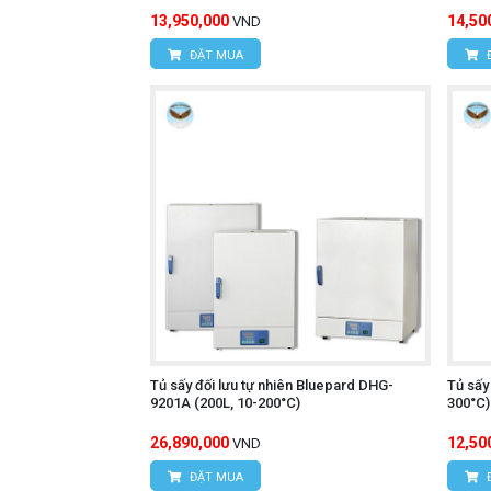
13,950,000
14,50
VND
ĐẶT MUA
Tủ sấy đối lưu tự nhiên Bluepard DHG-
Tủ sấy
9201A (200L, 10-200°C)
300°C)
26,890,000
12,50
VND
ĐẶT MUA