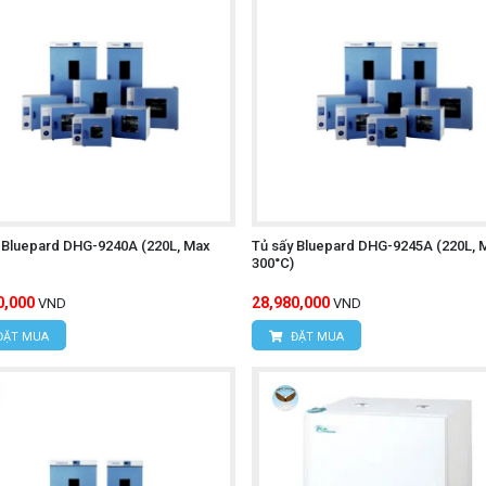
 Bluepard DHG-9240A (220L, Max
Tủ sấy Bluepard DHG-9245A (220L, 
300°C)
0,000
28,980,000
VND
VND
ĐẶT MUA
ĐẶT MUA