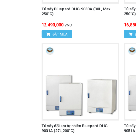
Tủ sấy Bluepard DHG-9030A (30L, Max
Tủ sấy
250°C)
250°C)
12,490,000
16,88
VND
ĐẶT MUA
Tủ sấy đối lưu tự nhiên Bluepard DHG-
Tủ sấy
9031A (27L,200°C)
9051A 