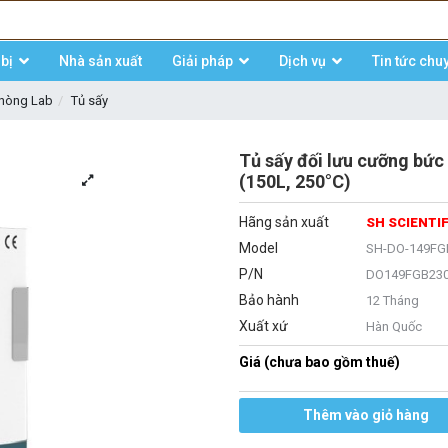
bị
Nhà sản xuất
Giải pháp
Dịch vụ
Tin tức chu
phòng Lab
Tủ sấy
Tủ sấy đối lưu cưỡng b
(150L, 250°C)
Hãng sản xuất
SH SCIENTIF
Model
SH-DO-149FG
P/N
DO149FGB23
Bảo hành
12 Tháng
Xuất xứ
Hàn Quốc
Giá (chưa bao gồm thuế)
Thêm vào giỏ hàng