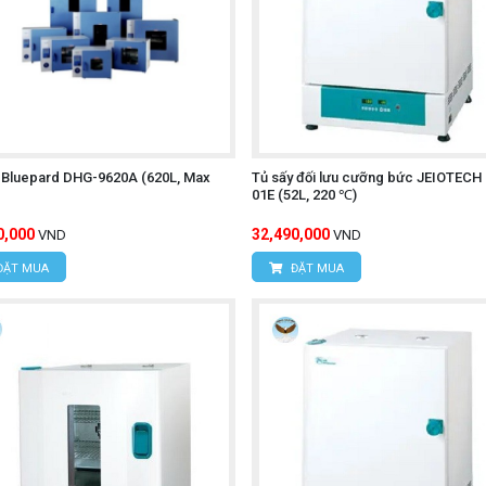
 Bluepard DHG-9620A (620L, Max
Tủ sấy đối lưu cưỡng bức JEIOTECH
01E (52L, 220 ℃)
0,000
32,490,000
VND
VND
ĐẶT MUA
ĐẶT MUA