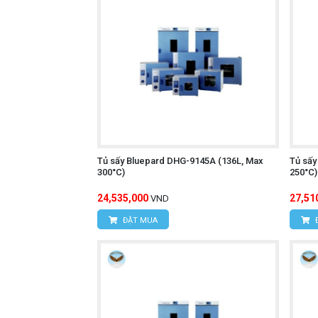
Tủ sấy Bluepard DHG-9145A (136L, Max
Tủ sấy
300°C)
250°C)
24,535,000
27,51
VND
ĐẶT MUA