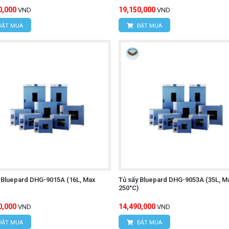
0,000
19,150,000
VND
VND
ĐẶT MUA
ĐẶT MUA
 Bluepard DHG-9015A (16L, Max
Tủ sấy Bluepard DHG-9053A (35L, M
250°C)
0,000
14,490,000
VND
VND
ĐẶT MUA
ĐẶT MUA