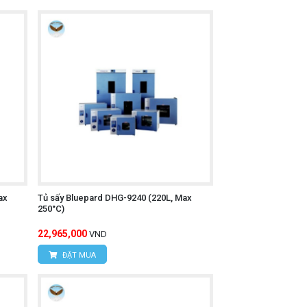
ax
Tủ sấy Bluepard DHG-9240 (220L, Max
250°C)
22,965,000
VND
ĐẶT MUA