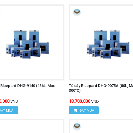
 Bluepard DHG-9140 (136L, Max
Tủ sấy Bluepard DHG-9075A (80L, M
300°C)
0,000
18,700,000
VND
VND
ĐẶT MUA
ĐẶT MUA