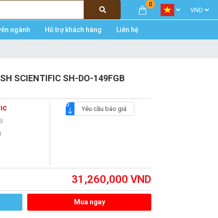
0
yên ngành
Hỗ trợ khách hàng
Liên hệ
ức SH SCIENTIFIC SH-DO-149FGB
IC
Yêu cầu báo giá
B
0
31,260,000
VND
Mua ngay