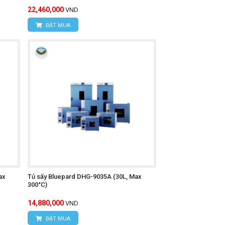
22,460,000
VND
ĐẶT MUA
ax
Tủ sấy Bluepard DHG-9035A (30L, Max
300°C)
14,880,000
VND
ĐẶT MUA