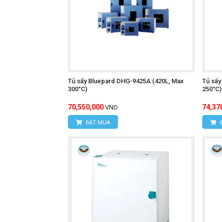
Tủ sấy Bluepard DHG-9425A (420L, Max
Tủ sấy
300°C)
250°C)
70,550,000
74,37
VND
ĐẶT MUA