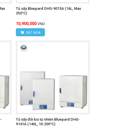
Max
Tủ sấy Bluepard DHG-9013A (16L, Max
250°C)
10,900,000
VND
ĐẶT MUA
-
Tủ sấy đối lưu tự nhiên Bluepard DHG-
9141A (140L, 10-200°C)