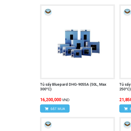
Tủ sấy Bluepard DHG-9055A (50L, Max
Tủ sấy
300°C)
250°C)
16,200,000
21,85
VND
ĐẶT MUA