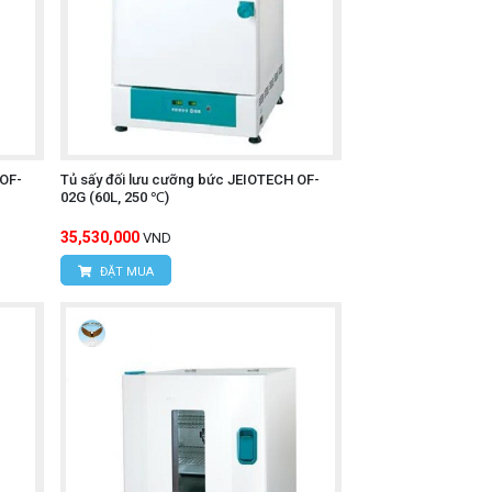
 OF-
Tủ sấy đối lưu cưỡng bức JEIOTECH OF-
02G (60L, 250 ℃)
35,530,000
VND
ĐẶT MUA