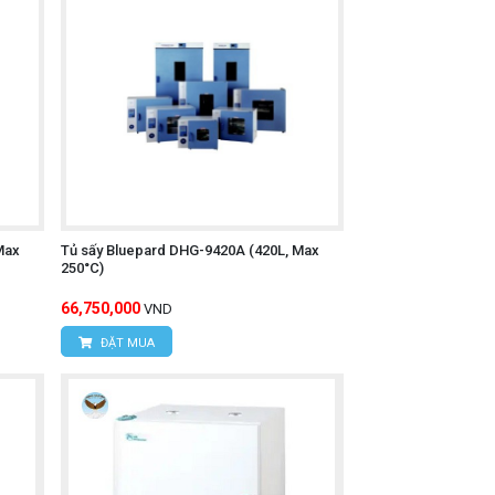
Max
Tủ sấy Bluepard DHG-9420A (420L, Max
250°C)
66,750,000
VND
ĐẶT MUA