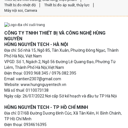
Thiết bị đo nhiệt độ
Thiết bị đo áp suất, thủy lực
Máy nội soi, Camera
CÔNG TY TNHH THIẾT BỊ VÀ CÔNG NGHỆ HÙNG
NGUYÊN
HÙNG NGUYÊN TECH - HÀ NỘI
Địa chỉ: Số nhà 15, Ngõ 85, Tân Xuân, Phường Đông Ngạc, Thành
Phố Hà Nội, Việt Nam
VPGD: Số 1, Ngách 2, Ngõ 56 Đường Lê Quang Đạo, Phường Từ
Liêm, Thành Phố Hà Nội,Việt Nam
Điện thoại: 0393.968.345 / 0976.082.395
Email: vantien2307@gmail.com
Website: www.hungnguyentech.vn
Mã số thuế: 0110073138
Ngày cấp: 26/07/2022 Nơi cấp Sở kế hoạch và đầu tư TP Hà Nội
HÙNG NGUYÊN TECH - TP HỒ CHÍ MINH
Địa chỉ: D7/6B Đường Dương Đình Cúc, Xã Tân Kiên, H. Bình Chánh,
TP Hồ Chí Minh
Điện thoại: 0934616395