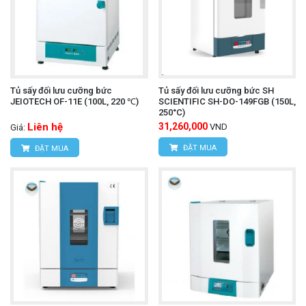
Tủ sấy đối lưu cưỡng bức
Tủ sấy đối lưu cưỡng bức SH
JEIOTECH OF-11E (100L, 220 ℃)
SCIENTIFIC SH-DO-149FGB (150L,
250°C)
Liên hệ
31,260,000
VND
Giá:
ĐẶT MUA
ĐẶT MUA