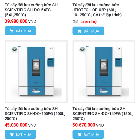
Tủ sấy đối lưu cưỡng bức SH
Tủ sấy đối lưu cưỡng bức
SCIENTIFIC SH-DO-54FG
JEIOTECH OF-02P (60L;
(54L,250°C)
10~250°C; Có thể lập trình)
39,980,000
Liên hệ
VND
Giá:
ĐẶT MUA
ĐẶT MUA
Tủ sấy đối lưu cưỡng bức SH
Tủ sấy đối lưu cưỡng bức SH
SCIENTIFIC SH-DO-100FG (100L,
SCIENTIFIC SH-DO-149FG (150L,
250°C)
250°C)
45,030,000
50,670,000
VND
VND
ĐẶT MUA
ĐẶT MUA