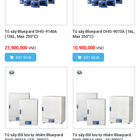
Tủ sấy Bluepard DHG-9140A
Tủ sấy Bluepard DHG-9013A (16L,
(136L, Max 250°C)
Max 250°C)
21,900,000
10,900,000
VND
VND
ĐẶT MUA
ĐẶT MUA
Tủ sấy đối lưu tự nhiên Bluepard
Tủ sấy đối lưu tự nhiên Bluepard
DHG-9031A (27L,200°C)
DHG-9051A (56L, 10-200°C)