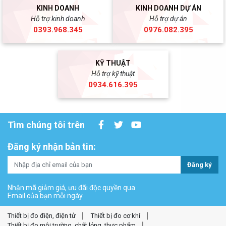
KINH DOANH
KINH DOANH DỰ ÁN
Hỗ trợ kinh doanh
Hỗ trợ dự án
0393.968.345
0976.082.395
KỸ THUẬT
Hỗ trợ kỹ thuật
0934.616.395
Tìm chúng tôi trên
Đăng ký nhận bản tin:
Đăng ký
Nhận mã giảm giá, ưu đãi độc quyền qua
Email của bạn mỗi ngày.
Thiết bị đo điện, điện tử
Thiết bị đo cơ khí
Thiết bị đo môi trường, chất lỏng, thực phẩm