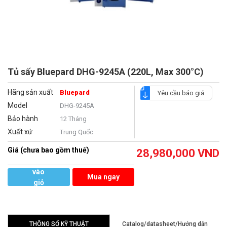
Tủ sấy Bluepard DHG-9245A (220L, Max 300°C)
Hãng sản xuất
Bluepard
Yêu cầu báo giá
Model
DHG-9245A
Bảo hành
12 Tháng
Xuất xứ
Trung Quốc
Giá (chưa bao gồm thuế)
28,980,000
VND
Thêm
vào
Mua ngay
giỏ
hàng
THÔNG SỐ KỸ THUẬT
Catalog/datasheet/Hướng dẫn