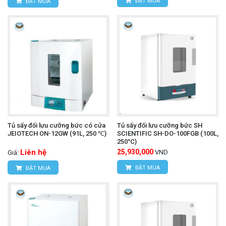
ĐẶT MUA
ĐẶT MUA
Tủ sấy đối lưu cưỡng bức có cửa
Tủ sấy đối lưu cưỡng bức SH
JEIOTECH ON-12GW (91L, 250 ℃)
SCIENTIFIC SH-DO-100FGB (100L,
250°C)
Liên hệ
25,930,000
VND
Giá:
ĐẶT MUA
ĐẶT MUA