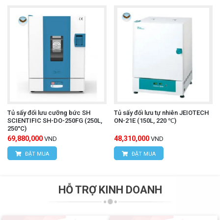
Tủ sấy đối lưu cưỡng bức SH
Tủ sấy đối lưu tự nhiên JEIOTECH
SCIENTIFIC SH-DO-250FG (250L,
ON-21E (150L, 220 ℃)
250°C)
69,880,000
48,310,000
VND
VND
ĐẶT MUA
ĐẶT MUA
HỖ TRỢ KINH DOANH