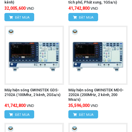
máy hiện sóng OWON
kênh)
Để mua được
tích phổ, Phát xung, 1GSa/s)
32,005,600
41,742,800
VND
VND
SDS8302
chính hãng hãy liên hệ trực tiếp với
ĐẶT MUA
ĐẶT MUA
chúng tôi:
CÔNG TY TNHH THIẾT BỊ VÀ CÔNG NGHỆ
HÙNG NGUYÊN
HÙNG NGUYÊN TECH - HÀ NỘI
Địa chỉ:
Số nhà 15, ngõ 85, Tân Xuân, Phường
Đông Ngạc, TP. Hà Nội
Văn phòng giao dịch:
Số nhà 20D, ngõ 16/28
Máy hiện sóng GWINSTEK GDS-
Máy hiện sóng GWINSTEK MDO-
2102A (100Mhz, 2 kênh, 2GSa/s)
2202A (200MHz, 2 kênh, 200
Đỗ Xuân Hợp, Phường Từ Liêm, TP. Hà Nội
Msa/s)
41,742,800
35,596,000
VND
VND
Hotline: 0393.968.345 / 0976.082.395
ĐẶT MUA
ĐẶT MUA
Email:
vantien2307@gmail.com
Website:
www.hungnguyentech.vn