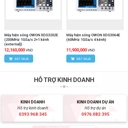
Máy hiện sóng OWON XDS3202E
Máy hiện sóng OWON XDS3064E
(200MHz 1GSa/s 2+1 kênh
(60MHz 1GSa/s 4 kênh)
(external))
12,160,000
11,900,000
VND
VND
ĐẶT MUA
ĐẶT MUA
HỖ TRỢ KINH DOANH
KINH DOANH
KINH DOANH DỰ ÁN
Hỗ trợ kinh doanh
Hỗ trợ dự án
0393.968.345
0976.082.395