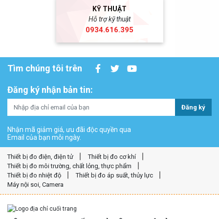
KỸ THUẬT
Hỗ trợ kỹ thuật
0934.616.395
Tìm chúng tôi trên
Đăng ký nhận bản tin:
Đăng ký
Nhận mã giảm giá, ưu đãi độc quyền qua
Email của bạn mỗi ngày.
Thiết bị đo điện, điện tử
Thiết bị đo cơ khí
Thiết bị đo môi trường, chất lỏng, thực phẩm
Thiết bị đo nhiệt độ
Thiết bị đo áp suất, thủy lực
Máy nội soi, Camera