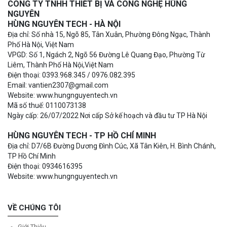
CÔNG TY TNHH THIẾT BỊ VÀ CÔNG NGHỆ HÙNG
NGUYÊN
HÙNG NGUYÊN TECH - HÀ NỘI
Địa chỉ: Số nhà 15, Ngõ 85, Tân Xuân, Phường Đông Ngạc, Thành
Phố Hà Nội, Việt Nam
VPGD: Số 1, Ngách 2, Ngõ 56 Đường Lê Quang Đạo, Phường Từ
Liêm, Thành Phố Hà Nội,Việt Nam
Điện thoại: 0393.968.345 / 0976.082.395
Email: vantien2307@gmail.com
Website: www.hungnguyentech.vn
Mã số thuế: 0110073138
Ngày cấp: 26/07/2022 Nơi cấp Sở kế hoạch và đầu tư TP Hà Nội
HÙNG NGUYÊN TECH - TP HỒ CHÍ MINH
Địa chỉ: D7/6B Đường Dương Đình Cúc, Xã Tân Kiên, H. Bình Chánh,
TP Hồ Chí Minh
Điện thoại: 0934616395
Website: www.hungnguyentech.vn
VỀ CHÚNG TÔI
Giới Thiệu