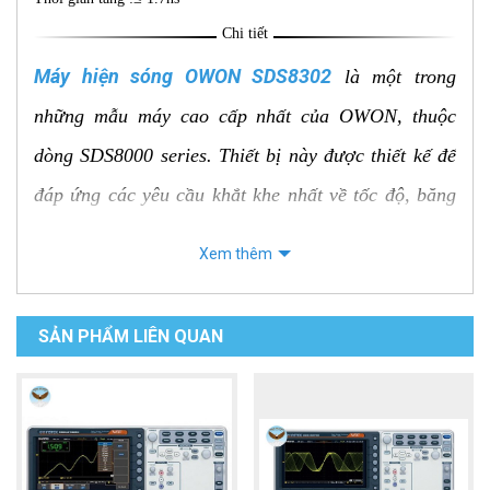
Chi tiết
Máy hiện sóng OWON SDS8302
là một trong
những mẫu máy cao cấp nhất của OWON, thuộc
dòng SDS8000 series. Thiết bị này được thiết kế để
đáp ứng các yêu cầu khắt khe nhất về tốc độ, băng
thông và độ chính xác, phù hợp cho các ứng dụng
Xem thêm
chuyên sâu trong nghiên cứu, phát triển sản phẩm
điện tử cao cấp và kiểm tra chất lượng.
SẢN PHẨM LIÊN QUAN
Thông số kỹ thuật nổi bật
Băng thông (Bandwidth): 300 MHz. Đây là một
băng thông rất lớn, cho phép máy hiển thị và
phân tích các tín hiệu có tần số lên đến 300 MHz