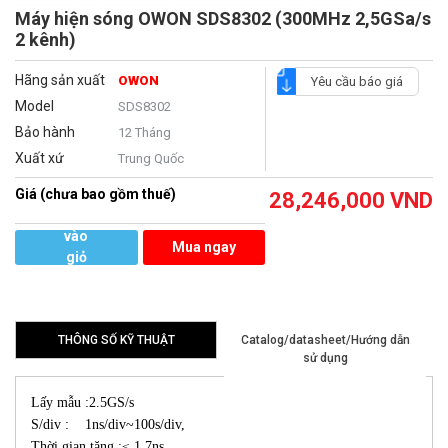
Máy hiện sóng OWON SDS8302 (300MHz 2,5GSa/s
2 kênh)
Hãng sản xuất
OWON
Yêu cầu báo giá
Model
SDS8302
Bảo hành
12 Tháng
Xuất xứ
Trung Quốc
Giá (chưa bao gồm thuế)
28,246,000
VND
Thêm
vào
Mua ngay
giỏ
hàng
THÔNG SỐ KỸ THUẬT
Catalog/datasheet/Hướng dẫn
sử dụng
Lấy mẫu :2.5GS/s
S/div : 1ns/div~100s/div,
Thời gian tăng :≤ 1.7ns