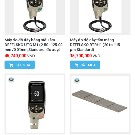
Máy đo độ dày bằng siêu âm
Máy đo độ dày tấm màng
DEFELSKO UTG M1 (2.50 -125.00
DEFELSKO RTRH1 (20 to 115
mm /0,01mm,Standard, đo xuyên
μm,Standard)
qua lớp sơn)
45,740,000
15,700,000
VND
VND
ĐẶT MUA
ĐẶT MUA