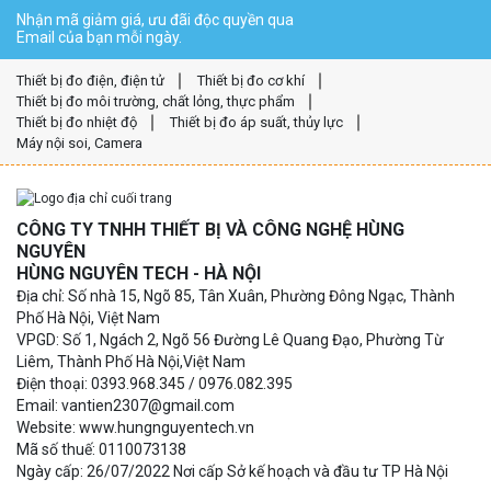
Nhận mã giảm giá, ưu đãi độc quyền qua
Email của bạn mỗi ngày.
Thiết bị đo điện, điện tử
Thiết bị đo cơ khí
Thiết bị đo môi trường, chất lỏng, thực phẩm
Thiết bị đo nhiệt độ
Thiết bị đo áp suất, thủy lực
Máy nội soi, Camera
CÔNG TY TNHH THIẾT BỊ VÀ CÔNG NGHỆ HÙNG
NGUYÊN
HÙNG NGUYÊN TECH - HÀ NỘI
Địa chỉ: Số nhà 15, Ngõ 85, Tân Xuân, Phường Đông Ngạc, Thành
Phố Hà Nội, Việt Nam
VPGD: Số 1, Ngách 2, Ngõ 56 Đường Lê Quang Đạo, Phường Từ
Liêm, Thành Phố Hà Nội,Việt Nam
Điện thoại: 0393.968.345 / 0976.082.395
Email: vantien2307@gmail.com
Website: www.hungnguyentech.vn
Mã số thuế: 0110073138
Ngày cấp: 26/07/2022 Nơi cấp Sở kế hoạch và đầu tư TP Hà Nội