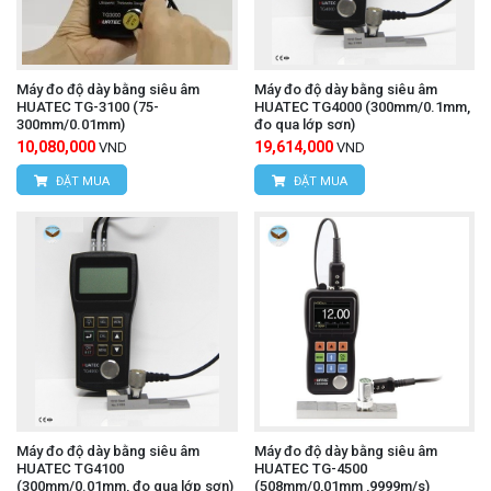
các vật liệu dạng tấm, màng.
Vật liệu gốm (Ceramic) thường được sử dụng cho
Máy đo độ dày bằng siêu âm
Máy đo độ dày bằng siêu âm
HUATEC TG-3100 (75-
HUATEC TG4000 (300mm/0.1mm,
mũi đo và đe. Vật liệu này chống gỉ sét, chống
300mm/0.01mm)
đo qua lớp sơn)
10,080,000
19,614,000
VND
VND
mài mòn và tăng độ bền, đặc biệt hữu ích trong
ĐẶT MUA
ĐẶT MUA
môi trường sản xuất.
Thiết kế cầm tay tiện lợi với cần gạt (thumb
lever) dễ dàng thao tác bằng ngón cái, giúp nhấc
mũi đo lên để đưa vật liệu vào và thực hiện phép
đo nhanh chóng.
Mặt đồng hồ được thiết kế rõ ràng, dễ đọc, với
các vạch chia độ siêu nhỏ để đọc chính xác đến
Máy đo độ dày bằng siêu âm
Máy đo độ dày bằng siêu âm
micromet.
HUATEC TG4100
HUATEC TG-4500
(300mm/0.01mm, đo qua lớp sơn)
(508mm/0,01mm ,9999m/s)