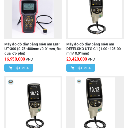
Địa chỉ:
Số 15, ngõ 85 Tân Xuân, P. Xuân Đỉnh,
Q. Bắc Từ Liêm, TP. Hà Nội.
VPDG:
Số 20D, ngõ 16/28 Đỗ Xuân Hợp, P. Mỹ
Đình 1, Q.Nam Từ Liêm, TP. Hà Nội
Máy đo độ dày bằng siêu âm EBP
Máy đo độ dày bằng siêu âm
Hotline: 0393.968.345 / 0976.082.395
UT-300 (0.75-400mm /0.01mm, Đo
DEFELSKO UTG C1 (1.00 -125.00
qua lớp phủ)
mm/ 0,01mm)
Email:
vantien2307@gmail.com
16,950,000
23,420,000
VND
VND
Website:
www.hungnguyentech.vn
ĐẶT MUA
ĐẶT MUA
HÙNG NGUYÊN TECH - TP HỒ CHÍ MINH
Địa chỉ:
D7/6B đường Dương Đình Cúc, Xã Tân
Kiên, Huyện Bình Chánh, TP. Hồ Chí Minh.
Hotline: 0934.616.395
Email:
vantien2307@gmail.com
Website:
www.hungnguyentech.vn