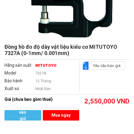
Đồng hồ đo độ dày vật liệu kiểu cơ MITUTOYO
7327A (0-1mm/ 0.001mm)
Hãng sản xuất
MITUTOYO
Yêu cầu báo giá
Model
7327A
Bảo hành
12 Tháng
Xuất xứ
Nhật Bản
Giá (chưa bao gồm thuế)
2,550,000
VND
Thêm
vào
Mua ngay
giỏ
hàng