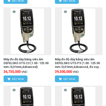
ĐẶT MUA
ĐẶT MUA
Máy đo độ dày bằng siêu âm
Máy đo độ dày bằng siêu âm
DEFELSKO UTG C3 (1.00 -125.00
DEFELSKO UTG P3 (1.00 -125.00
mm /0,01mm,Advanced)
mm /0,01mm,Advanced, đo xuyên
qua lớp sơn)
36,730,000
39,300,000
VND
VND
ĐẶT MUA
ĐẶT MUA