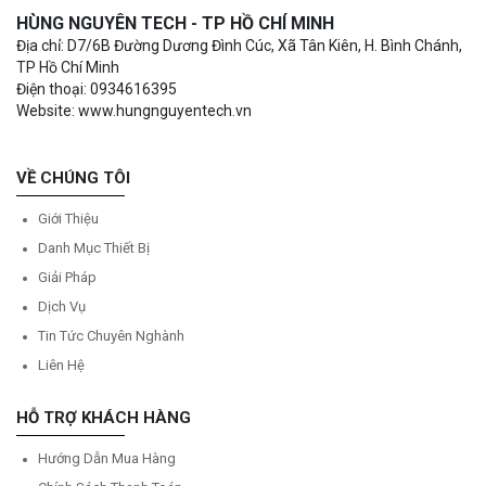
HÙNG NGUYÊN TECH - TP HỒ CHÍ MINH
Địa chỉ: D7/6B Đường Dương Đình Cúc, Xã Tân Kiên, H. Bình Chánh,
TP Hồ Chí Minh
Điện thoại: 0934616395
Website: www.hungnguyentech.vn
VỀ CHÚNG TÔI
Giới Thiệu
Danh Mục Thiết Bị
Giải Pháp
Dịch Vụ
Tin Tức Chuyên Nghành
Liên Hệ
HỖ TRỢ KHÁCH HÀNG
Hướng Dẫn Mua Hàng