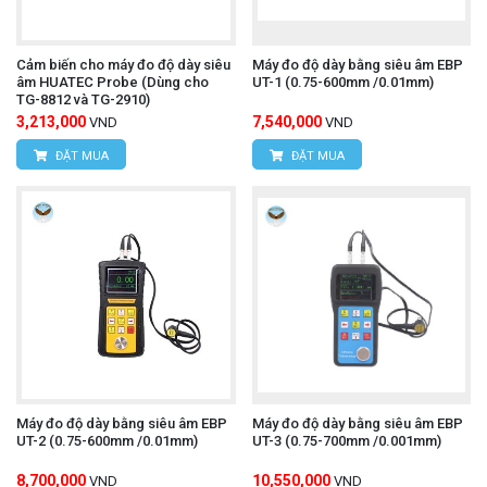
Camera nhiệt độ UNI-T UTi165A+
Tìm hiểu thêm:
Cảm biến cho máy đo độ dày siêu
Máy đo độ dày bằng siêu âm EBP
Lợi ích khi sử dụng
âm HUATEC Probe (Dùng cho
UT-1 (0.75-600mm /0.01mm)
TG-8812 và TG-2910)
Độ chính xác vượt trội: Với độ chia 0.001mm và
3,213,000
7,540,000
VND
VND
độ chính xác ± 0.005mm, đây là một trong những
ĐẶT MUA
ĐẶT MUA
thiết bị đo độ dày cơ khí chính xác nhất cho vật
liệu mỏng.
Bảo vệ vật liệu: Lực đo thấp giúp tránh làm hỏng
các vật liệu mềm và mỏng manh.
Đo nhanh và hiệu quả: Thiết kế cầm tay và thao
tác đơn giản giúp thực hiện các phép đo lặp lại
Máy đo độ dày bằng siêu âm EBP
Máy đo độ dày bằng siêu âm EBP
nhanh chóng trong môi trường sản xuất.
UT-2 (0.75-600mm /0.01mm)
UT-3 (0.75-700mm /0.001mm)
Đáng tin cậy và bền bỉ: Được chế tạo từ vật liệu
8,700,000
10,550,000
VND
VND