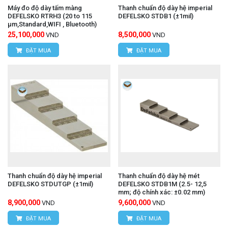
Máy đo độ dày tấm màng
Thanh chuẩn độ dày hệ imperial
DEFELSKO RTRH3 (20 to 115
DEFELSKO STDB1 (±1mil)
μm,Standard,WIFI , Bluetooth)
25,100,000
8,500,000
VND
VND
ĐẶT MUA
ĐẶT MUA
Thanh chuẩn độ dày hệ imperial
Thanh chuẩn độ dày hệ mét
DEFELSKO STDUTGP (±1mil)
DEFELSKO STDB1M (2.5- 12,5
mm; độ chính xác: ±0.02 mm)
8,900,000
9,600,000
VND
VND
ĐẶT MUA
ĐẶT MUA