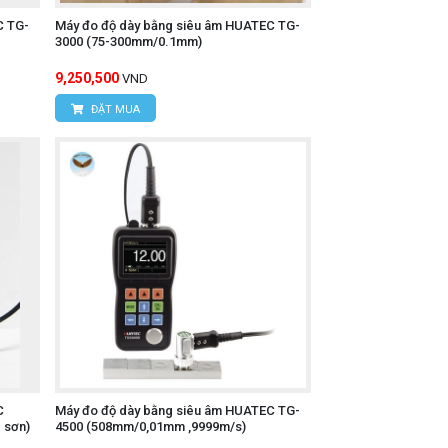
C TG-
Máy đo độ dày bằng siêu âm HUATEC TG-
i đo lên để đưa vật liệu vào và thực hiện
3000 (75-300mm/0.1mm)
9,250,500
VND
ĐẶT MUA
và tăng độ bền.
c.
vực nhờ khả năng đo nhanh và chính xác
C
Máy đo độ dày bằng siêu âm HUATEC TG-
 sơn)
4500 (508mm/0,01mm ,9999m/s)
ỡi).