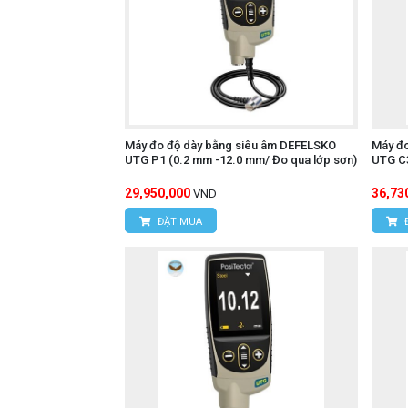
Máy đo độ dày bằng siêu âm DEFELSKO
Máy đ
UTG P1 (0.2 mm -12.0 mm/ Đo qua lớp sơn)
UTG C3
29,950,000
36,73
VND
ĐẶT MUA