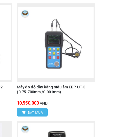
-2
Máy đo độ dày bằng siêu âm EBP UT-3
(0.75-700mm /0.001mm)
10,550,000
VND
ĐẶT MUA