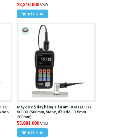
23,310,000
VND
ĐẶT MUA
 độ dày.
 nhanh chóng.
đo đáng tin cậy cho nhiều ứng dụng.
tiện lợi cho việc sử dụng tại nhiều địa
C TG-
Máy đo độ dày bằng siêu âm HUATEC TG-
p sơn
5000D (508mm, 5Mhz, đầu dò 13.5mm -
200mm)
55,881,000
VND
iểm tra độ dày vật liệu mỏng trong môi
ĐẶT MUA