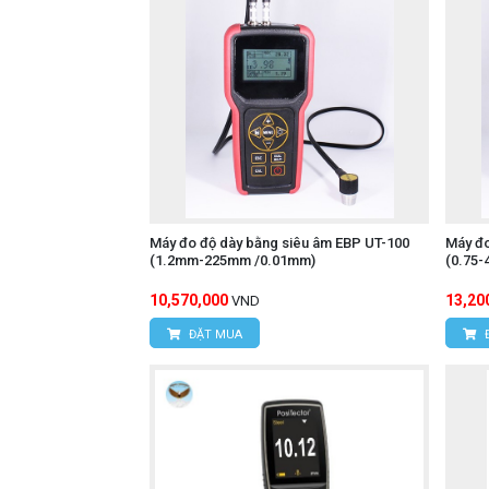
Website:
www.hungnguyentech.vn
Đồng hồ vạn năng UNI-T 
Xem thêm:
Máy đo độ dày bằng siêu âm EBP UT-100
Máy đo
(1.2mm-225mm /0.01mm)
(0.75
10,570,000
13,20
VND
ĐẶT MUA