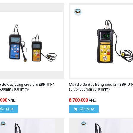
ÔNG NGHỆ HÙNG NGUYÊN
 Xuân Đỉnh, Q. Bắc Từ Liêm, TP. Hà Nội.
Hợp, P. Mỹ Đình 1, Q.Nam Từ Liêm, TP. Hà Nội
95
 độ dày bằng siêu âm EBP UT-1
Máy đo độ dày bằng siêu âm EBP UT
-600mm /0.01mm)
(0.75-600mm /0.01mm)
Í MINH
,000
8,700,000
VND
VND
c, Xã Tân Kiên, Huyện Bình Chánh, TP. Hồ Chí Minh.
ĐẶT MUA
ĐẶT MUA