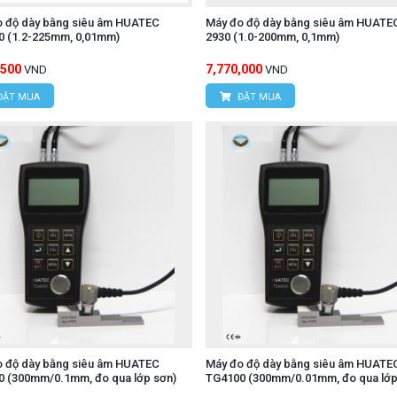
thông thường khó tiếp cận.
o độ dày bằng siêu âm HUATEC
Máy đo độ dày bằng siêu âm HUATE
 (lifting lever) dễ dàng thao tác bằng ngón cái, giúp nhấc mũ
0 (1.2-225mm, 0,01mm)
2930 (1.0-200mm, 0,1mm)
,500
7,770,000
VND
VND
ễ đọc.
ĐẶT MUA
ĐẶT MUA
vật liệu gốm (ceramic) cho mũi đo và đe, giúp chống gỉ sét 
 kính bảo vệ giúp chống nước và dầu xâm nhập từ phía trướ
 ứng dụng rộng rãi trong nhiều ngành công nghiệp và lĩnh 
 dày của giấy, carton, màng nhựa, film.
, nỉ, sợi.
 tấm cao su, nhựa dẻo, gioăng đệm.
o độ dày bằng siêu âm HUATEC
Máy đo độ dày bằng siêu âm HUATE
0 (300mm/0.1mm, đo qua lớp sơn)
TG4100 (300mm/0.01mm, đo qua lớp
oại mỏng, độ sâu rãnh, thành ống nhỏ (nếu có mũi đo dạng lư