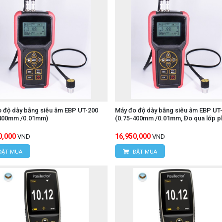
UT890C
 độ dày bằng siêu âm EBP UT-200
Máy đo độ dày bằng siêu âm EBP UT
-400mm /0.01mm)
(0.75-400mm /0.01mm, Đo qua lớp p
0,000
16,950,000
VND
VND
ĐẶT MUA
ĐẶT MUA