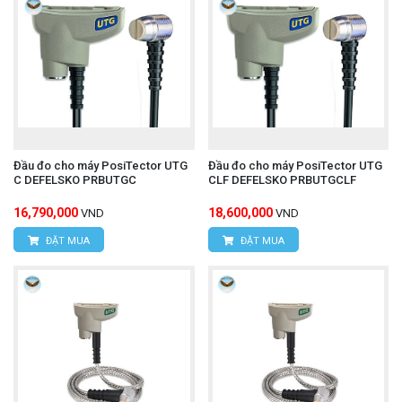
Đầu đo cho máy PosiTector UTG
Đầu đo cho máy PosiTector UTG
C DEFELSKO PRBUTGC
CLF DEFELSKO PRBUTGCLF
16,790,000
18,600,000
VND
VND
ĐẶT MUA
ĐẶT MUA