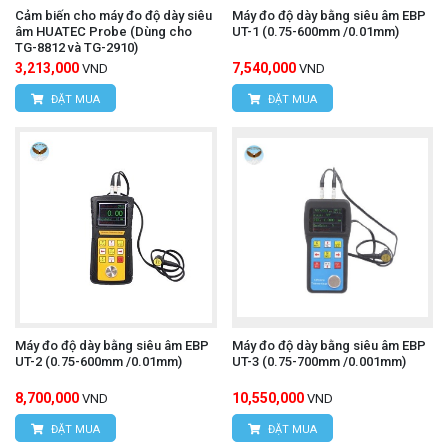
Cảm biến cho máy đo độ dày siêu
Máy đo độ dày bằng siêu âm EBP
Ngành dệt may: Đo độ dày của vải, da, nỉ, sợi.
âm HUATEC Probe (Dùng cho
UT-1 (0.75-600mm /0.01mm)
TG-8812 và TG-2910)
Ngành cao su và nhựa: Đo độ dày của tấm cao su,
3,213,000
7,540,000
VND
VND
nhựa dẻo, gioăng đệm.
ĐẶT MUA
ĐẶT MUA
Ngành cơ khí: Đo độ dày của lá kim loại mỏng,
độ sâu rãnh, hoặc thành ống.
Kiểm tra chất lượng sản phẩm: Đảm bảo các vật
liệu và chi tiết có hình dạng phức tạp đáp ứng
thông số kỹ thuật về độ dày.
Máy đo nhiệt độ hồng ngoại UNI-
Tìm hiểu thêm:
T UT306S
Máy đo độ dày bằng siêu âm EBP
Máy đo độ dày bằng siêu âm EBP
UT-2 (0.75-600mm /0.01mm)
UT-3 (0.75-700mm /0.001mm)
Lợi ích khi sử dụng
8,700,000
10,550,000
VND
VND
Đa năng với các hình dạng phức tạp: Khả năng
ĐẶT MUA
ĐẶT MUA