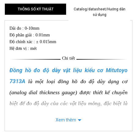
THÔNG SỐ KỸ THUẬT
Catalog/datasheet/Hướng dẫn
sử dụng
Dải đo : 0-10mm
Độ phân giải : 0.01mm
Độ chính xác : ± 0.015mm
Hệ đơn vị : mét
Chi tiết
Đồng hồ đo độ dày vật liệu kiểu cơ Mitutoyo
7313A
là một loại đồng hồ đo độ dày dạng cơ
(analog dial thickness gauge) được thiết kế chuyên
biệt để đo độ dày của các vật liệu mỏng, đặc biệt là
các ứng dụng yêu cầu tiếp xúc với bề mặt cong hoặc
Xem thêm
sâu.