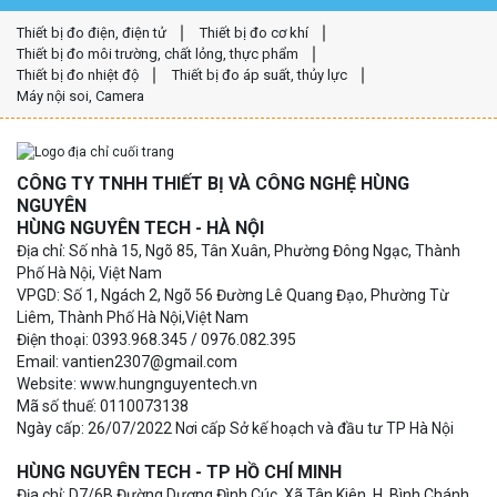
Thiết bị đo điện, điện tử
Thiết bị đo cơ khí
Thiết bị đo môi trường, chất lỏng, thực phẩm
Thiết bị đo nhiệt độ
Thiết bị đo áp suất, thủy lực
Máy nội soi, Camera
CÔNG TY TNHH THIẾT BỊ VÀ CÔNG NGHỆ HÙNG
NGUYÊN
HÙNG NGUYÊN TECH - HÀ NỘI
Địa chỉ: Số nhà 15, Ngõ 85, Tân Xuân, Phường Đông Ngạc, Thành
Phố Hà Nội, Việt Nam
VPGD: Số 1, Ngách 2, Ngõ 56 Đường Lê Quang Đạo, Phường Từ
Liêm, Thành Phố Hà Nội,Việt Nam
Điện thoại: 0393.968.345 / 0976.082.395
Email: vantien2307@gmail.com
Website: www.hungnguyentech.vn
Mã số thuế: 0110073138
Ngày cấp: 26/07/2022 Nơi cấp Sở kế hoạch và đầu tư TP Hà Nội
HÙNG NGUYÊN TECH - TP HỒ CHÍ MINH
Địa chỉ: D7/6B Đường Dương Đình Cúc, Xã Tân Kiên, H. Bình Chánh,