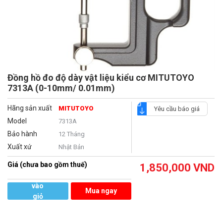
Đồng hồ đo độ dày vật liệu kiểu cơ MITUTOYO
7313A (0-10mm/ 0.01mm)
Hãng sản xuất
MITUTOYO
Yêu cầu báo giá
Model
7313A
Bảo hành
12 Tháng
Xuất xứ
Nhật Bản
Giá (chưa bao gồm thuế)
1,850,000
VND
Thêm
vào
Mua ngay
giỏ
hàng