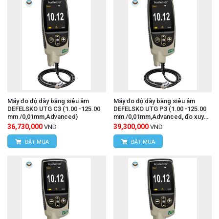
Website:
www.hungnguyentech.vn
Camera nhiệt độ UNI-T UTi220B
Xem thêm:
Máy đo độ dày bằng siêu âm
Máy đo độ dày bằng siêu âm
DEFELSKO UTG C3 (1.00 -125.00
DEFELSKO UTG P3 (1.00 -125.00
mm /0,01mm,Advanced)
mm /0,01mm,Advanced, đo xuyên
qua lớp sơn)
36,730,000
39,300,000
VND
VND
ĐẶT MUA
ĐẶT MUA