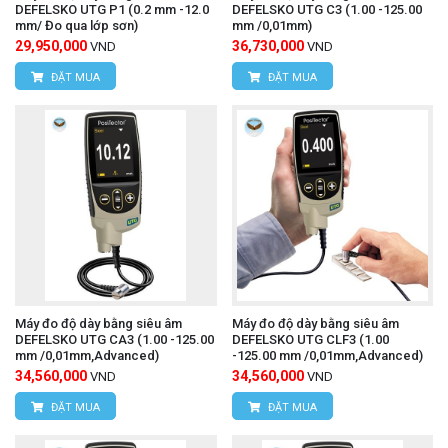
DEFELSKO UTG P1 (0.2 mm -12.0
DEFELSKO UTG C3 (1.00 -125.00
Địa chỉ:
Số 15, ngõ 85 Tân Xuân, P. Xuân Đỉnh,
mm/ Đo qua lớp sơn)
mm /0,01mm)
29,950,000
36,730,000
VND
VND
Q. Bắc Từ Liêm, TP. Hà Nội.
ĐẶT MUA
ĐẶT MUA
VPDG:
Số 20D, ngõ 16/28 Đỗ Xuân Hợp, P. Mỹ
Đình 1, Q.Nam Từ Liêm, TP. Hà Nội
Hotline: 0393.968.345 / 0976.082.395
Email:
vantien2307@gmail.com
Website:
www.hungnguyentech.vn
HÙNG NGUYÊN TECH - TP HỒ CHÍ MINH
Địa chỉ:
D7/6B đường Dương Đình Cúc, Xã Tân
Máy đo độ dày bằng siêu âm
Máy đo độ dày bằng siêu âm
DEFELSKO UTG CA3 (1.00 -125.00
DEFELSKO UTG CLF3 (1.00
Kiên, Huyện Bình Chánh, TP. Hồ Chí Minh.
mm /0,01mm,Advanced)
-125.00 mm /0,01mm,Advanced)
34,560,000
34,560,000
VND
VND
Hotline: 0934.616.395
ĐẶT MUA
ĐẶT MUA
Email:
vantien2307@gmail.com