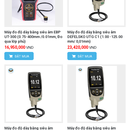
Không cần nguồn điện: Hoạt động hoàn toàn
bằng cơ học, không phụ thuộc vào pin hay nguồn
điện, tiện lợi cho việc sử dụng tại nhiều địa điểm
Máy đo độ dày bằng siêu âm EBP
Máy đo độ dày bằng siêu âm
UT-300 (0.75-400mm /0.01mm, Đo
DEFELSKO UTG C1 (1.00 -125.00
khác nhau trong nhà xưởng.
qua lớp phủ)
mm/ 0,01mm)
16,950,000
23,420,000
VND
VND
Mitutoyo 7313
A
là một công cụ lý tưởng cho các
ĐẶT MUA
ĐẶT MUA
ứng dụng đo độ dày yêu cầu sự linh hoạt trong việc
tiếp cận các bề mặt cong hoặc các rãnh hẹp, đồng
thời vẫn đảm bảo độ chính xác cao.
Thông tin liên hệ:
CÔNG TY TNHH THIẾT BỊ VÀ CÔNG NGHỆ
HÙNG NGUYÊN
HÙNG NGUYÊN TECH - HÀ NỘI
Máy đo độ dày bằng siêu âm
Máy đo độ dày bằng siêu âm