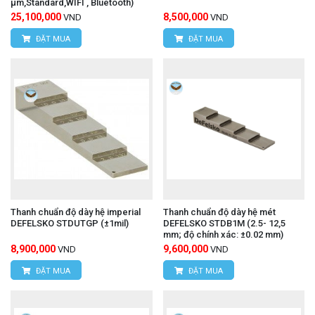
μm,Standard,WIFI , Bluetooth)
25,100,000
8,500,000
VND
VND
ĐẶT MUA
ĐẶT MUA
Thanh chuẩn độ dày hệ imperial
Thanh chuẩn độ dày hệ mét
DEFELSKO STDUTGP (±1mil)
DEFELSKO STDB1M (2.5- 12,5
mm; độ chính xác: ±0.02 mm)
8,900,000
9,600,000
VND
VND
ĐẶT MUA
ĐẶT MUA