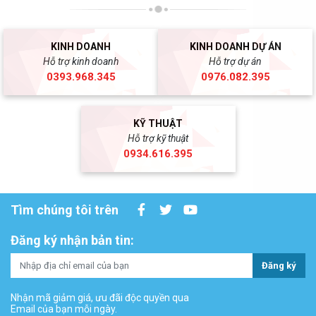
KINH DOANH
KINH DOANH DỰ ÁN
Hỗ trợ kinh doanh
Hỗ trợ dự án
0393.968.345
0976.082.395
KỸ THUẬT
Hỗ trợ kỹ thuật
0934.616.395
Tìm chúng tôi trên
Đăng ký nhận bản tin:
Đăng ký
Nhận mã giảm giá, ưu đãi độc quyền qua
Email của bạn mỗi ngày.