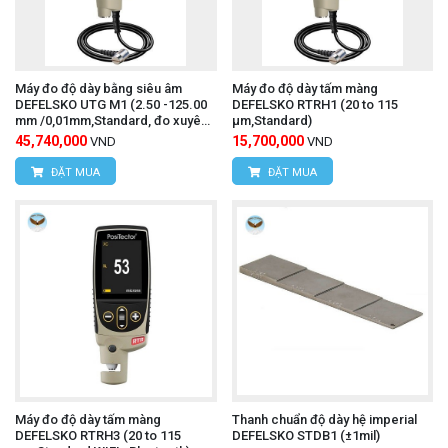
Máy đo độ dày bằng siêu âm
Máy đo độ dày tấm màng
DEFELSKO UTG M1 (2.50 -125.00
DEFELSKO RTRH1 (20 to 115
mm /0,01mm,Standard, đo xuyên
μm,Standard)
qua lớp sơn)
45,740,000
15,700,000
VND
VND
ĐẶT MUA
ĐẶT MUA
Máy đo độ dày tấm màng
Thanh chuẩn độ dày hệ imperial
DEFELSKO RTRH3 (20 to 115
DEFELSKO STDB1 (±1mil)