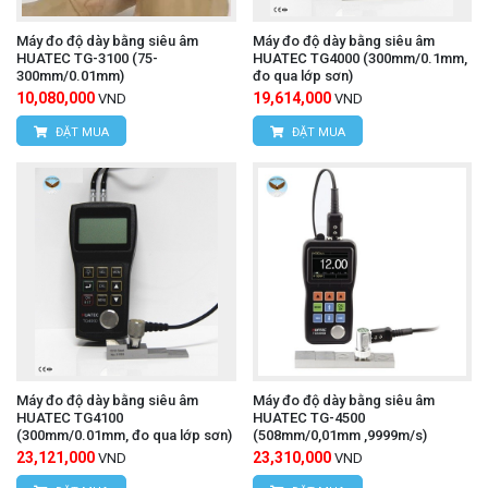
có khả năng đảo ngược (reverse anvil), với một mặt
Máy đo độ dày bằng siêu âm
Máy đo độ dày bằng siêu âm
HUATEC TG-3100 (75-
HUATEC TG4000 (300mm/0.1mm,
phẳng và một mặt cong (dạng lưỡi dao hoặc hình
300mm/0.01mm)
đo qua lớp sơn)
10,080,000
19,614,000
cầu). Điều này cho phép đo độ dày của:
VND
VND
ĐẶT MUA
ĐẶT MUA
Thấu kính (Lens Thickness): Đo độ dày của thấu
kính lồi hoặc lõm.
Thành ống/rãnh (Tube wall thickness/Groove
depth): Đo độ dày của thành ống hoặc độ sâu của
rãnh hẹp mà các mũi đo phẳng thông thường khó
tiếp cận.
Một số biến thể có thể đi kèm với mũi đo dạng bi
Máy đo độ dày bằng siêu âm
Máy đo độ dày bằng siêu âm
(ball point) kết hợp với đe phẳng hoặc đe lưỡi.
HUATEC TG4100
HUATEC TG-4500
(300mm/0.01mm, đo qua lớp sơn)
(508mm/0,01mm ,9999m/s)
Vật liệu gốm (Ceramic) thường được sử dụng cho
23,121,000
23,310,000
VND
VND