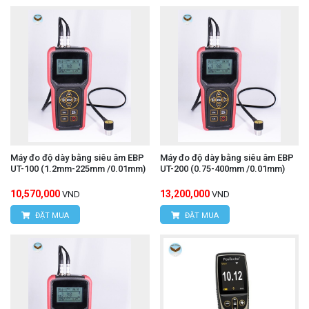
đo thấu kính, thành ống, hoặc rãnh hẹp là một ưu
điểm lớn so với các đồng hồ đo độ dày tiêu
chuẩn.
Đo nhanh và hiệu quả: Thiết kế cầm tay và cơ
chế hoạt động đơn giản giúp thực hiện các phép
đo nhanh chóng, phù hợp cho việc kiểm tra hàng
loạt.
Máy đo độ dày bằng siêu âm EBP
Máy đo độ dày bằng siêu âm EBP
UT-100 (1.2mm-225mm /0.01mm)
UT-200 (0.75-400mm /0.01mm)
Độ chính xác cao: Với độ chia 0.01mm và độ
10,570,000
13,200,000
VND
VND
chính xác ± 0.015mm, thiết bị này cung cấp kết
ĐẶT MUA
ĐẶT MUA
quả đo đáng tin cậy.
Bền bỉ và đáng tin cậy: Được chế tạo từ vật liệu
chất lượng cao, chống ăn mòn và có tuổi thọ sử
dụng lâu dài, đảm bảo hiệu suất ổn định.