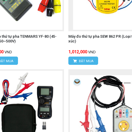
trường làm việc.
ÔNG NGHỆ HÙNG NGUYÊN
 thứ tự pha TENMARS YF-80 (45-
Máy đo thứ tự pha SEW 862 PR (Loại 
 50~500V)
xúc)
 Xuân Đỉnh, Q. Bắc Từ Liêm, TP. Hà Nội.
00
1,012,000
VND
VND
Hợp, P. Mỹ Đình 1, Q.Nam Từ Liêm, TP. Hà Nội
ĐẶT MUA
ĐẶT MUA
95
Í MINH
c, Xã Tân Kiên, Huyện Bình Chánh, TP. Hồ Chí Minh.