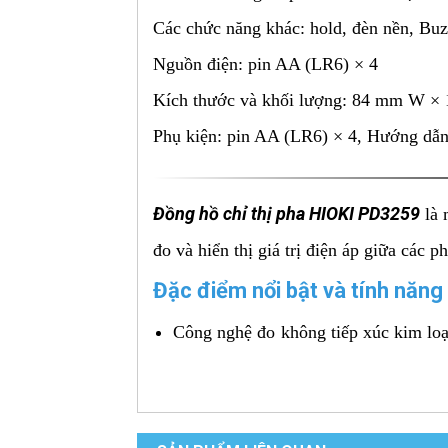
Các chức năng khác: hold, đèn nền, Buzz
Nguồn điện: pin AA (LR6) × 4
Kích thước và khối lượng: 84 mm W × 
Phụ kiện: pin AA (LR6) × 4, Hướng dẫn
Đồng hồ chỉ thị pha HIOKI PD3259
là 
đo và hiển thị giá trị điện áp giữa các p
Đặc điểm nổi bật và tính năng
Công nghệ đo không tiếp xúc kim loại
bên ngoài lớp cách điện của dây dẫn, 
Đồng thời hiển thị thứ tự pha và điện 
áp, cung cấp thông tin đầy đủ hơn cho