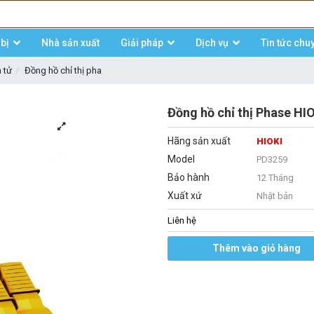
bị
Nhà sản xuất
Giải pháp
Dịch vụ
Tin tức chu
n tử
Đồng hồ chỉ thị pha
Đồng hồ chỉ thị Phase HI
Hãng sản xuất
HIOKI
Model
PD3259
Bảo hành
12 Tháng
Xuất xứ
Nhật bản
Liên hệ
Thêm vào giỏ hàng