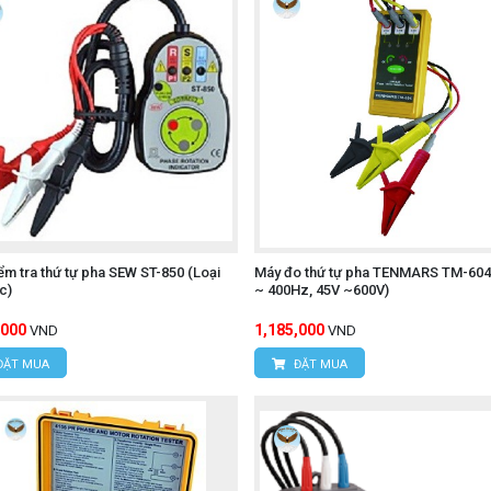
ng việc: Màn hình hiển thị đồng thời thứ tự pha và điện á
T IV 600V, đảm bảo an toàn tối đa cho người sử dụng khi là
ine AA (LR6).
5 giờ (khi đèn nền tắt, ở chế độ chờ).
84 mm (W) × 146 mm (H) × 46 mm (D), nặng khoảng 590 g (
ểm tra thứ tự pha SEW ST-850 (Loại
Máy đo thứ tự pha TENMARS TM-604
c)
~ 400Hz, 45V ~600V)
,000
1,185,000
VND
VND
ng bao gồm:
ĐẶT MUA
ĐẶT MUA