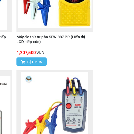
tiếp
Máy đo thứ tự pha SEW 887 PR (Hiển thị
LCD, tiếp xúc)
1,207,500
VND
ĐẶT MUA