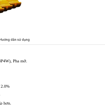
/Hướng dẫn sử dụng
 3P4W), Pha mở.
 2.0%
%
p hơn.