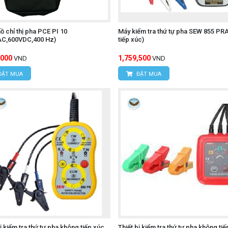
 UNI-T UT278A+
ồ chỉ thị pha PCE PI 10
Máy kiểm tra thứ tự pha SEW 855 PRA
AC,600VDC,400 Hz)
tiếp xúc)
,000
1,759,500
VND
VND
ĐẶT MUA
ĐẶT MUA
bị kiểm tra thứ tự pha không tiếp xúc
Thiết bị kiểm tra thứ tự pha không ti