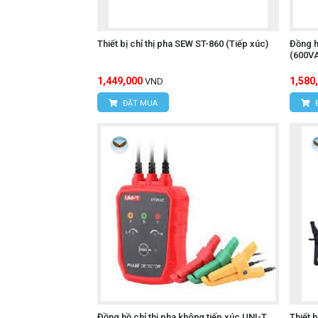
Website:
www.hungnguyentech.vn
Ampe kìm đo điện trở đất
Thiết bị chỉ thị pha SEW ST-860 (Tiếp xúc)
Đồng h
Xem thêm:
(600V
1,449,000
1,580
VND
ĐẶT MUA
Đồng hồ chỉ thị pha không tiếp xúc UNI-T
Thiết 