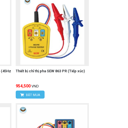
p giúp dễ dàng chụp ảnh làm bằng chứng
m việc với các hệ thống điện áp cao.
bao gồm pin), khá gọn gàng và dễ mang
 (45Hz
Thiết bị chỉ thị pha SEW 863 PR (Tiếp xúc)
954,500
VND
ĐẶT MUA