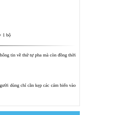
× 1 bộ
 thông tin về thứ tự pha mà còn đồng thời
 Người dùng chỉ cần kẹp các cảm biến vào
ị thứ tự, PD3259 hiển thị cả giá trị điện