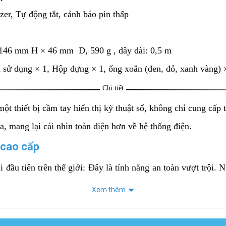
er, Tự động tắt, cảnh báo pin thấp
146 mm H × 46 mm D, 590 g , dây dài: 0,5 m
 sử dụng × 1, Hộp đựng × 1, ống xoắn (đen, đỏ, xanh vàng) 
Chi tiết
một thiết bị cầm tay hiển thị kỹ thuật số, không chỉ cung cấp
ha, mang lại cái nhìn toàn diện hơn về hệ thống điện.
 cao cấp
 đầu tiên trên thế giới: Đây là tính năng an toàn vượt trội.
loại bỏ mọi nguy cơ tiếp xúc với điện áp cao.
Xem thêm
áp 3 pha: Khác với các thiết bị chỉ thị pha cơ bản chỉ hiển th
 kỹ thuật viên.