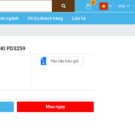
0
yên ngành
Hỗ trợ khách hàng
Liên hệ
OKI PD3259
Yêu cầu báo giá
Mua ngay