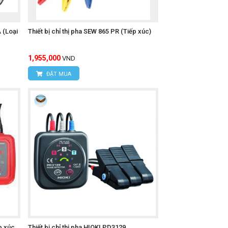
 (Loại
Thiết bị chỉ thị pha SEW 865 PR (Tiếp xúc)
1,955,000
VND
ĐẶT MUA
ếp xúc
Thiết bị chỉ thị pha HIOKI PD3129