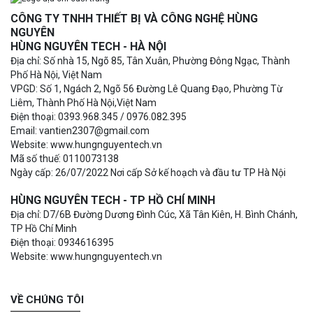
CÔNG TY TNHH THIẾT BỊ VÀ CÔNG NGHỆ HÙNG
NGUYÊN
HÙNG NGUYÊN TECH - HÀ NỘI
Địa chỉ: Số nhà 15, Ngõ 85, Tân Xuân, Phường Đông Ngạc, Thành
Phố Hà Nội, Việt Nam
VPGD: Số 1, Ngách 2, Ngõ 56 Đường Lê Quang Đạo, Phường Từ
Liêm, Thành Phố Hà Nội,Việt Nam
Điện thoại: 0393.968.345 / 0976.082.395
Email: vantien2307@gmail.com
Website: www.hungnguyentech.vn
Mã số thuế: 0110073138
Ngày cấp: 26/07/2022 Nơi cấp Sở kế hoạch và đầu tư TP Hà Nội
HÙNG NGUYÊN TECH - TP HỒ CHÍ MINH
Địa chỉ: D7/6B Đường Dương Đình Cúc, Xã Tân Kiên, H. Bình Chánh,
TP Hồ Chí Minh
Điện thoại: 0934616395
Website: www.hungnguyentech.vn
VỀ CHÚNG TÔI