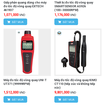
Giấy phản quang dùng cho máy
Thiết bị đo tốc độ vòng quay
đo tốc độ vòng quay EXTECH
SMARTSENSOR AS926
461937
(100~30000RPM)
1,071,000
1,176,000
VND
VND
ĐẶT MUA
ĐẶT MUA
Máy đo tốc độ vòng quay UNI-T
Máy đo tốc độ vòng quay KIMO
UT371 (99999RPM)
CT110 (tiếp xúc và không tiếp
xúc)
1,512,000
9,801,000
VND
VND
ĐẶT MUA
ĐẶT MUA