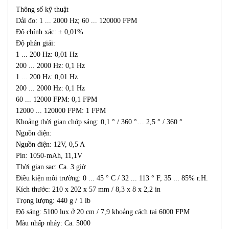
Thông số kỹ thuật
Dải đo: 1 ... 2000 Hz; 60 ... 120000 FPM
Độ chính xác: ± 0,01%
Độ phân giải:
1 ... 200 Hz: 0,01 Hz
200 ... 2000 Hz: 0,1 Hz
1 ... 200 Hz: 0,01 Hz
200 ... 2000 Hz: 0,1 Hz
60 ... 12000 FPM: 0,1 FPM
12000 ... 120000 FPM: 1 FPM
Khoảng thời gian chớp sáng: 0,1 ° / 360 °… 2,5 ° / 360 °
Nguồn điện:
Nguồn điện: 12V, 0,5 A
Pin: 1050-mAh, 11,1V
Thời gian sạc: Ca. 3 giờ
Điều kiện môi trường: 0 ... 45 ° C / 32 ... 113 ° F, 35 ... 85% r.H.
Kích thước: 210 x 202 x 57 mm / 8,3 x 8 x 2,2 in
Trọng lượng: 440 g / 1 lb
Độ sáng: 5100 lux ở 20 cm / 7,9 khoảng cách tại 6000 FPM
Màu nhấp nháy: Ca. 5000