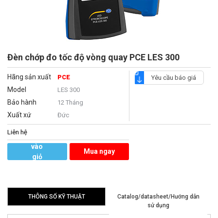
Đèn chớp đo tốc độ vòng quay PCE LES 300
Hãng sản xuất
PCE
Yêu cầu báo giá
Model
LES 300
Bảo hành
12 Tháng
Xuất xứ
Đức
Liên hệ
Thêm
vào
Mua ngay
giỏ
hàng
THÔNG SỐ KỸ THUẬT
Catalog/datasheet/Hướng dẫn
sử dụng