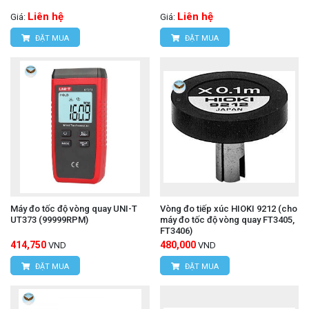
Liên hệ
Liên hệ
Giá:
Giá:
ĐẶT MUA
ĐẶT MUA
Máy đo tốc độ vòng quay UNI-T
Vòng đo tiếp xúc HIOKI 9212 (cho
UT373 (99999RPM)
máy đo tốc độ vòng quay FT3405,
FT3406)
414,750
480,000
VND
VND
ĐẶT MUA
ĐẶT MUA