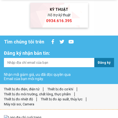
KỸ THUẬT
Hỗ trợ kỹ thuật
0934.616.395
Tìm chúng tôi trên
Đăng ký nhận bản tin:
Đăng ký
Nhận mã giảm giá, ưu đãi độc quyền qua
Email của bạn mỗi ngày.
Thiết bị đo điện, điện tử
Thiết bị đo cơ khí
Thiết bị đo môi trường, chất lỏng, thực phẩm
Thiết bị đo nhiệt độ
Thiết bị đo áp suất, thủy lực
Máy nội soi, Camera