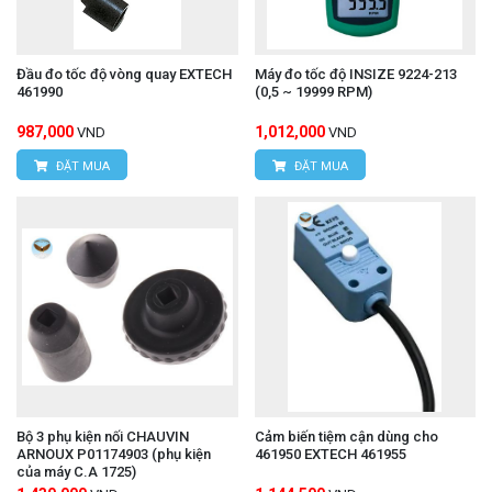
Đầu đo tốc độ vòng quay EXTECH
Máy đo tốc độ INSIZE 9224-213
461990
(0,5 ~ 19999 RPM)
987,000
1,012,000
VND
VND
ĐẶT MUA
ĐẶT MUA
Bộ 3 phụ kiện nối CHAUVIN
Cảm biến tiệm cận dùng cho
ARNOUX P01174903 (phụ kiện
461950 EXTECH 461955
của máy C.A 1725)