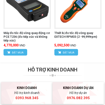
Máy đo tốc độ vòng quay động cơ
Thiết bị đo tốc độ vòng quay
PCE T236 (đo tiếp xúc và không
EXTECH RPM33 (2 -99,999rpm)
tiếp xúc)
4,770,000
5,092,500
VND
VND
ĐẶT MUA
ĐẶT MUA
HỖ TRỢ KINH DOANH
KINH DOANH
KINH DOANH DỰ ÁN
Hỗ trợ kinh doanh
Hỗ trợ dự án
0393.968.345
0976.082.395