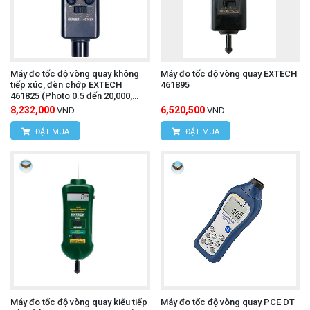
Máy đo tốc độ vòng quay không
Máy đo tốc độ vòng quay EXTECH
tiếp xúc, đèn chớp EXTECH
461895
461825 (Photo 0.5 đến 20,000,
Strobe 5 đến 99,999)
8,232,000
6,520,500
VND
VND
ĐẶT MUA
ĐẶT MUA
Máy đo tốc độ vòng quay kiểu tiếp
Máy đo tốc độ vòng quay PCE DT