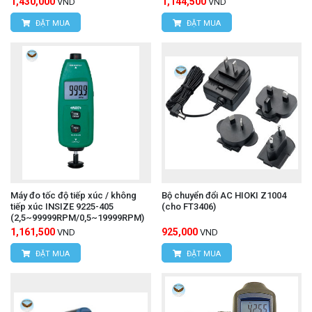
1,430,000
1,144,500
VND
VND
ĐẶT MUA
ĐẶT MUA
Máy đo tốc độ tiếp xúc / không
Bộ chuyển đổi AC HIOKI Z1004
tiếp xúc INSIZE 9225-405
(cho FT3406)
(2,5~99999RPM/0,5~19999RPM)
1,161,500
925,000
VND
VND
ĐẶT MUA
ĐẶT MUA