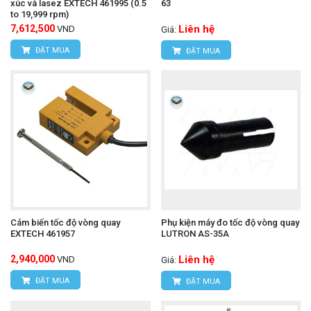
xúc và lasez EXTECH 461995 (0.5
63
to 19,999 rpm)
7,612,500
Liên hệ
VND
Giá:
ĐẶT MUA
ĐẶT MUA
Cám biến tốc độ vòng quay
Phụ kiện máy đo tốc độ vòng quay
EXTECH 461957
LUTRON AS-35A
2,940,000
Liên hệ
VND
Giá:
ĐẶT MUA
ĐẶT MUA