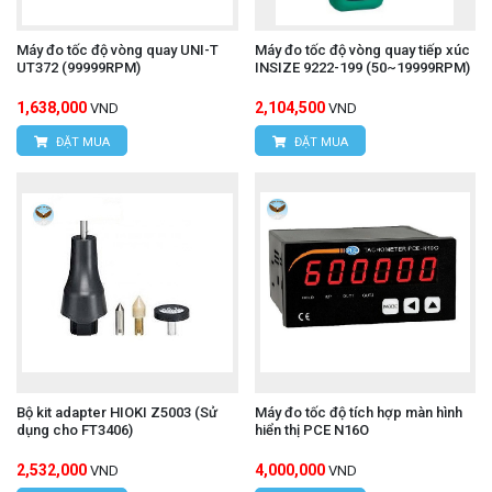
Máy đo tốc độ vòng quay UNI-T
Máy đo tốc độ vòng quay tiếp xúc
UT372 (99999RPM)
INSIZE 9222-199 (50~19999RPM)
1,638,000
2,104,500
VND
VND
ĐẶT MUA
ĐẶT MUA
Bộ kit adapter HIOKI Z5003 (Sử
Máy đo tốc độ tích hợp màn hình
dụng cho FT3406)
hiển thị PCE N16O
2,532,000
4,000,000
VND
VND