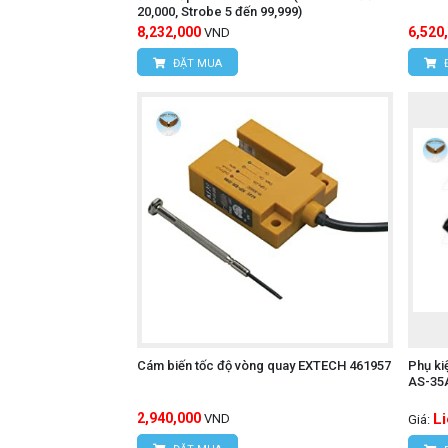
20,000, Strobe 5 đến 99,999)
8,232,000
6,520
VND
ĐẶT MUA
Cám biến tốc độ vòng quay EXTECH 461957
Phụ ki
AS-35
2,940,000
L
VND
Giá: