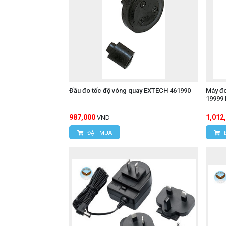
Đầu đo tốc độ vòng quay EXTECH 461990
Máy đo
19999
987,000
1,012
VND
ĐẶT MUA