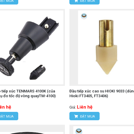
ĐẶT MUA
ĐẶT MUA
 tiếp xúc TENMARS 4100K (của
Đầu tiếp xúc cao su HIOKI 9033 (dù
ụ đo tốc độ vòng quayTM-4100)
Hioki FT3405, FT3406)
iên hệ
Liên hệ
Giá:
ĐẶT MUA
ĐẶT MUA