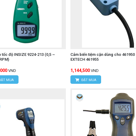
 tốc độ INSIZE 9224-213 (0,5 ~
Cảm biến tiệm cận dùng cho 461950
 RPM)
EXTECH 461955
,000
1,144,500
VND
VND
ĐẶT MUA
ĐẶT MUA