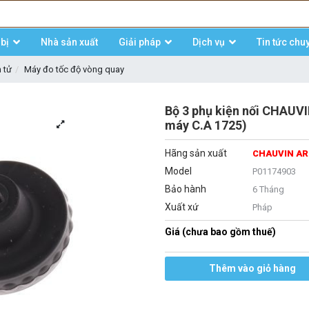
bị
Nhà sản xuất
Giải pháp
Dịch vụ
Tin tức chu
n tử
Máy đo tốc độ vòng quay
Bộ 3 phụ kiện nối CHAUV
máy C.A 1725)
Hãng sản xuất
CHAUVIN A
Model
P01174903
Bảo hành
6 Tháng
Xuất xứ
Pháp
Giá (chưa bao gồm thuế)
Thêm vào giỏ hàng