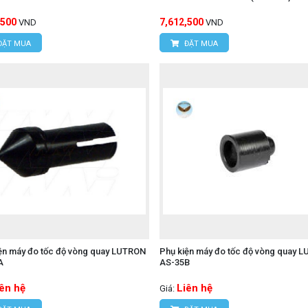
,500
7,612,500
VND
VND
ĐẶT MUA
ĐẶT MUA
ện máy đo tốc độ vòng quay LUTRON
Phụ kiện máy đo tốc độ vòng quay 
A
AS-35B
iên hệ
Liên hệ
Giá: