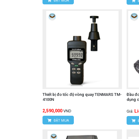
ĐẶT MUA
Thiết bị đo tốc độ vòng quay TENMARS TM-
Đầu đo
4100N
dụng c
2,590,000
L
VND
Giá:
ĐẶT MUA