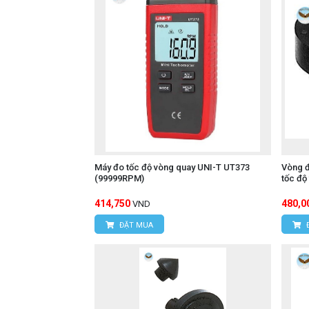
Máy đo tốc độ vòng quay UNI-T UT373
Vòng đ
(99999RPM)
tốc độ
414,750
480,0
VND
ĐẶT MUA