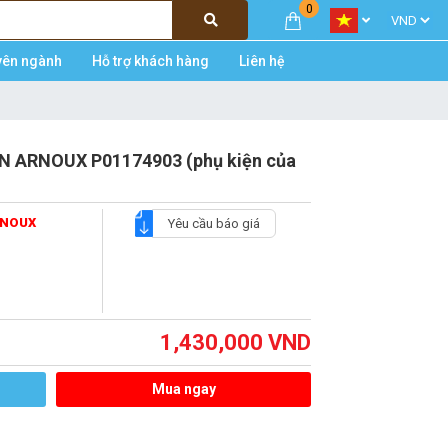
0
yên ngành
Hỗ trợ khách hàng
Liên hệ
IN ARNOUX P01174903 (phụ kiện của
RNOUX
Yêu cầu báo giá
1,430,000
VND
Mua ngay