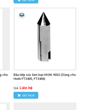
ĐẶT MUA
ng cho
Đầu tiếp xúc kim loại HIOKI 9032 (Dùng cho
Hioki FT3405, FT3406)
Liên hệ
Giá:
ĐẶT MUA