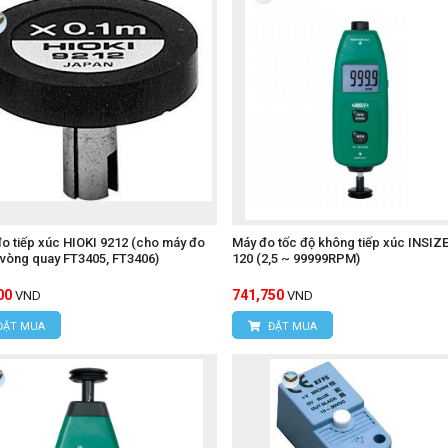
o tiếp xúc HIOKI 9212 (cho máy đo
Máy đo tốc độ không tiếp xúc INSIZE
 vòng quay FT3405, FT3406)
120 (2,5 ~ 99999RPM)
00
741,750
VND
VND
ĐẶT MUA
ĐẶT MUA