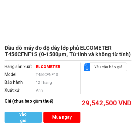
Đầu dò máy đo độ dày lớp phủ ELCOMETER
T456CFNF1S (0-1500μm, Từ tính và không từ tính)
Hãng sản xuất
ELCOMETER
Yêu cầu báo giá
Model
T456CFNF1S
Bảo hành
12 Tháng
Xuất xứ
Anh
Giá (chưa bao gồm thuế)
29,542,500
VND
Thêm
vào
Mua ngay
giỏ
hàng