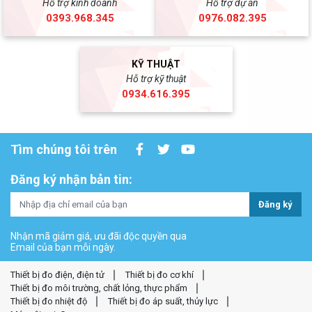
Hỗ trợ kinh doanh
Hỗ trợ dự án
0393.968.345
0976.082.395
KỸ THUẬT
Hỗ trợ kỹ thuật
0934.616.395
Tìm chúng tôi trên
Đăng ký nhận bản tin:
Đăng ký
Nhận mã giảm giá, ưu đãi độc quyền qua
Email của bạn mỗi ngày.
Thiết bị đo điện, điện tử
Thiết bị đo cơ khí
Thiết bị đo môi trường, chất lỏng, thực phẩm
Thiết bị đo nhiệt độ
Thiết bị đo áp suất, thủy lực