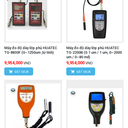
Máy đo độ dày lớp phủ HUATEC
Máy đo độ dày lớp phủ HUATEC
TG-8830F (0~1250um ,từ tính)
TG-2200B (0.1 um / 1 um, 0~2000
um / 0~80 mil)
9,954,000
9,954,000
VND
VND
ĐẶT MUA
ĐẶT MUA