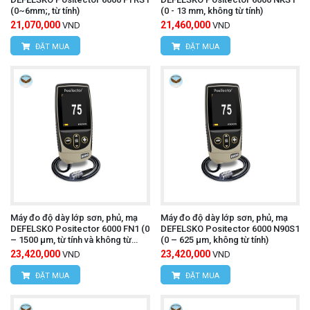
(0~6mm;, từ tính)
(0 - 13 mm, không từ tính)
21,070,000
21,460,000
VND
VND
ĐẶT MUA
ĐẶT MUA
Máy đo độ dày lớp sơn, phủ, mạ
Máy đo độ dày lớp sơn, phủ, mạ
DEFELSKO Positector 6000 FN1 (0
DEFELSKO Positector 6000 N90S1
– 1500 µm, từ tính và không từ
(0 – 625 µm, không từ tính)
tính)
23,420,000
23,420,000
VND
VND
ĐẶT MUA
ĐẶT MUA