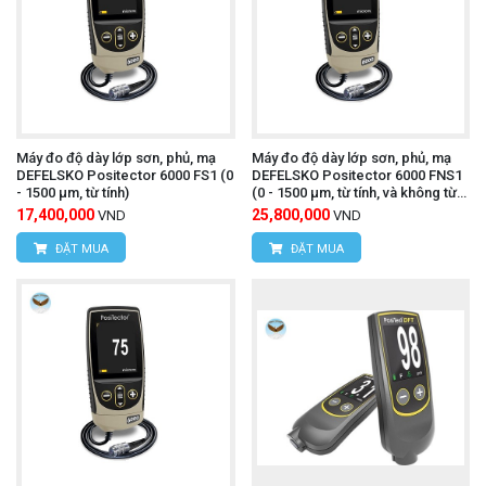
Máy đo độ dày lớp sơn, phủ, mạ
Máy đo độ dày lớp sơn, phủ, mạ
DEFELSKO Positector 6000 FS1 (0
DEFELSKO Positector 6000 FNS1
- 1500 µm, từ tính)
(0 - 1500 µm, từ tính, và không từ
tính)
17,400,000
25,800,000
VND
VND
ĐẶT MUA
ĐẶT MUA