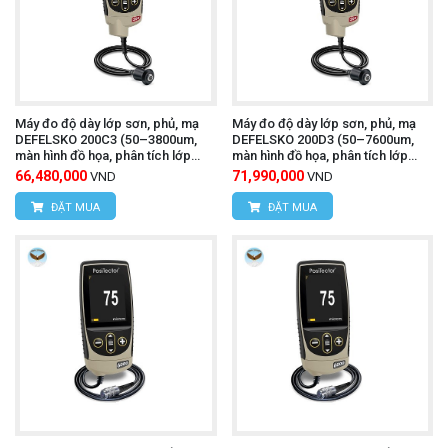
Máy đo độ dày lớp sơn, phủ, mạ
Máy đo độ dày lớp sơn, phủ, mạ
DEFELSKO 200C3 (50–3800um,
DEFELSKO 200D3 (50–7600um,
màn hình đồ họa, phân tích lớp
màn hình đồ họa, phân tích lớp
phủ)
phủ)
66,480,000
71,990,000
VND
VND
ĐẶT MUA
ĐẶT MUA