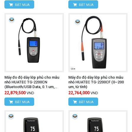
ĐẶT MUA
ĐẶT MUA
Máy đo độ dày lớp phủ cho mẫu
Máy đo độ dày lớp phủ cho mẫu
nhỏ HUATEC TG-2200CN
nhỏ HUATEC TG-2200CF (0~200
(Bluetooth/USB Data, 0.1 um,
um, từ tính)
0~200 um , không từ tính)
22,879,500
22,764,000
VND
VND
ĐẶT MUA
ĐẶT MUA