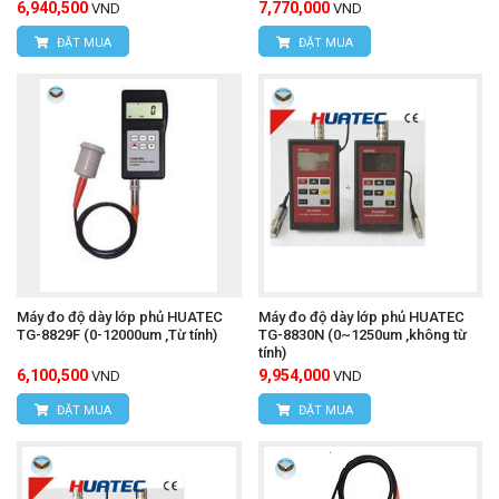
6,940,500
7,770,000
VND
VND
ĐẶT MUA
ĐẶT MUA
Máy đo độ dày lớp phủ HUATEC
Máy đo độ dày lớp phủ HUATEC
TG-8829F (0-12000um ,Từ tính)
TG-8830N (0~1250um ,không từ
tính)
6,100,500
9,954,000
VND
VND
ĐẶT MUA
ĐẶT MUA