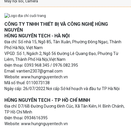
Máy nội soi, Camera
CÔNG TY TNHH THIẾT BỊ VÀ CÔNG NGHỆ HÙNG
NGUYÊN
HÙNG NGUYÊN TECH - HÀ NỘI
Địa chỉ: Số nhà 15, Ngõ 85, Tân Xuân, Phường Đông Ngạc, Thành
Phố Hà Nội, Việt Nam
VPGD: Số 1, Ngách 2, Ngõ 56 Đường Lê Quang Đạo, Phường Từ
Liêm, Thành Phố Hà Nội,Việt Nam
Điện thoại: 0393.968.345 / 0976.082.395
Email: vantien2307@gmail.com
Website: www.hungnguyentech.vn
Mã số thuế: 0110073138
Ngày cấp: 26/07/2022 Nơi cấp Sở kế hoạch và đầu tư TP Hà Nội
HÙNG NGUYÊN TECH - TP HỒ CHÍ MINH
Địa chỉ: D7/6B Đường Dương Đình Cúc, Xã Tân Kiên, H. Bình Chánh,
TP Hồ Chí Minh
Điện thoại: 0934616395
Website: www.hungnguyentech.vn