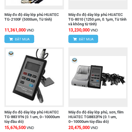
Máy đo độ dày lớp phủ HUATEC
Máy đo độ dày lớp phủ HUATEC
TG-2100F (5000um, Từ tính)
TG-8010 (1250 μm, 0.1μm, Từ tính
và không từ tính)
11,361,000
13,230,000
VND
VND
ĐẶT MUA
ĐẶT MUA
Máy đo độ dày lớp phủ HUATEC
Máy đo độ dày lớp phủ, sơn, film
TG-8831FN (0.1 um, 0~10000um
HUATEC TG8832FN (0.1 um,
tùy đầu dò)
0~10000um tùy đầu dò)
15,676,500
20,475,000
VND
VND