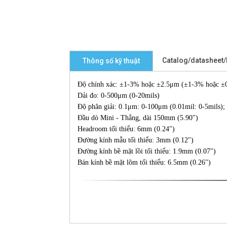
Catalog/datasheet
Thông số kỹ thuật
Độ chính xác: ±1-3% hoặc ±2.5μm (±1-3% hoặc ±0
Dải đo: 0-500μm (0-20mils)
Độ phân giải: 0.1μm: 0-100μm (0.01mil: 0-5mils)
Đầu dò Mini - Thẳng, dài 150mm (5.90")
Headroom tối thiểu: 6mm (0.24")
Đường kính mẫu tối thiểu: 3mm (0.12")
Đường kính bề mặt lồi tối thiểu: 1.9mm (0.07")
Bán kính bề mặt lõm tối thiểu: 6.5mm (0.26")