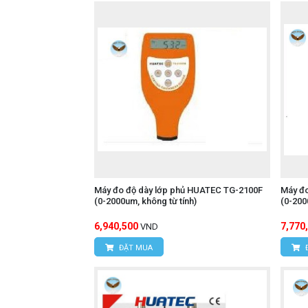
Máy đo độ dày lớp phủ HUATEC TG-2100F
Máy đ
(0-2000um, không từ tính)
6,940,500
7,770
VND
ĐẶT MUA