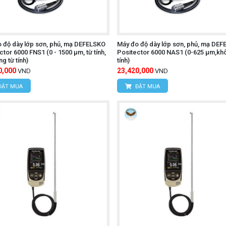
 độ dày lớp sơn, phủ, mạ DEFELSKO
Máy đo độ dày lớp sơn, phủ, mạ DE
ctor 6000 FNS1 (0 - 1500 µm, từ tính,
Positector 6000 NAS1 (0-625 µm,khôn
g từ tính)
tính)
0,000
23,420,000
VND
VND
ĐẶT MUA
ĐẶT MUA