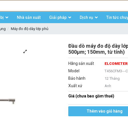
bị
Nhà sản xuất
Giải pháp
Dịch vụ
Tin tức chu
dụng
Máy đo độ dày lớp phủ
Đầu dò máy đo độ dày l
500μm; 150mm, từ tính)
Hãng sản xuất
ELCOMETER
Model
T456CFM3---C
Bảo hành
12 Tháng
Xuất xứ
Anh
Giá (chưa bao gồm thuế)
Thêm vào giỏ hàng