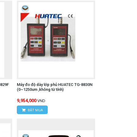
8829F
Máy đo độ dày lớp phủ HUATEC TG-8830N
(0~1250um ,không từ tính)
9,954,000
VND
ĐẶT MUA