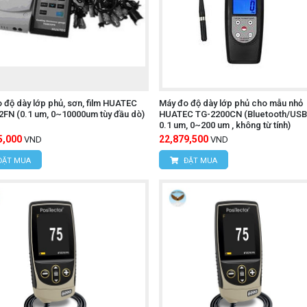
 độ dày lớp phủ, sơn, film HUATEC
Máy đo độ dày lớp phủ cho mẫu nhỏ
FN (0.1 um, 0~10000um tùy đầu dò)
HUATEC TG-2200CN (Bluetooth/USB 
0.1 um, 0~200 um , không từ tính)
5,000
22,879,500
VND
VND
ĐẶT MUA
ĐẶT MUA