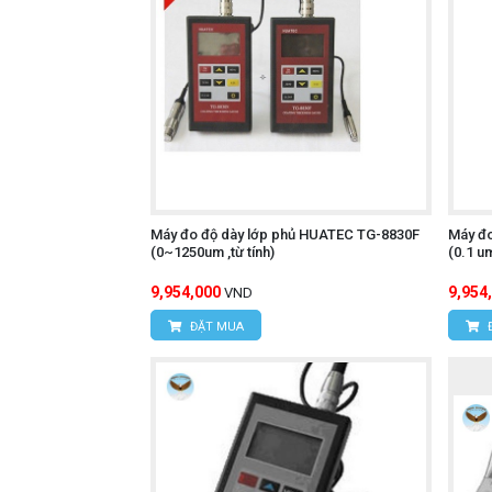
Máy đo độ dày lớp phủ HUATEC TG-8830F
Máy đ
(0~1250um ,từ tính)
(0.1 u
9,954,000
9,954
VND
ĐẶT MUA