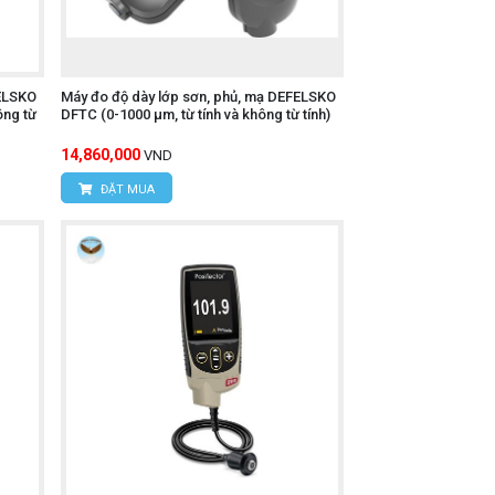
FELSKO
Máy đo độ dày lớp sơn, phủ, mạ DEFELSKO
g từ
DFTC (0-1000 µm, từ tính và không từ tính)
14,860,000
VND
ĐẶT MUA