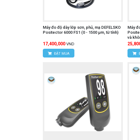
Máy đo độ dày lớp sơn, phủ, mạ DEFELSKO
Máy đo
Positector 6000 FS1 (0 - 1500 µm, từ tính)
Posite
và khôn
17,400,000
25,80
VND
ĐẶT MUA