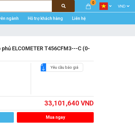
0
yên ngành
Hỗ trợ khách hàng
Liên hệ
ớp phủ ELCOMETER T456CFM3---C (0-
Yêu cầu báo giá
33,101,640
VND
Mua ngay