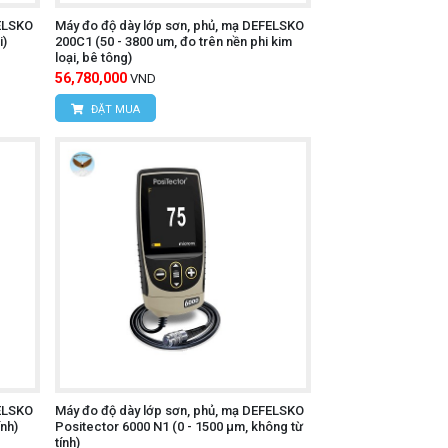
FELSKO
Máy đo độ dày lớp sơn, phủ, mạ DEFELSKO
i)
200C1 (50 - 3800 um, đo trên nền phi kim
loại, bê tông)
56,780,000
VND
ĐẶT MUA
FELSKO
Máy đo độ dày lớp sơn, phủ, mạ DEFELSKO
ính)
Positector 6000 N1 (0 - 1500 µm, không từ
tính)