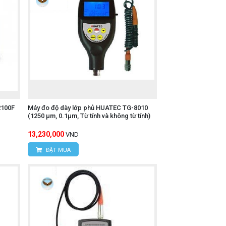
2100F
Máy đo độ dày lớp phủ HUATEC TG-8010
(1250 μm, 0.1μm, Từ tính và không từ tính)
13,230,000
VND
ĐẶT MUA