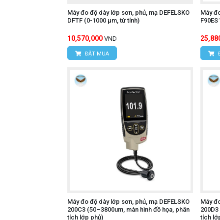
Máy đo độ dày lớp sơn, phủ, mạ DEFELSKO
Máy đo
DFTF (0-1000 µm, từ tính)
F90ES1
10,570,000
25,88
VND
ĐẶT MUA
Máy đo độ dày lớp sơn, phủ, mạ DEFELSKO
Máy đo
200C3 (50–3800um, màn hình đồ họa, phân
200D3 
tích lớp phủ)
tích lớ