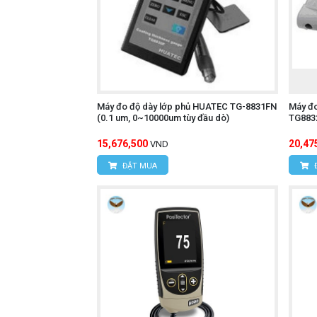
Máy đo độ dày lớp phủ HUATEC TG-8831FN
Máy đo
(0.1 um, 0~10000um tùy đầu dò)
TG8832
15,676,500
20,47
VND
ĐẶT MUA