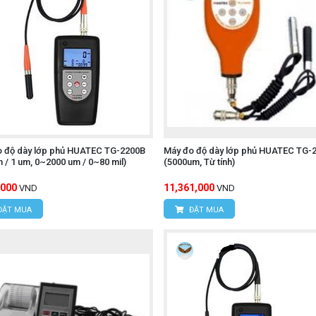
o độ dày lớp phủ HUATEC TG-2200B
Máy đo độ dày lớp phủ HUATEC TG-
m / 1 um, 0~2000 um / 0~80 mil)
(5000um, Từ tính)
,000
11,361,000
VND
VND
ĐẶT MUA
ĐẶT MUA