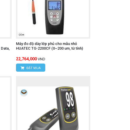
Máy đo độ dày lớp phủ cho mẫu nhỏ
Data,
HUATEC TG-2200CF (0~200 um, từ tính)
22,764,000
VND
ĐẶT MUA