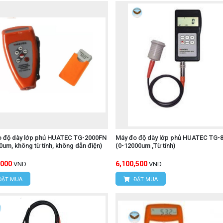
o độ dày lớp phủ HUATEC TG-2000FN
Máy đo độ dày lớp phủ HUATEC TG-
(0-2000um, không từ tính, không dẫn điện)
(0-12000um ,Từ tính)
,000
6,100,500
VND
VND
ĐẶT MUA
ĐẶT MUA