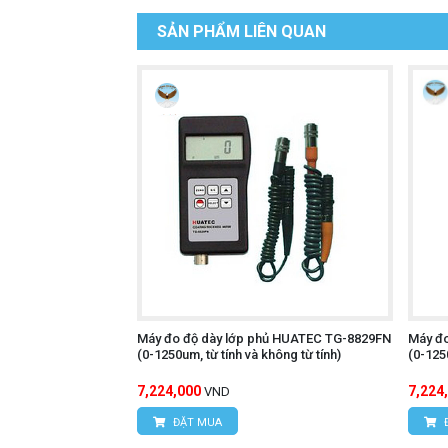
SẢN PHẨM LIÊN QUAN
Máy đo độ dày lớp phủ HUATEC TG-8829FN
Máy đ
(0-1250um, từ tính và không từ tính)
(0-1250
7,224,000
7,224
VND
ĐẶT MUA