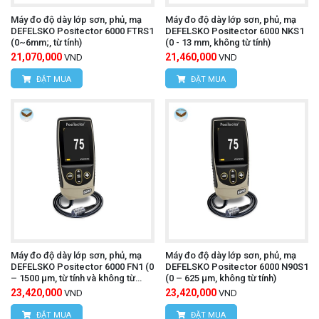
Máy đo độ dày lớp sơn, phủ, mạ
Máy đo độ dày lớp sơn, phủ, mạ
DEFELSKO Positector 6000 FTRS1
DEFELSKO Positector 6000 NKS1
(0~6mm;, từ tính)
(0 - 13 mm, không từ tính)
21,070,000
21,460,000
VND
VND
ĐẶT MUA
ĐẶT MUA
Máy đo độ dày lớp sơn, phủ, mạ
Máy đo độ dày lớp sơn, phủ, mạ
DEFELSKO Positector 6000 FN1 (0
DEFELSKO Positector 6000 N90S1
– 1500 µm, từ tính và không từ
(0 – 625 µm, không từ tính)
tính)
23,420,000
23,420,000
VND
VND
ĐẶT MUA
ĐẶT MUA