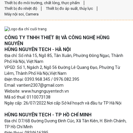
Thiết bị đo môi trường, chất lỏng, thực phẩm
Thiết bị đo nhiệt độ
Thiết bị đo áp suất, thủy lực
Máy nội soi, Camera
CÔNG TY TNHH THIẾT BỊ VÀ CÔNG NGHỆ HÙNG
NGUYÊN
HÙNG NGUYÊN TECH - HÀ NỘI
Địa chỉ: Số nhà 15, Ngõ 85, Tân Xuân, Phường Đông Ngạc, Thành
Phố Hà Nội, Việt Nam
VPGD: Số 1, Ngách 2, Ngõ 56 Đường Lê Quang Đạo, Phường Từ
Liêm, Thành Phố Hà Nội,Việt Nam
Điện thoại: 0393.968.345 / 0976.082.395
Email: vantien2307@gmail.com
Website: www.hungnguyentech.vn
Mã số thuế: 0110073138
Ngày cấp: 26/07/2022 Nơi cấp Sở kế hoạch và đầu tư TP Hà Nội
HÙNG NGUYÊN TECH - TP HỒ CHÍ MINH
Địa chỉ: D7/6B Đường Dương Đình Cúc, Xã Tân Kiên, H. Bình Chánh,
TP Hồ Chí Minh
Điện thoại: 0934616395