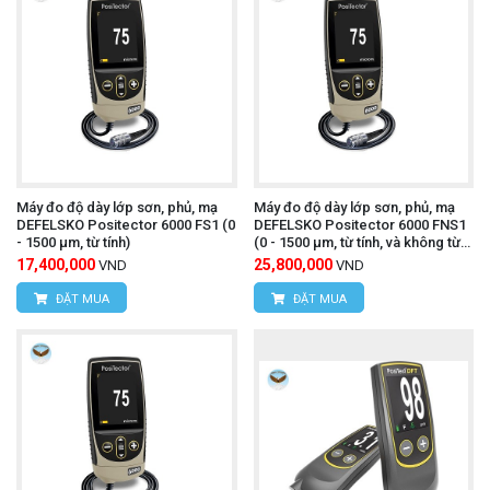
Máy đo độ dày lớp sơn, phủ, mạ
Máy đo độ dày lớp sơn, phủ, mạ
DEFELSKO Positector 6000 FS1 (0
DEFELSKO Positector 6000 FNS1
- 1500 µm, từ tính)
(0 - 1500 µm, từ tính, và không từ
tính)
17,400,000
25,800,000
VND
VND
ĐẶT MUA
ĐẶT MUA