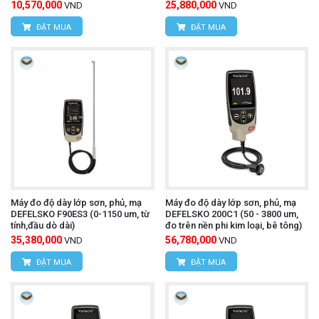
10,570,000
25,880,000
VND
VND
ĐẶT MUA
ĐẶT MUA
Máy đo độ dày lớp sơn, phủ, mạ
Máy đo độ dày lớp sơn, phủ, mạ
DEFELSKO F90ES3 (0-1150 um, từ
DEFELSKO 200C1 (50 - 3800 um,
tính,đầu dò dài)
đo trên nền phi kim loại, bê tông)
35,380,000
56,780,000
VND
VND
ĐẶT MUA
ĐẶT MUA