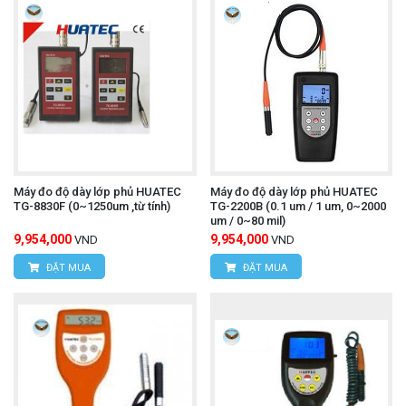
Máy đo độ dày lớp phủ HUATEC
Máy đo độ dày lớp phủ HUATEC
TG-8830F (0~1250um ,từ tính)
TG-2200B (0.1 um / 1 um, 0~2000
um / 0~80 mil)
9,954,000
9,954,000
VND
VND
ĐẶT MUA
ĐẶT MUA