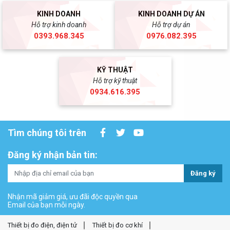
KINH DOANH
KINH DOANH DỰ ÁN
Hỗ trợ kinh doanh
Hỗ trợ dự án
0393.968.345
0976.082.395
KỸ THUẬT
Hỗ trợ kỹ thuật
0934.616.395
Tìm chúng tôi trên
Đăng ký nhận bản tin:
Đăng ký
Nhận mã giảm giá, ưu đãi độc quyền qua
Email của bạn mỗi ngày.
Thiết bị đo điện, điện tử
Thiết bị đo cơ khí