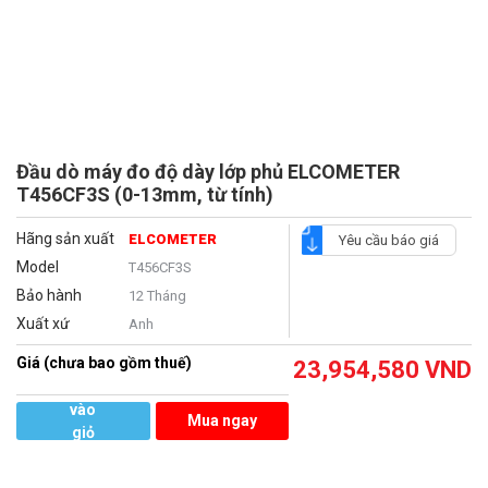
Đầu dò máy đo độ dày lớp phủ ELCOMETER
T456CF3S (0-13mm, từ tính)
Hãng sản xuất
ELCOMETER
Yêu cầu báo giá
Model
T456CF3S
Bảo hành
12 Tháng
Xuất xứ
Anh
Giá (chưa bao gồm thuế)
23,954,580
VND
Thêm
vào
Mua ngay
giỏ
hàng