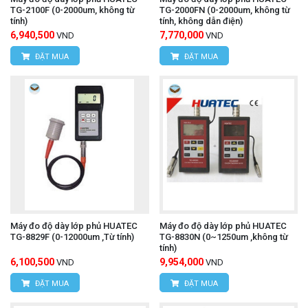
TG-2100F (0-2000um, không từ
TG-2000FN (0-2000um, không từ
tính)
tính, không dẫn điện)
6,940,500
7,770,000
VND
VND
ĐẶT MUA
ĐẶT MUA
Máy đo độ dày lớp phủ HUATEC
Máy đo độ dày lớp phủ HUATEC
TG-8829F (0-12000um ,Từ tính)
TG-8830N (0~1250um ,không từ
tính)
6,100,500
9,954,000
VND
VND
ĐẶT MUA
ĐẶT MUA