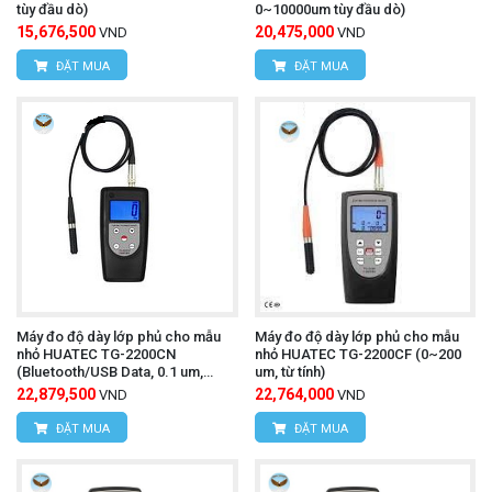
tùy đầu dò)
0~10000um tùy đầu dò)
15,676,500
20,475,000
VND
VND
ĐẶT MUA
ĐẶT MUA
Máy đo độ dày lớp phủ cho mẫu
Máy đo độ dày lớp phủ cho mẫu
nhỏ HUATEC TG-2200CN
nhỏ HUATEC TG-2200CF (0~200
(Bluetooth/USB Data, 0.1 um,
um, từ tính)
0~200 um , không từ tính)
22,879,500
22,764,000
VND
VND
ĐẶT MUA
ĐẶT MUA