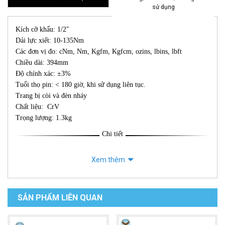
sử dụng
Kích cỡ khẩu: 1/2"
Dải lực xiết: 10-135Nm
Các đơn vị đo: cNm, Nm, Kgfm, Kgfcm, ozins, lbins, lbft
Chiều dài: 394mm
Độ chính xác: ±3%
Tuổi thọ pin: < 180 giờ, khi sử dụng liên tục.
Trang bị còi và đèn nháy
Chất liệu: CrV
Trọng lượng: 1.3kg
Chi tiết
Xem thêm
SẢN PHẨM LIÊN QUAN