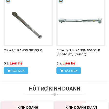
Cờ lê lực KANON N850QLK
Cờ lê đặt lực KANON N560QLK
(80-560Nm, 3/4 inch)
Liên hệ
Liên hệ
Giá:
Giá:
ĐẶT MUA
ĐẶT MUA
HỖ TRỢ KINH DOANH
KINH DOANH
KINH DOANH DỰ ÁN