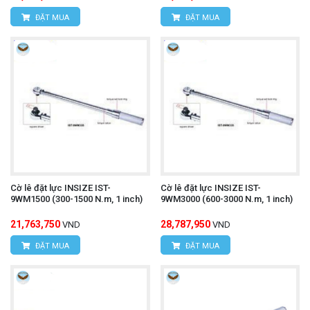
ĐẶT MUA
ĐẶT MUA
Cờ lê đặt lực INSIZE IST-
Cờ lê đặt lực INSIZE IST-
9WM1500 (300-1500 N.m, 1 inch)
9WM3000 (600-3000 N.m, 1 inch)
21,763,750
28,787,950
VND
VND
ĐẶT MUA
ĐẶT MUA