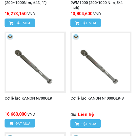
(200~1000N.m; ±4%;1")
9WM1000 (200-1000 N.m, 3/4
inch)
15,273,150
13,804,600
VND
VND
ĐẶT MUA
ĐẶT MUA
Cờ lê lực KANON N700QLK
Cờ lê lực KANON N1000QLK-8
16,660,000
Liên hệ
VND
Giá:
ĐẶT MUA
ĐẶT MUA