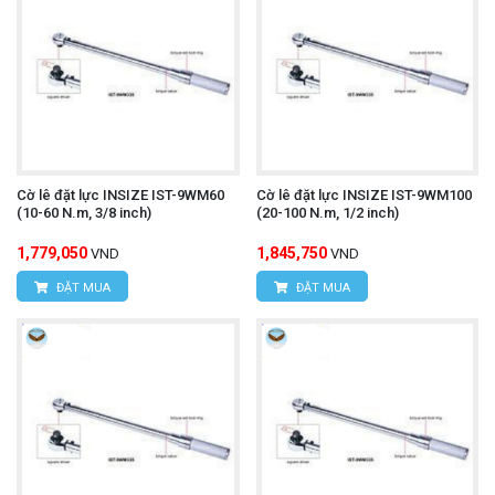
Cờ lê đặt lực INSIZE IST-9WM60
Cờ lê đặt lực INSIZE IST-9WM100
(10-60 N.m, 3/8 inch)
(20-100 N.m, 1/2 inch)
1,779,050
1,845,750
VND
VND
ĐẶT MUA
ĐẶT MUA