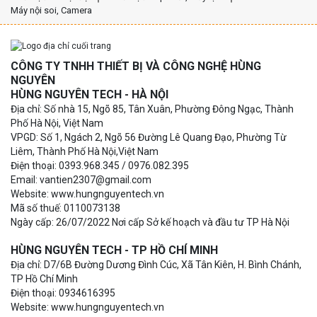
Máy nội soi, Camera
CÔNG TY TNHH THIẾT BỊ VÀ CÔNG NGHỆ HÙNG
NGUYÊN
HÙNG NGUYÊN TECH - HÀ NỘI
Địa chỉ: Số nhà 15, Ngõ 85, Tân Xuân, Phường Đông Ngạc, Thành
Phố Hà Nội, Việt Nam
VPGD: Số 1, Ngách 2, Ngõ 56 Đường Lê Quang Đạo, Phường Từ
Liêm, Thành Phố Hà Nội,Việt Nam
Điện thoại: 0393.968.345 / 0976.082.395
Email: vantien2307@gmail.com
Website: www.hungnguyentech.vn
Mã số thuế: 0110073138
Ngày cấp: 26/07/2022 Nơi cấp Sở kế hoạch và đầu tư TP Hà Nội
HÙNG NGUYÊN TECH - TP HỒ CHÍ MINH
Địa chỉ: D7/6B Đường Dương Đình Cúc, Xã Tân Kiên, H. Bình Chánh,
TP Hồ Chí Minh
Điện thoại: 0934616395
Website: www.hungnguyentech.vn