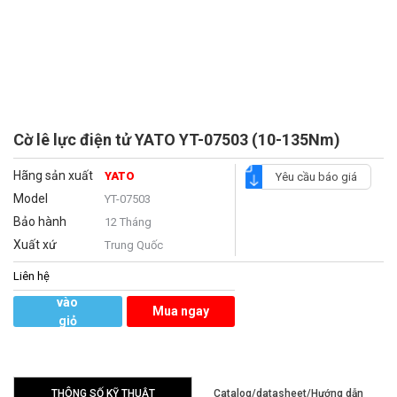
Cờ lê lực điện tử YATO YT-07503 (10-135Nm)
Hãng sản xuất
YATO
Yêu cầu báo giá
Model
YT-07503
Bảo hành
12 Tháng
Xuất xứ
Trung Quốc
Liên hệ
Thêm
vào
Mua ngay
giỏ
hàng
THÔNG SỐ KỸ THUẬT
Catalog/datasheet/Hướng dẫn