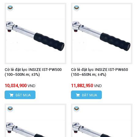
Cờ lê đặt lực INSIZE IST-PW500
Cờ lê đặt lực INSIZE IST-PW650
(100~500N.m; ±3%)
(150~650N.m; ±4%)
10,034,900
11,882,950
VND
VND
ĐẶT MUA
ĐẶT MUA