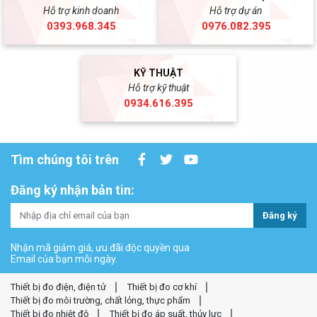
Hỗ trợ kinh doanh
Hỗ trợ dự án
0393.968.345
0976.082.395
KỸ THUẬT
Hỗ trợ kỹ thuật
0934.616.395
Tìm chúng tôi trên
Đăng ký nhận bản tin:
Đăng ký
Nhận mã giảm giá, ưu đãi độc quyền qua
Email của bạn mỗi ngày.
Thiết bị đo điện, điện tử
Thiết bị đo cơ khí
Thiết bị đo môi trường, chất lỏng, thực phẩm
Thiết bị đo nhiệt độ
Thiết bị đo áp suất, thủy lực