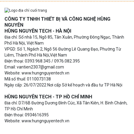
CÔNG TY TNHH THIẾT BỊ VÀ CÔNG NGHỆ HÙNG
NGUYÊN
HÙNG NGUYÊN TECH - HÀ NỘI
Địa chỉ: Số nhà 15, Ngõ 85, Tân Xuân, Phường Đông Ngạc, Thành
Phố Hà Nội, Việt Nam
VPGD: Số 1, Ngách 2, Ngõ 56 Đường Lê Quang Đạo, Phường Từ
Liêm, Thành Phố Hà Nội,Việt Nam
Điện thoại: 0393.968.345 / 0976.082.395
Email: vantien2307@gmail.com
Website: www.hungnguyentech.vn
Mã số thuế: 0110073138
Ngày cấp: 26/07/2022 Nơi cấp Sở kế hoạch và đầu tư TP Hà Nội
HÙNG NGUYÊN TECH - TP HỒ CHÍ MINH
Địa chỉ: D7/6B Đường Dương Đình Cúc, Xã Tân Kiên, H. Bình Chánh,
TP Hồ Chí Minh
Điện thoại: 0934616395
Website: www.hungnguyentech.vn