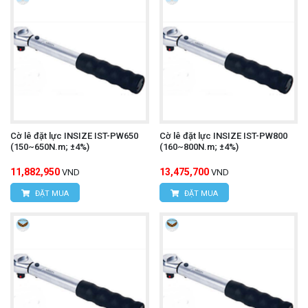
Cờ lê đặt lực INSIZE IST-PW650
Cờ lê đặt lực INSIZE IST-PW800
(150~650N.m; ±4%)
(160~800N.m; ±4%)
11,882,950
13,475,700
VND
VND
ĐẶT MUA
ĐẶT MUA