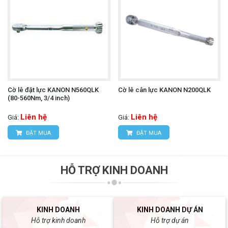
Cờ lê đặt lực KANON N560QLK
Cờ lê cân lực KANON N200QLK
(80-560Nm, 3/4 inch)
Liên hệ
Liên hệ
Giá:
Giá:
ĐẶT MUA
ĐẶT MUA
HỖ TRỢ KINH DOANH
KINH DOANH
KINH DOANH DỰ ÁN
Hỗ trợ kinh doanh
Hỗ trợ dự án