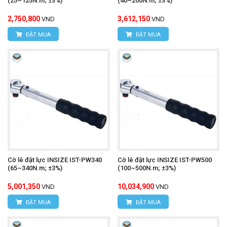
(25~125N.m; ±3%)
(40~200N.m; ±3%)
2,750,800
3,612,150
VND
VND
ĐẶT MUA
ĐẶT MUA
Cờ lê đặt lực INSIZE IST-PW340
Cờ lê đặt lực INSIZE IST-PW500
(65~340N.m; ±3%)
(100~500N.m; ±3%)
5,001,350
10,034,900
VND
VND
ĐẶT MUA
ĐẶT MUA