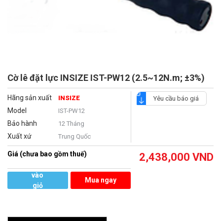
Cờ lê đặt lực INSIZE IST-PW12 (2.5~12N.m; ±3%)
Hãng sản xuất
INSIZE
Yêu cầu báo giá
Model
IST-PW12
Bảo hành
12 Tháng
Xuất xứ
Trung Quốc
Giá (chưa bao gồm thuế)
2,438,000
VND
Thêm
vào
Mua ngay
giỏ
hàng