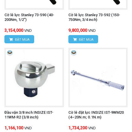
Cờ lê lực Stanley 73-590 (40-
Cờ lê lực Stanley 73-592 (150-
200Nm, 1/2”)
750Nm, 3/4 inch)
3,154,000
9,803,000
VND
VND
ĐẶT MUA
ĐẶT MUA
Đầu vặn 3/8 inch INSIZE IST-
Cờ lê đặt lực INSIZE IST-9WM20
11WM-R2 (3/8 inch)
(4~20N.m; 0.1N.m)
1,166,100
1,734,200
VND
VND