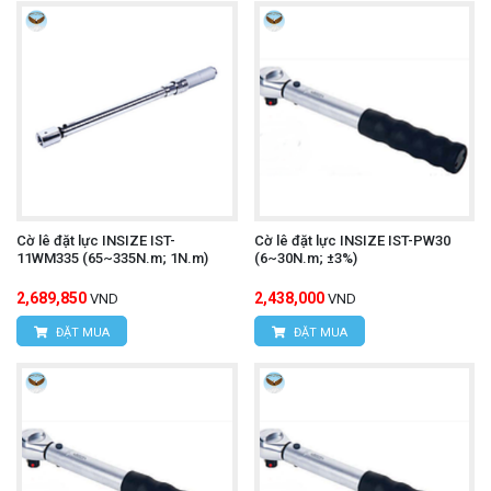
Cờ lê đặt lực INSIZE IST-
Cờ lê đặt lực INSIZE IST-PW30
11WM335 (65~335N.m; 1N.m)
(6~30N.m; ±3%)
2,689,850
2,438,000
VND
VND
ĐẶT MUA
ĐẶT MUA