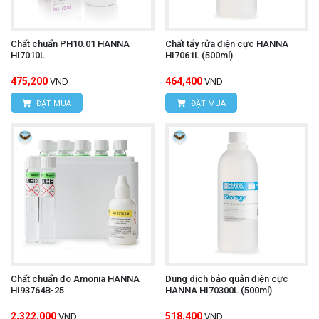
Chất chuẩn PH10.01 HANNA
Chất tẩy rửa điện cực HANNA
HI7010L
HI7061L (500ml)
475,200
464,400
VND
VND
ĐẶT MUA
ĐẶT MUA
Chất chuẩn đo Amonia HANNA
Dung dịch bảo quản điện cực
HI93764B-25
HANNA HI70300L (500ml)
2,322,000
518,400
VND
VND