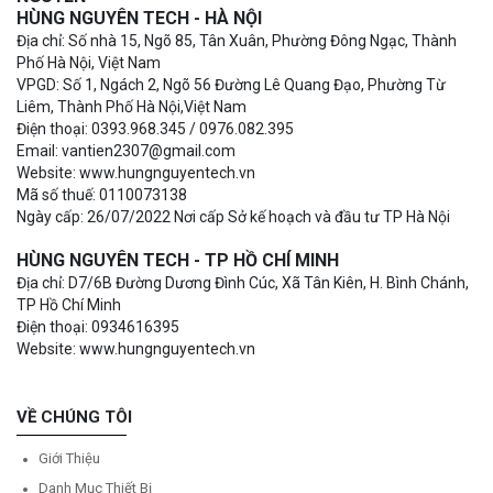
HÙNG NGUYÊN TECH - HÀ NỘI
Địa chỉ: Số nhà 15, Ngõ 85, Tân Xuân, Phường Đông Ngạc, Thành
Phố Hà Nội, Việt Nam
VPGD: Số 1, Ngách 2, Ngõ 56 Đường Lê Quang Đạo, Phường Từ
Liêm, Thành Phố Hà Nội,Việt Nam
Điện thoại: 0393.968.345 / 0976.082.395
Email: vantien2307@gmail.com
Website: www.hungnguyentech.vn
Mã số thuế: 0110073138
Ngày cấp: 26/07/2022 Nơi cấp Sở kế hoạch và đầu tư TP Hà Nội
HÙNG NGUYÊN TECH - TP HỒ CHÍ MINH
Địa chỉ: D7/6B Đường Dương Đình Cúc, Xã Tân Kiên, H. Bình Chánh,
TP Hồ Chí Minh
Điện thoại: 0934616395
Website: www.hungnguyentech.vn
VỀ CHÚNG TÔI
Giới Thiệu
Danh Mục Thiết Bị