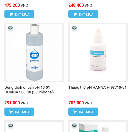
475,200
248,400
VND
VND
ĐẶT MUA
ĐẶT MUA
Dung dịch chuẩn pH 10.01
Thuốc thử pH HANNA HI93710-01
HORIBA 500-10 (500ml/chai)
291,000
702,000
VND
VND
ĐẶT MUA
ĐẶT MUA