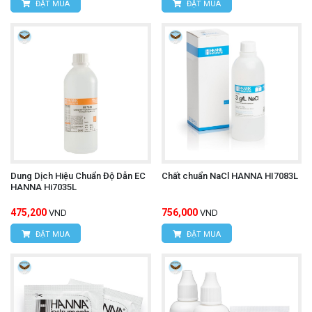
ĐẶT MUA
ĐẶT MUA
Dung Dịch Hiệu Chuẩn Độ Dẫn EC
Chất chuẩn NaCl HANNA HI7083L
HANNA Hi7035L
475,200
756,000
VND
VND
ĐẶT MUA
ĐẶT MUA