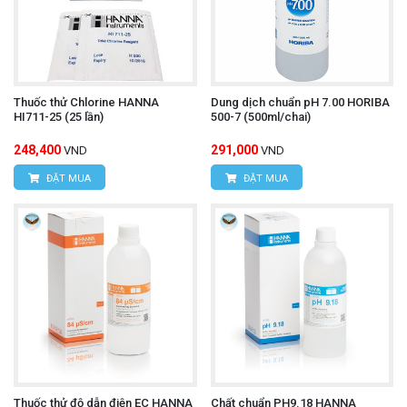
Thuốc thử Chlorine HANNA
Dung dịch chuẩn pH 7.00 HORIBA
HI711-25 (25 lần)
500-7 (500ml/chai)
248,400
291,000
VND
VND
ĐẶT MUA
ĐẶT MUA
Thuốc thử độ dẫn điện EC HANNA
Chất chuẩn PH9.18 HANNA