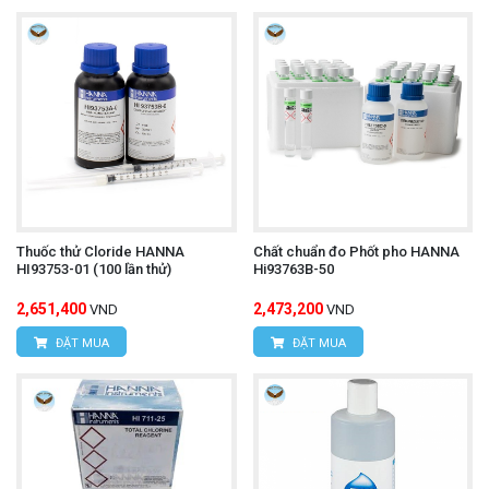
Thuốc thử Cloride HANNA
Chất chuẩn đo Phốt pho HANNA
HI93753-01 (100 lần thử)
Hi93763B-50
2,651,400
2,473,200
VND
VND
ĐẶT MUA
ĐẶT MUA