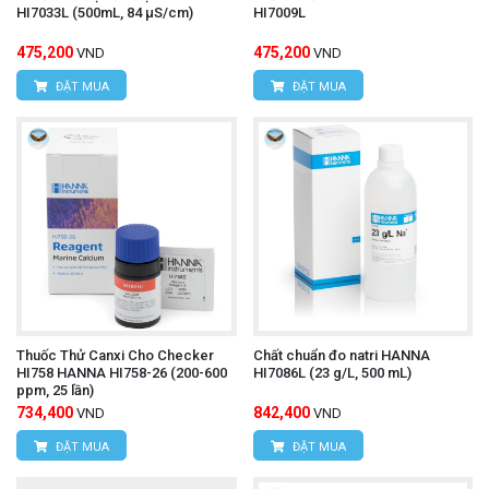
HI7033L (500mL, 84 µS/cm)
HI7009L
475,200
475,200
VND
VND
ĐẶT MUA
ĐẶT MUA
Thuốc Thử Canxi Cho Checker
Chất chuẩn đo natri HANNA
HI758 HANNA HI758-26 (200-600
HI7086L (23 g/L, 500 mL)
ppm, 25 lần)
734,400
842,400
VND
VND
ĐẶT MUA
ĐẶT MUA