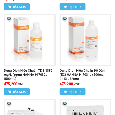
ĐẶT MUA
ĐẶT MUA
Dung Dịch Hiệu Chuẩn TDS 1382
Dung Dịch Hiệu Chuẩn Độ Dẫn
mg/L (ppm) HANNA HI7032L
(EC) HANNA HI7031L (500mL,
(500mL)
1413 µS/cm)
475,200
475,200
VND
VND
ĐẶT MUA
ĐẶT MUA