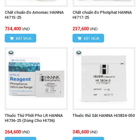
Chất chuẩn đo Amoniac HANNA
Chất chuẩn đo Photphat HANNA
HI715-25
HI717-25
734,400
237,600
VND
VND
ĐẶT MUA
ĐẶT MUA
Thuốc Thử Phốt Pho LR HANNA
Thuốc thử Sắt HANNA HI3834-050
HI736-25 (Dùng Cho HI736)
264,600
345,600
VND
VND