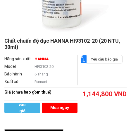
Chất chuẩn độ đục HANNA HI93102-20 (20 NTU,
30ml)
Hãng sản xuất
HANNA
Yêu cầu báo giá
Model
HI93102-20
Bảo hành
6 Tháng
Xuất xứ
Rumani
Giá (chưa bao gồm thuế)
1,144,800
VND
Thêm
vào
Mua ngay
giỏ
hàng