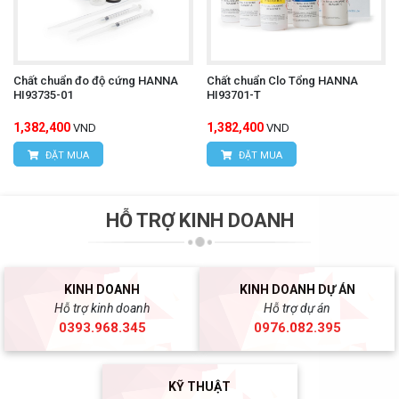
Chất chuẩn đo độ cứng HANNA
Chất chuẩn Clo Tổng HANNA
HI93735-01
HI93701-T
1,382,400
1,382,400
VND
VND
ĐẶT MUA
ĐẶT MUA
HỖ TRỢ KINH DOANH
KINH DOANH
KINH DOANH DỰ ÁN
Hỗ trợ kinh doanh
Hỗ trợ dự án
0393.968.345
0976.082.395
KỸ THUẬT