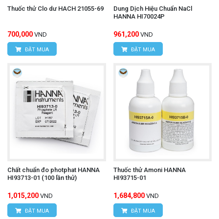
Thuốc thử Clo dư HACH 21055-69
Dung Dịch Hiệu Chuẩn NaCl
HANNA HI70024P
700,000
961,200
VND
VND
ĐẶT MUA
ĐẶT MUA
Chất chuẩn đo photphat HANNA
Thuốc thử Amoni HANNA
HI93713-01 (100 lần thử)
HI93715-01
1,015,200
1,684,800
VND
VND
ĐẶT MUA
ĐẶT MUA