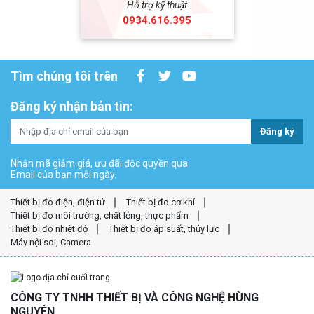
Hỗ trợ kỹ thuật
0934.616.395
Tìm chúng tôi trên
Đăng ký nhận bản tin:
Đăng ký
Nhận mã giảm giá, ưu đãi độc quyền qua
Email của bạn mỗi ngày.
Thiết bị đo điện, điện tử
Thiết bị đo cơ khí
Thiết bị đo môi trường, chất lỏng, thực phẩm
Thiết bị đo nhiệt độ
Thiết bị đo áp suất, thủy lực
Máy nội soi, Camera
CÔNG TY TNHH THIẾT BỊ VÀ CÔNG NGHỆ HÙNG
NGUYÊN