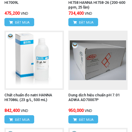
HI7009L
HI758 HANNA HI758-26 (200-600
ppm, 25 lần)
475,200
734,400
VND
VND
ĐẶT MUA
ĐẶT MUA
Chất chuẩn đo natri HANNA
Dung dịch hiệu chuẩn pH 7.01
HI7086L (23 g/L, 500 mL)
ADWA AD70007P
842,400
950,000
VND
VND
ĐẶT MUA
ĐẶT MUA