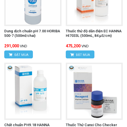
Dung dịch chuẩn pH 7.00 HORIBA
Thuốc thử độ dẫn điện EC HANNA
500-7 (500ml/chai)
HI7033L (500mL, 84 µS/cm)
291,000
475,200
VND
VND
ĐẶT MUA
ĐẶT MUA
Chất chuẩn PH9.18 HANNA
Thuốc Thử Canxi Cho Checker