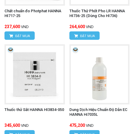
Chất chuẩn đo Photphat HANNA
Thuốc Thử Phốt Pho LR HANNA
HI717-25
HI736-25 (Dùng Cho HI736)
237,600
264,600
VND
VND
ĐẶT MUA
ĐẶT MUA
Thuốc thử Sắt HANNA HI3834-050
Dung Dịch Hiệu Chuẩn Độ Dẫn EC
HANNA Hi7035L
345,600
475,200
VND
VND