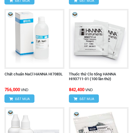
ĐẶT MUA
ĐẶT MUA
Chất chuẩn NaCl HANNA HI7083L
Thuốc thử Clo tổng HANNA
HI93711-01 (100 lần thử)
756,000
842,400
VND
VND
ĐẶT MUA
ĐẶT MUA