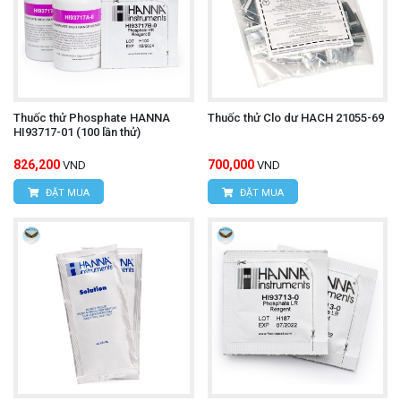
Thuốc thử Phosphate HANNA
Thuốc thử Clo dư HACH 21055-69
HI93717-01 (100 lần thử)
826,200
700,000
VND
VND
ĐẶT MUA
ĐẶT MUA