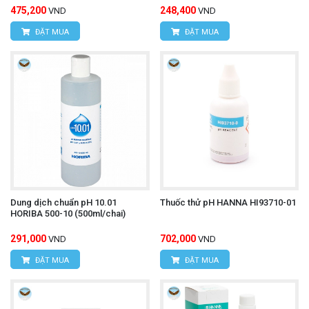
475,200
248,400
VND
VND
ĐẶT MUA
ĐẶT MUA
Dung dịch chuẩn pH 10.01
Thuốc thử pH HANNA HI93710-01
HORIBA 500-10 (500ml/chai)
291,000
702,000
VND
VND
ĐẶT MUA
ĐẶT MUA