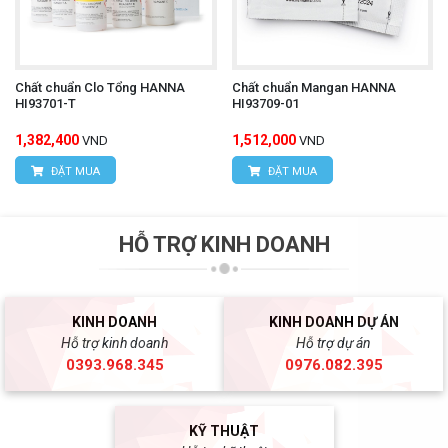
Chất chuẩn Clo Tổng HANNA
Chất chuẩn Mangan HANNA
HI93701-T
HI93709-01
1,382,400
1,512,000
VND
VND
ĐẶT MUA
ĐẶT MUA
HỖ TRỢ KINH DOANH
KINH DOANH
KINH DOANH DỰ ÁN
Hỗ trợ kinh doanh
Hỗ trợ dự án
0393.968.345
0976.082.395
KỸ THUẬT