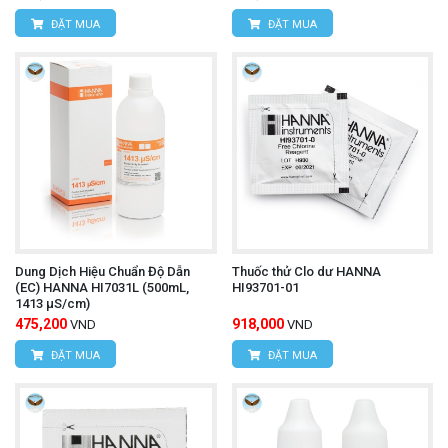
ĐẶT MUA
ĐẶT MUA
Dung Dịch Hiệu Chuẩn Độ Dẫn
Thuốc thử Clo dư HANNA
(EC) HANNA HI7031L (500mL,
HI93701-01
1413 µS/cm)
475,200
918,000
VND
VND
ĐẶT MUA
ĐẶT MUA