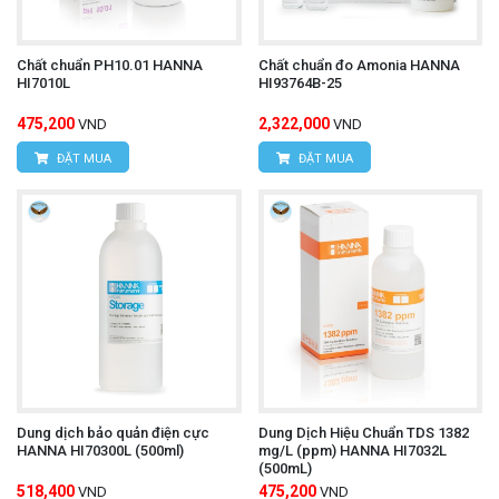
Chất chuẩn PH10.01 HANNA
Chất chuẩn đo Amonia HANNA
HI7010L
HI93764B-25
475,200
2,322,000
VND
VND
ĐẶT MUA
ĐẶT MUA
Dung dịch bảo quản điện cực
Dung Dịch Hiệu Chuẩn TDS 1382
HANNA HI70300L (500ml)
mg/L (ppm) HANNA HI7032L
(500mL)
518,400
475,200
VND
VND