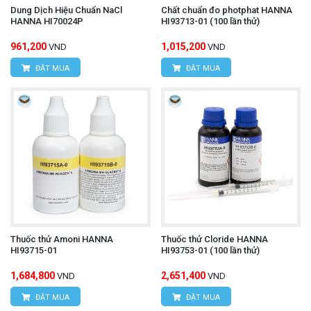
Dung Dịch Hiệu Chuẩn NaCl
Chất chuẩn đo photphat HANNA
HANNA HI70024P
HI93713-01 (100 lần thử)
961,200
1,015,200
VND
VND
ĐẶT MUA
ĐẶT MUA
Thuốc thử Amoni HANNA
Thuốc thử Cloride HANNA
HI93715-01
HI93753-01 (100 lần thử)
1,684,800
2,651,400
VND
VND
ĐẶT MUA
ĐẶT MUA