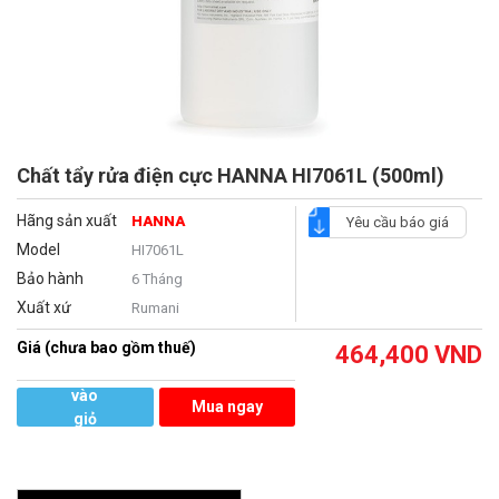
Chất tẩy rửa điện cực HANNA HI7061L (500ml)
Hãng sản xuất
HANNA
Yêu cầu báo giá
Model
HI7061L
Bảo hành
6 Tháng
Xuất xứ
Rumani
Giá (chưa bao gồm thuế)
464,400
VND
Thêm
vào
Mua ngay
giỏ
hàng