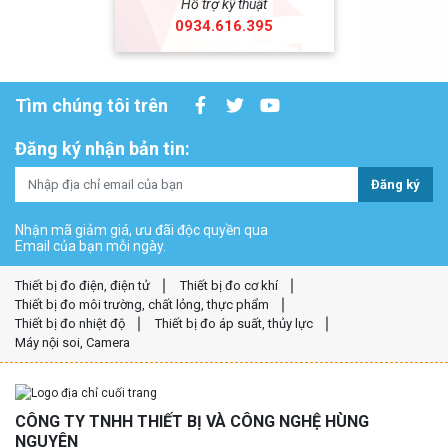
Hỗ trợ kỹ thuật
0934.616.395
Tìm chúng tôi trên
Đăng ký nhận bản tin:
Đăng ký
Nhận mã giảm giá, ưu đãi độc quyền qua
Email của bạn mỗi ngày.
Thiết bị đo điện, điện tử
Thiết bị đo cơ khí
Thiết bị đo môi trường, chất lỏng, thực phẩm
Thiết bị đo nhiệt độ
Thiết bị đo áp suất, thủy lực
Máy nội soi, Camera
CÔNG TY TNHH THIẾT BỊ VÀ CÔNG NGHỆ HÙNG
NGUYÊN