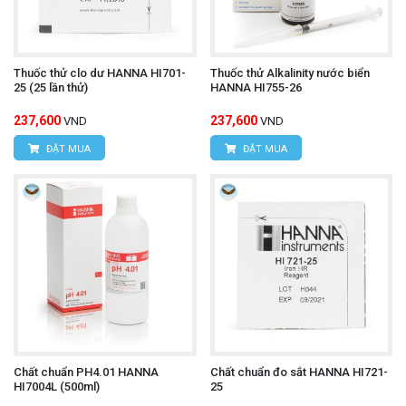
Thuốc thử clo dư HANNA HI701-
Thuốc thử Alkalinity nước biển
25 (25 lần thử)
HANNA HI755-26
237,600
237,600
VND
VND
ĐẶT MUA
ĐẶT MUA
Chất chuẩn PH4.01 HANNA
Chất chuẩn đo sắt HANNA HI721-
HI7004L (500ml)
25