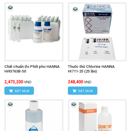
Chất chuẩn đo Phốt pho HANNA
Thuốc thử Chlorine HANNA
Hi93763B-50
HI711-25 (25 lần)
2,473,200
248,400
VND
VND
ĐẶT MUA
ĐẶT MUA