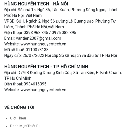
HÙNG NGUYÊN TECH - HÀ NỘI
Địa chỉ: Số nhà 15, Ngõ 85, Tân Xuân, Phường Đông Ngạc, Thành
Phố Hà Nội, Việt Nam
VPGD: Số 1, Ngách 2, Ngõ 56 Đường Lê Quang Đạo, Phường Từ
Liêm, Thành Phố Hà Nội,Việt Nam
Điện thoại: 0393.968.345 / 0976.082.395
Email: vantien2307@gmail.com
Website: www.hungnguyentech.vn
Mã số thuế: 0110073138
Ngày cấp: 26/07/2022 Nơi cấp Sở kế hoạch và đầu tư TP Hà Nội
HÙNG NGUYÊN TECH - TP HỒ CHÍ MINH
Địa chỉ: D7/6B Đường Dương Đình Cúc, Xã Tân Kiên, H. Bình Chánh,
TP Hồ Chí Minh
Điện thoại: 0934616395
Website: www.hungnguyentech.vn
VỀ CHÚNG TÔI
Giới Thiệu
Danh Mục Thiết Bị