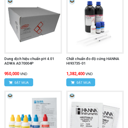
Dung dịch hiệu chuẩn pH 4.01
Chất chuẩn đo độ cứng HANNA
ADWA AD70004P
HI93735-01
950,000
1,382,400
VND
VND
ĐẶT MUA
ĐẶT MUA