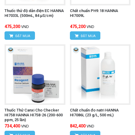
Thuốc thử độ dẫn điện EC HANNA
Chất chuẩn PH9.18 HANNA
HI7033L (500mL, 84 µS/cm)
HI7009L
475,200
475,200
VND
VND
ĐẶT MUA
ĐẶT MUA
Thuốc Thử Canxi Cho Checker
Chất chuẩn đo natri HANNA
HI758 HANNA HI758-26 (200-600
HI7086L (23 g/L, 500 mL)
ppm, 25 lần)
734,400
842,400
VND
VND