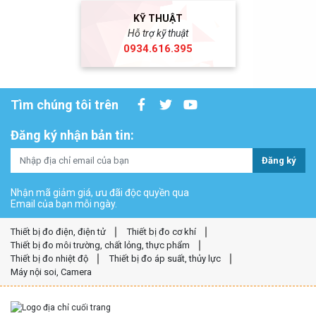
KỸ THUẬT
Hỗ trợ kỹ thuật
0934.616.395
Tìm chúng tôi trên
Đăng ký nhận bản tin:
Đăng ký
Nhận mã giảm giá, ưu đãi độc quyền qua
Email của bạn mỗi ngày.
Thiết bị đo điện, điện tử
Thiết bị đo cơ khí
Thiết bị đo môi trường, chất lỏng, thực phẩm
Thiết bị đo nhiệt độ
Thiết bị đo áp suất, thủy lực
Máy nội soi, Camera