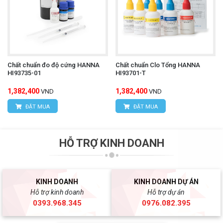
Chất chuẩn đo độ cứng HANNA
Chất chuẩn Clo Tổng HANNA
HI93735-01
HI93701-T
1,382,400
1,382,400
VND
VND
ĐẶT MUA
ĐẶT MUA
HỖ TRỢ KINH DOANH
KINH DOANH
KINH DOANH DỰ ÁN
Hỗ trợ kinh doanh
Hỗ trợ dự án
0393.968.345
0976.082.395