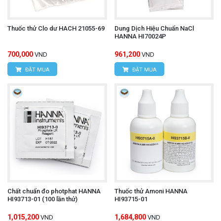
Thuốc thử Clo dư HACH 21055-69
Dung Dịch Hiệu Chuẩn NaCl
HANNA HI70024P
700,000
961,200
VND
VND
ĐẶT MUA
ĐẶT MUA
Chất chuẩn đo photphat HANNA
Thuốc thử Amoni HANNA
HI93713-01 (100 lần thử)
HI93715-01
1,015,200
1,684,800
VND
VND