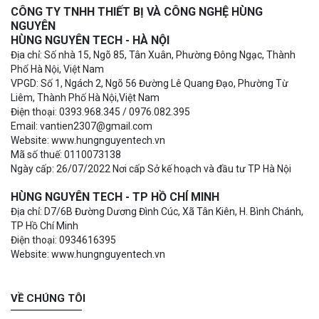
CÔNG TY TNHH THIẾT BỊ VÀ CÔNG NGHỆ HÙNG
NGUYÊN
HÙNG NGUYÊN TECH - HÀ NỘI
Địa chỉ: Số nhà 15, Ngõ 85, Tân Xuân, Phường Đông Ngạc, Thành
Phố Hà Nội, Việt Nam
VPGD: Số 1, Ngách 2, Ngõ 56 Đường Lê Quang Đạo, Phường Từ
Liêm, Thành Phố Hà Nội,Việt Nam
Điện thoại: 0393.968.345 / 0976.082.395
Email: vantien2307@gmail.com
Website: www.hungnguyentech.vn
Mã số thuế: 0110073138
Ngày cấp: 26/07/2022 Nơi cấp Sở kế hoạch và đầu tư TP Hà Nội
HÙNG NGUYÊN TECH - TP HỒ CHÍ MINH
Địa chỉ: D7/6B Đường Dương Đình Cúc, Xã Tân Kiên, H. Bình Chánh,
TP Hồ Chí Minh
Điện thoại: 0934616395
Website: www.hungnguyentech.vn
VỀ CHÚNG TÔI