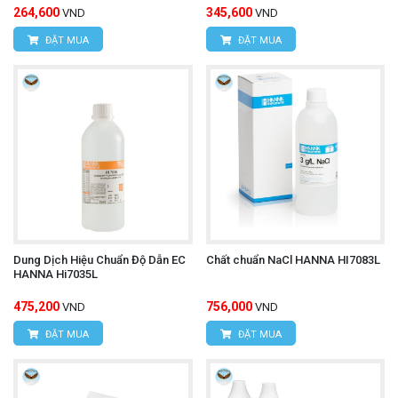
264,600
345,600
VND
VND
ĐẶT MUA
ĐẶT MUA
Dung Dịch Hiệu Chuẩn Độ Dẫn EC
Chất chuẩn NaCl HANNA HI7083L
HANNA Hi7035L
475,200
756,000
VND
VND
ĐẶT MUA
ĐẶT MUA