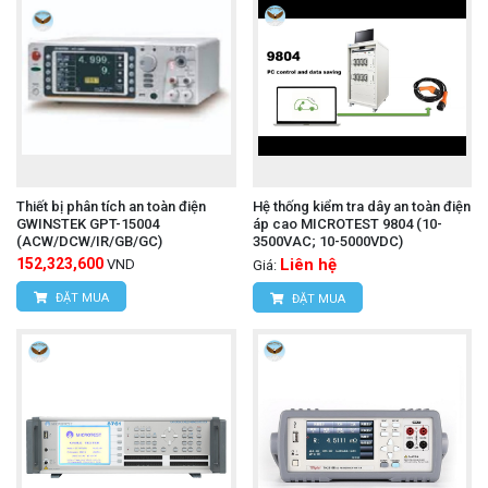
Thiết bị phân tích an toàn điện
Hệ thống kiểm tra dây an toàn điện
GWINSTEK GPT-15004
áp cao MICROTEST 9804 (10-
(ACW/DCW/IR/GB/GC)
3500VAC; 10-5000VDC)
152,323,600
Liên hệ
VND
Giá:
ĐẶT MUA
ĐẶT MUA