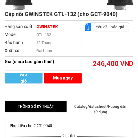
Cáp nối GWINSTEK GTL-132 (cho GCT-9040)
Hãng sản xuất
GWINSTEK
Yêu cầu báo giá
Model
GTL-132
Bảo hành
12 Tháng
Xuất xứ
Đài Loan
Giá (chưa bao gồm thuế)
246,400
VND
Thêm
vào
Mua ngay
giỏ
hàng
THÔNG SỐ KỸ THUẬT
Catalog/datasheet/Hướng dẫn
sử dụng
Phụ kiện cho GCT-9040
Chi tiết