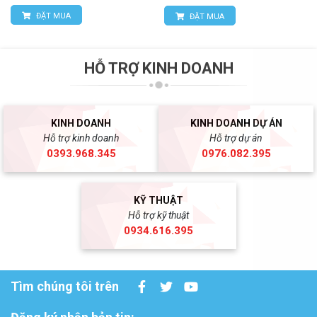
ĐẶT MUA
ĐẶT MUA
HỖ TRỢ KINH DOANH
KINH DOANH
KINH DOANH DỰ ÁN
Hỗ trợ kinh doanh
Hỗ trợ dự án
0393.968.345
0976.082.395
KỸ THUẬT
Hỗ trợ kỹ thuật
0934.616.395
Tìm chúng tôi trên