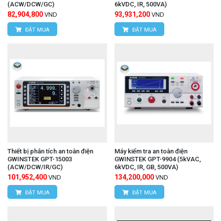
(ACW/DCW/GC)
6kVDC, IR, 500VA)
82,904,800
93,931,200
VND
VND
ĐẶT MUA
ĐẶT MUA
Thiết bị phân tích an toàn điện
Máy kiểm tra an toàn điện
GWINSTEK GPT-15003
GWINSTEK GPT-9904 (5kVAC,
(ACW/DCW/IR/GC)
6kVDC, IR, GB, 500VA)
101,952,400
134,200,000
VND
VND
ĐẶT MUA
ĐẶT MUA