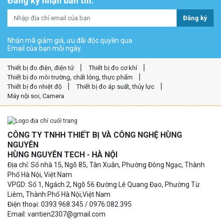
Đăng ký nhận bản tin:
Đăng ký
Nhận mã giảm giá, ưu đãi độc quyền qua
Email của bạn mỗi ngày.
Thiết bị đo điện, điện tử
Thiết bị đo cơ khí
Thiết bị đo môi trường, chất lỏng, thực phẩm
Thiết bị đo nhiệt độ
Thiết bị đo áp suất, thủy lực
Máy nội soi, Camera
CÔNG TY TNHH THIẾT BỊ VÀ CÔNG NGHỆ HÙNG
NGUYÊN
HÙNG NGUYÊN TECH - HÀ NỘI
Địa chỉ: Số nhà 15, Ngõ 85, Tân Xuân, Phường Đông Ngạc, Thành
Phố Hà Nội, Việt Nam
VPGD: Số 1, Ngách 2, Ngõ 56 Đường Lê Quang Đạo, Phường Từ
Liêm, Thành Phố Hà Nội,Việt Nam
Điện thoại: 0393.968.345 / 0976.082.395
Email: vantien2307@gmail.com