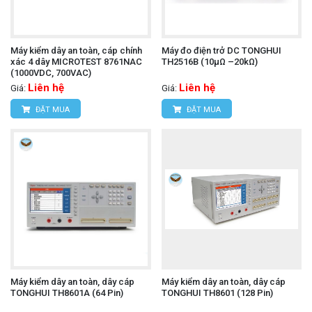
Máy kiểm dây an toàn, cáp chính
Máy đo điện trở DC TONGHUI
xác 4 dây MICROTEST 8761NAC
TH2516B (10μΩ –20kΩ)
(1000VDC, 700VAC)
Liên hệ
Liên hệ
Giá:
Giá:
ĐẶT MUA
ĐẶT MUA
Máy kiểm dây an toàn, dây cáp
Máy kiểm dây an toàn, dây cáp
TONGHUI TH8601A (64 Pin)
TONGHUI TH8601 (128 Pin)