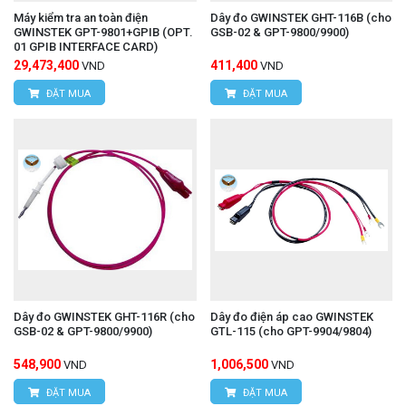
Máy kiểm tra an toàn điện
Dây đo GWINSTEK GHT-116B (cho
GWINSTEK GPT-9801+GPIB (OPT.
GSB-02 & GPT-9800/9900)
01 GPIB INTERFACE CARD)
29,473,400
411,400
VND
VND
ĐẶT MUA
ĐẶT MUA
Dây đo GWINSTEK GHT-116R (cho
Dây đo điện áp cao GWINSTEK
GSB-02 & GPT-9800/9900)
GTL-115 (cho GPT-9904/9804)
548,900
1,006,500
VND
VND
ĐẶT MUA
ĐẶT MUA