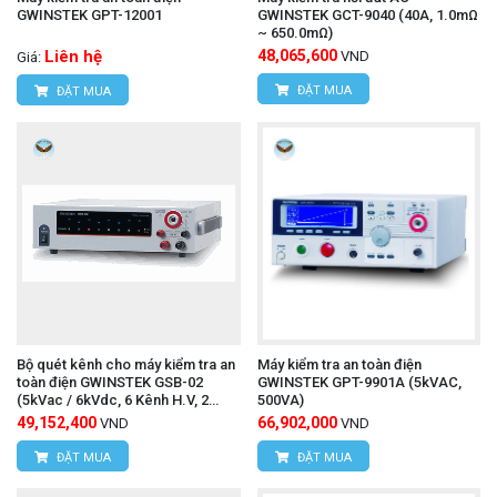
GWINSTEK GPT-12001
GWINSTEK GCT-9040 (40A, 1.0mΩ
~ 650.0mΩ)
Liên hệ
48,065,600
VND
Giá:
ĐẶT MUA
ĐẶT MUA
Bộ quét kênh cho máy kiểm tra an
Máy kiểm tra an toàn điện
toàn điện GWINSTEK GSB-02
GWINSTEK GPT-9901A (5kVAC,
(5kVac / 6kVdc, 6 Kênh H.V, 2
500VA)
Kênh G.B)
49,152,400
66,902,000
VND
VND
ĐẶT MUA
ĐẶT MUA