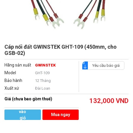
Cáp nối đất GWINSTEK GHT-109 (450mm, cho
GSB-02)
Hãng sản xuất
GWINSTEK
Yêu cầu báo giá
Model
GHT-109
Bảo hành
12 Tháng
Xuất xứ
Đài Loan
Giá (chưa bao gồm thuế)
132,000
VND
Thêm
vào
Mua ngay
giỏ
hàng