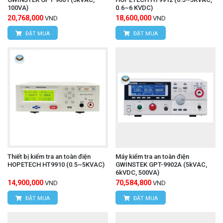
100VA)
0.6~6 KVDC)
20,768,000
18,600,000
VND
VND
ĐẶT MUA
ĐẶT MUA
Thiết bị kiểm tra an toàn điện
Máy kiểm tra an toàn điện
HOPETECH HT9910 (0.5~5KVAC)
GWINSTEK GPT-9902A (5kVAC,
6kVDC, 500VA)
14,900,000
70,584,800
VND
VND
ĐẶT MUA
ĐẶT MUA