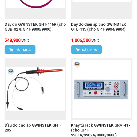
Dây đo GWINSTEK GHT-116R (cho
Dây đo điện áp cao GWINSTEK
GSB-02 & GPT-9800/9900)
GTL-115 (cho GPT-9904/9804)
548,900
1,006,500
VND
VND
ĐẶT MUA
ĐẶT MUA
Đầu đo cao áp GWINSTEK GHT-
Khay tủ rack GWINSTEK GRA-417
205
(cho GPT-
9901A/9902A/9800/9600)