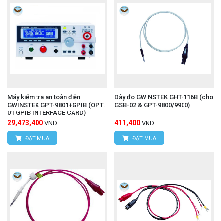
Máy kiểm tra an toàn điện
Dây đo GWINSTEK GHT-116B (cho
GWINSTEK GPT-9801+GPIB (OPT.
GSB-02 & GPT-9800/9900)
01 GPIB INTERFACE CARD)
29,473,400
411,400
VND
VND
ĐẶT MUA
ĐẶT MUA