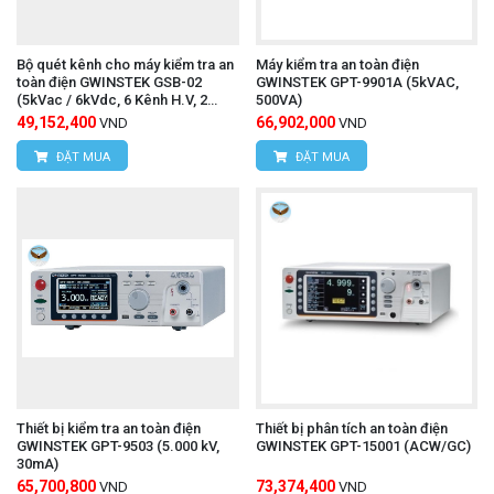
Bộ quét kênh cho máy kiểm tra an
Máy kiểm tra an toàn điện
toàn điện GWINSTEK GSB-02
GWINSTEK GPT-9901A (5kVAC,
(5kVac / 6kVdc, 6 Kênh H.V, 2
500VA)
Kênh G.B)
49,152,400
66,902,000
VND
VND
ĐẶT MUA
ĐẶT MUA
Thiết bị kiểm tra an toàn điện
Thiết bị phân tích an toàn điện
GWINSTEK GPT-9503 (5.000 kV,
GWINSTEK GPT-15001 (ACW/GC)
30mA)
65,700,800
73,374,400
VND
VND