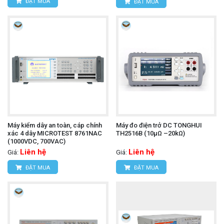
ĐẶT MUA
ĐẶT MUA
Máy kiểm dây an toàn, cáp chính
Máy đo điện trở DC TONGHUI
xác 4 dây MICROTEST 8761NAC
TH2516B (10μΩ –20kΩ)
(1000VDC, 700VAC)
Liên hệ
Liên hệ
Giá:
Giá:
ĐẶT MUA
ĐẶT MUA