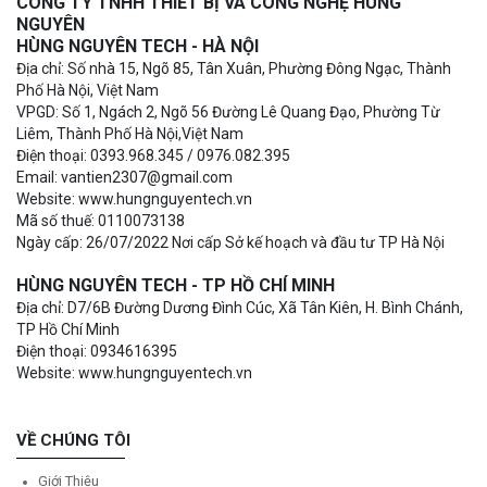
CÔNG TY TNHH THIẾT BỊ VÀ CÔNG NGHỆ HÙNG
NGUYÊN
HÙNG NGUYÊN TECH - HÀ NỘI
Địa chỉ: Số nhà 15, Ngõ 85, Tân Xuân, Phường Đông Ngạc, Thành
Phố Hà Nội, Việt Nam
VPGD: Số 1, Ngách 2, Ngõ 56 Đường Lê Quang Đạo, Phường Từ
Liêm, Thành Phố Hà Nội,Việt Nam
Điện thoại: 0393.968.345 / 0976.082.395
Email: vantien2307@gmail.com
Website: www.hungnguyentech.vn
Mã số thuế: 0110073138
Ngày cấp: 26/07/2022 Nơi cấp Sở kế hoạch và đầu tư TP Hà Nội
HÙNG NGUYÊN TECH - TP HỒ CHÍ MINH
Địa chỉ: D7/6B Đường Dương Đình Cúc, Xã Tân Kiên, H. Bình Chánh,
TP Hồ Chí Minh
Điện thoại: 0934616395
Website: www.hungnguyentech.vn
VỀ CHÚNG TÔI
Giới Thiệu