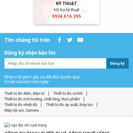
KỸ THUẬT
Hỗ trợ kỹ thuật
0934.616.395
Tìm chúng tôi trên
Đăng ký nhận bản tin:
Đăng ký
Nhận mã giảm giá, ưu đãi độc quyền qua
Email của bạn mỗi ngày.
Thiết bị đo điện, điện tử
Thiết bị đo cơ khí
Thiết bị đo môi trường, chất lỏng, thực phẩm
Thiết bị đo nhiệt độ
Thiết bị đo áp suất, thủy lực
Máy nội soi, Camera