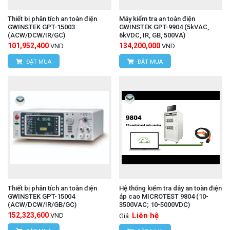
Thiết bị phân tích an toàn điện
Máy kiểm tra an toàn điện
GWINSTEK GPT-15003
GWINSTEK GPT-9904 (5kVAC,
(ACW/DCW/IR/GC)
6kVDC, IR, GB, 500VA)
101,952,400
134,200,000
VND
VND
ĐẶT MUA
ĐẶT MUA
Thiết bị phân tích an toàn điện
Hệ thống kiểm tra dây an toàn điện
GWINSTEK GPT-15004
áp cao MICROTEST 9804 (10-
(ACW/DCW/IR/GB/GC)
3500VAC; 10-5000VDC)
152,323,600
Liên hệ
VND
Giá: