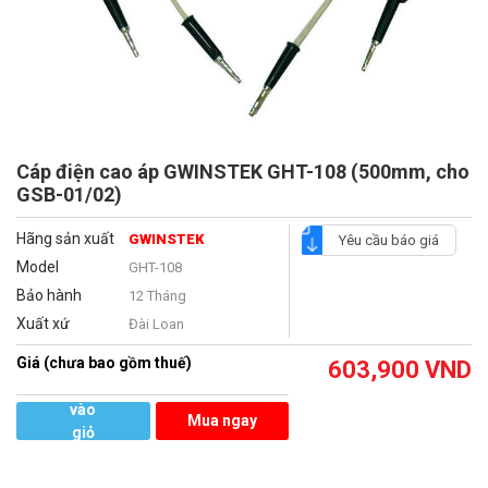
Cáp điện cao áp GWINSTEK GHT-108 (500mm, cho
GSB-01/02)
Hãng sản xuất
GWINSTEK
Yêu cầu báo giá
Model
GHT-108
Bảo hành
12 Tháng
Xuất xứ
Đài Loan
Giá (chưa bao gồm thuế)
603,900
VND
Thêm
vào
Mua ngay
giỏ
hàng