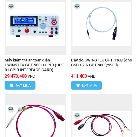
Máy kiểm tra an toàn điện
Dây đo GWINSTEK GHT-116B (cho
GWINSTEK GPT-9801+GPIB (OPT.
GSB-02 & GPT-9800/9900)
01 GPIB INTERFACE CARD)
29,473,400
411,400
VND
VND
ĐẶT MUA
ĐẶT MUA