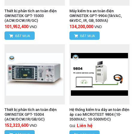
Thiết bị phân tích an toàn điện
Máy kiểm tra an toàn điện
GWINSTEK GPT-15003
GWINSTEK GPT-9904 (5kVAC,
(ACW/DCW/IR/GC)
6kVDC, IR, GB, 500VA)
101,952,400
134,200,000
VND
VND
ĐẶT MUA
ĐẶT MUA
Thiết bị phân tích an toàn điện
Hệ thống kiểm tra dây an toàn điện
GWINSTEK GPT-15004
áp cao MICROTEST 9804 (10-
(ACW/DCW/IR/GB/GC)
3500VAC; 10-5000VDC)
152,323,600
Liên hệ
VND
Giá: