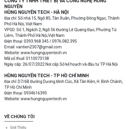
CÔNG TY TNHH THIẾT BỊ VÀ CÔNG NGHỆ HÙNG
NGUYÊN
HÙNG NGUYÊN TECH - HÀ NỘI
Địa chỉ: Số nhà 15, Ngõ 85, Tân Xuân, Phường Đông Ngạc, Thành
Phố Hà Nội, Việt Nam
VPGD: Số 1, Ngách 2, Ngõ 56 Đường Lê Quang Đạo, Phường Từ
Liêm, Thành Phố Hà Nội,Việt Nam
Điện thoại: 0393.968.345 / 0976.082.395
Email: vantien2307@gmail.com
Website: www.hungnguyentech.vn
Mã số thuế: 0110073138
Ngày cấp: 26/07/2022 Nơi cấp Sở kế hoạch và đầu tư TP Hà Nội
HÙNG NGUYÊN TECH - TP HỒ CHÍ MINH
Địa chỉ: D7/6B Đường Dương Đình Cúc, Xã Tân Kiên, H. Bình Chánh,
TP Hồ Chí Minh
Điện thoại: 0934616395
Website: www.hungnguyentech.vn
VỀ CHÚNG TÔI
Giới Thiệu