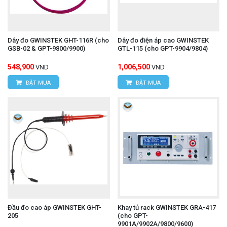
Dây đo GWINSTEK GHT-116R (cho
Dây đo điện áp cao GWINSTEK
GSB-02 & GPT-9800/9900)
GTL-115 (cho GPT-9904/9804)
548,900
1,006,500
VND
VND
ĐẶT MUA
ĐẶT MUA
Đầu đo cao áp GWINSTEK GHT-
Khay tủ rack GWINSTEK GRA-417
205
(cho GPT-
9901A/9902A/9800/9600)