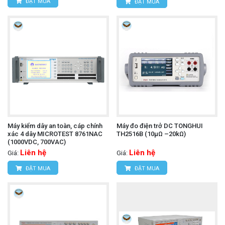
ĐẶT MUA
ĐẶT MUA
Máy kiểm dây an toàn, cáp chính
Máy đo điện trở DC TONGHUI
xác 4 dây MICROTEST 8761NAC
TH2516B (10μΩ –20kΩ)
(1000VDC, 700VAC)
Liên hệ
Liên hệ
Giá:
Giá:
ĐẶT MUA
ĐẶT MUA