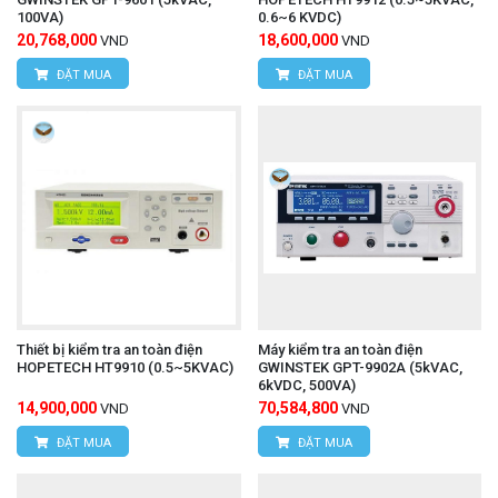
100VA)
0.6~6 KVDC)
20,768,000
18,600,000
VND
VND
ĐẶT MUA
ĐẶT MUA
Thiết bị kiểm tra an toàn điện
Máy kiểm tra an toàn điện
HOPETECH HT9910 (0.5~5KVAC)
GWINSTEK GPT-9902A (5kVAC,
6kVDC, 500VA)
14,900,000
70,584,800
VND
VND
ĐẶT MUA
ĐẶT MUA