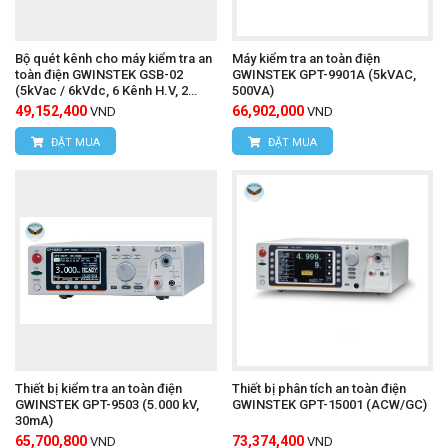
Bộ quét kênh cho máy kiểm tra an
Máy kiểm tra an toàn điện
toàn điện GWINSTEK GSB-02
GWINSTEK GPT-9901A (5kVAC,
(5kVac / 6kVdc, 6 Kênh H.V, 2
500VA)
Kênh G.B)
49,152,400
66,902,000
VND
VND
ĐẶT MUA
ĐẶT MUA
Thiết bị kiểm tra an toàn điện
Thiết bị phân tích an toàn điện
GWINSTEK GPT-9503 (5.000 kV,
GWINSTEK GPT-15001 (ACW/GC)
30mA)
65,700,800
73,374,400
VND
VND