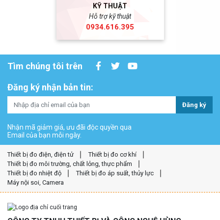
KỸ THUẬT
Hỗ trợ kỹ thuật
0934.616.395
Tìm chúng tôi trên
Đăng ký nhận bản tin:
Đăng ký
Nhận mã giảm giá, ưu đãi độc quyền qua
Email của bạn mỗi ngày.
Thiết bị đo điện, điện tử
Thiết bị đo cơ khí
Thiết bị đo môi trường, chất lỏng, thực phẩm
Thiết bị đo nhiệt độ
Thiết bị đo áp suất, thủy lực
Máy nội soi, Camera