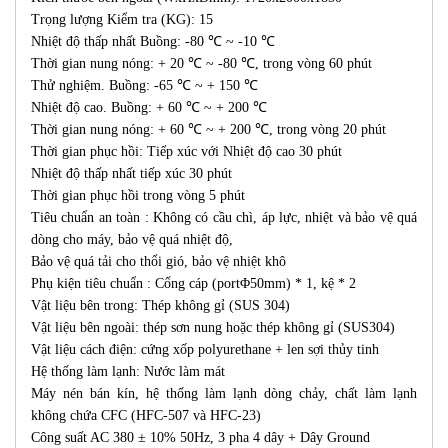
Trọng lượng Kiểm tra (KG): 15
Nhiệt độ thấp nhất Buồng: -80 ℃ ~ -10 ℃
Thời gian nung nóng: + 20 ℃ ~ -80 ℃, trong vòng 60 phút
Thử nghiệm. Buồng: -65 ℃ ~ + 150 ℃
Nhiệt độ cao. Buồng: + 60 ℃ ~ + 200 ℃
Thời gian nung nóng: + 60 ℃ ~ + 200 ℃, trong vòng 20 phút
Thời gian phục hồi: Tiếp xúc với Nhiệt độ cao 30 phút
Nhiệt độ thấp nhất tiếp xúc 30 phút
Thời gian phục hồi trong vòng 5 phút
Tiêu chuẩn an toàn : Không có cầu chì, áp lực, nhiệt và bảo vệ quá
dòng cho máy, bảo vệ quá nhiệt độ,
Bảo vệ quá tải cho thổi gió, bảo vệ nhiệt khô
Phụ kiện tiêu chuẩn : Cổng cáp (portΦ50mm) * 1, kệ * 2
Vật liệu bên trong: Thép không gỉ (SUS 304)
Vật liệu bên ngoài: thép sơn nung hoặc thép không gỉ (SUS304)
Vật liệu cách điện: cứng xốp polyurethane + len sợi thủy tinh
Hệ thống làm lạnh: Nước làm mát
Máy nén bán kín, hệ thống làm lạnh dòng chảy, chất làm lạnh
không chứa CFC (HFC-507 và HFC-23)
Công suất AC 380 ± 10% 50Hz, 3 pha 4 dây + Dây Ground