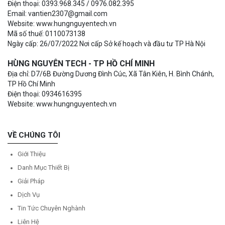
Điện thoại: 0393.968.345 / 0976.082.395
Email: vantien2307@gmail.com
Website: www.hungnguyentech.vn
Mã số thuế: 0110073138
Ngày cấp: 26/07/2022 Nơi cấp Sở kế hoạch và đầu tư TP Hà Nội
HÙNG NGUYÊN TECH - TP HỒ CHÍ MINH
Địa chỉ: D7/6B Đường Dương Đình Cúc, Xã Tân Kiên, H. Bình Chánh,
TP Hồ Chí Minh
Điện thoại: 0934616395
Website: www.hungnguyentech.vn
VỀ CHÚNG TÔI
Giới Thiệu
Danh Mục Thiết Bị
Giải Pháp
Dịch Vụ
Tin Tức Chuyên Nghành
Liên Hệ