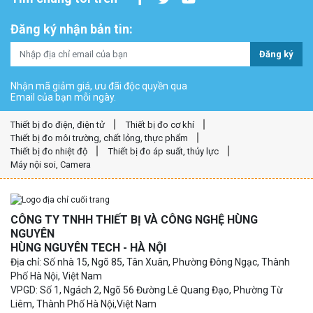
Đăng ký nhận bản tin:
Đăng ký
Nhận mã giảm giá, ưu đãi độc quyền qua
Email của bạn mỗi ngày.
Thiết bị đo điện, điện tử
Thiết bị đo cơ khí
Thiết bị đo môi trường, chất lỏng, thực phẩm
Thiết bị đo nhiệt độ
Thiết bị đo áp suất, thủy lực
Máy nội soi, Camera
CÔNG TY TNHH THIẾT BỊ VÀ CÔNG NGHỆ HÙNG
NGUYÊN
HÙNG NGUYÊN TECH - HÀ NỘI
Địa chỉ: Số nhà 15, Ngõ 85, Tân Xuân, Phường Đông Ngạc, Thành
Phố Hà Nội, Việt Nam
VPGD: Số 1, Ngách 2, Ngõ 56 Đường Lê Quang Đạo, Phường Từ
Liêm, Thành Phố Hà Nội,Việt Nam