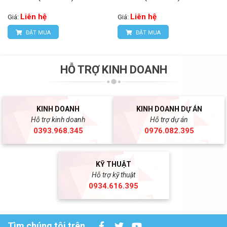
Liên hệ
Liên hệ
Giá:
Giá:
ĐẶT MUA
ĐẶT MUA
HỖ TRỢ KINH DOANH
KINH DOANH
KINH DOANH DỰ ÁN
Hỗ trợ kinh doanh
Hỗ trợ dự án
0393.968.345
0976.082.395
KỸ THUẬT
Hỗ trợ kỹ thuật
0934.616.395
Tìm chúng tôi trên