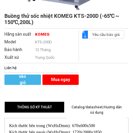
Buồng thử sốc nhiệt KOMEG KTS-200D (-65℃～
150℃,200L)
Hãng sản xuất
KOMEG
Yêu cầu báo giá
Model
KTS-200D
Bảo hành
12 Tháng
Xuất xứ
Trung Quốc
Liên hệ
Thêm
vào
Mua ngay
giỏ
hàng
THÔNG SỐ KỸ THUẬT
Catalog/datasheet/Hướng dẫn
sử dụng
Kích thước bên trong (WxHxDmm): 670x600x500
Kích thước bên ngoài (WxHxDmm): 1720x2000x1850